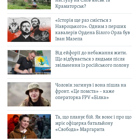
наступу на Слов’янськ та
Краматорськ?
«Історія ще раз сміється з
Навроцького». Одним з перших
кавалерів Ордена Білого Орла був
Іван Мазепа
Від ейфорії до небажання жити.
Що відбувається з людьми після
звільнення із російського полону
Чоловік загинув і вона пішла на
фронт. «Це помста» – каже
операторка FPV «Білка»
Та, що планує бій. Як воює і про що
мріє офіцерка батальйону
«Свобода» Маргарита