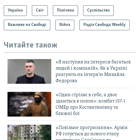
Україна
Світ
Політика
Суспільство
Важливе на Свободі
Війна
Радіо Свобода Weekly
Читайте також
«Я наступив на інтереси багатьох
людей і компаній». Як в Україні
реагують на інтерв’ю Михайла
Федорова
«Один стріляє в себе, а двоє
здаються в полон»: комбат 157-ї
ОМБр про Костянтинівку та
ближні бої
«Повільне прогризання». Армія
РФ готується до нового етапу