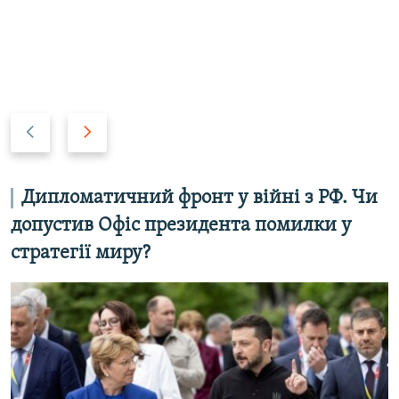
Н
В
а
п
з
е
а
р
Дипломатичний фронт у війні з РФ. Чи
д
е
допустив Офіс президента помилки у
д
стратегії миру?