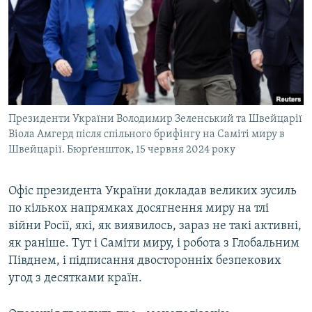
Президенти України Володимир Зеленський та Швейцарії
Віола Амгерд після спільного брифінгу на Саміті миру в
Швейцарії. Бюрґеншток, 15 червня 2024 року
Офіс президента України докладав великих зусиль
по кількох напрямках досягнення миру на тлі
війни Росії, які, як виявилось, зараз не такі активні,
як раніше. Тут і Саміти миру, і робота з Глобальним
Півднем, і підписання двосторонніх безпекових
угод з десятками країн.