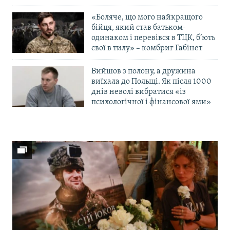
«Боляче, що мого найкращого
бійця, який став батьком-
одинаком і перевівся в ТЦК, б’ють
свої в тилу» – комбриг Габінет
Вийшов з полону, а дружина
виїхала до Польщі. Як після 1000
днів неволі вибратися «із
психологічної і фінансової ями»