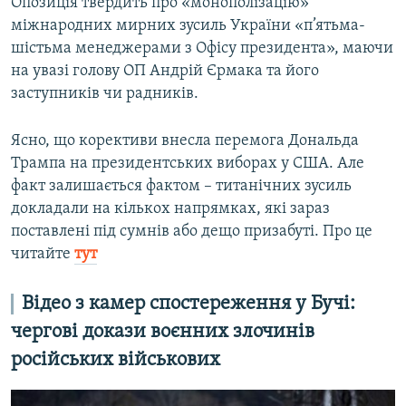
Опозиція твердить про «монополізацію»
міжнародних мирних зусиль України «п’ятьма-
шістьма менеджерами з Офісу президента», маючи
на увазі голову ОП Андрій Єрмака та його
заступників чи радників.
Ясно, що корективи внесла перемога Дональда
Трампа на президентських виборах у США. Але
факт залишається фактом – титанічних зусиль
докладали на кількох напрямках, які зараз
поставлені під сумнів або дещо призабуті. Про це
читайте
тут
Відео з камер спостереження у Бучі:
чергові докази воєнних злочинів
російських військових