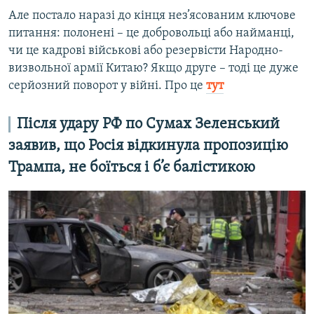
Але постало наразі до кінця нез’ясованим ключове
питання: полонені – це добровольці або найманці,
чи це кадрові військові або резервісти Народно-
визвольної армії Китаю? Якщо друге – тоді це дуже
серйозний поворот у війні. Про це
тут
Після удару РФ по Сумах Зеленський
заявив, що Росія відкинула пропозицію
Трампа, не боїться і б’є балістикою