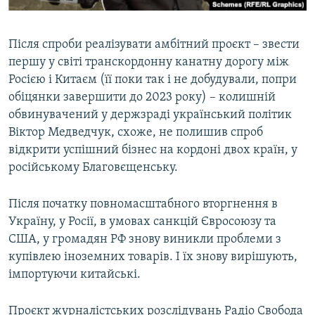
Після спроби реалізувати амбітний проєкт – звести
першу у світі транскордонну канатну дорогу між
Росією і Китаєм (її поки так і не добудували, попри
обіцянки завершити до 2023 року) – колишній
обвинувачений у держзраді український політик
Віктор Медведчук, схоже, не полишив спроб
відкрити успішний бізнес на кордоні двох країн, у
російському Благовєщенську.
Після початку повномасштабного вторгнення в
Україну, у Росії, в умовах санкцій Євросоюзу та
США, у громадян РФ знову виникли проблеми з
купівлею іноземних товарів. І їх знову вирішують,
імпортуючи китайські.
Проєкт журналістських розслідувань Радіо Свобода