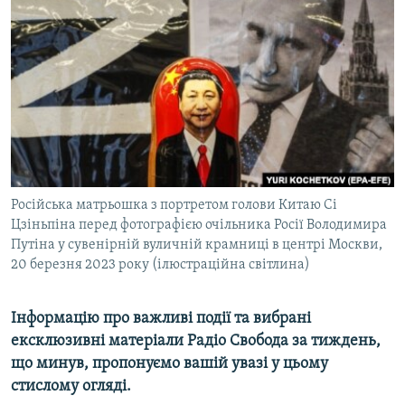
МУЛЬТИМЕДІА
ФОТО
СПЕЦПРОЄКТИ
ПОДКАСТИ
КРИМ РЕАЛІЇ
РУС
Російська матрьошка з портретом голови Китаю Сі
УКР
Цзіньпіна перед фотографією очільника Росії Володимира
Путіна у сувенірній вуличній крамниці в центрі Москви,
КТАТ
20 березня 2023 року (ілюстраційна світлина)
ДОЛУЧАЙСЯ!
Інформацію про важливі події та вибрані
ексклюзивні матеріали Радіо Свобода за тиждень,
що минув, пропонуємо вашій увазі у цьому
стислому огляді.