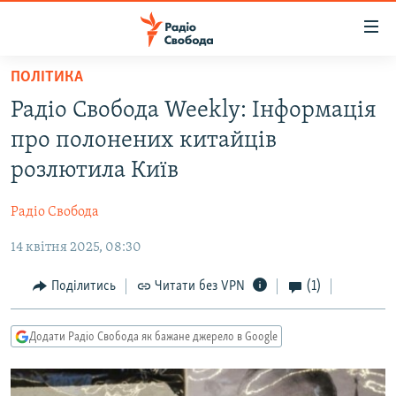
Доступність
посилання
Перейти
ПОЛІТИКА
до
РАДІО СВОБОДА – 70 РОКІВ
Радіо Свобода Weekly: Інформація
основного
ВСЕ ЗА ДОБУ
матеріалу
про полонених китайців
СТАТТІ
Перейти
розлютила Київ
до
ВІЙНА
ПОЛІТИКА
основної
Радіо Свобода
РОСІЙСЬКА «ФІЛЬТРАЦІЯ»
ЕКОНОМІКА
навігації
Перейти
14 квітня 2025, 08:30
ДОНБАС.РЕАЛІЇ
СУСПІЛЬСТВО
до
КРИМ.РЕАЛІЇ
КУЛЬТУРА
Поділитись
Читати без VPN
(1)
пошуку
ТИ ЯК?
СПОРТ
Додати Радіо Свобода як бажане джерело в Google
СХЕМИ
УКРАЇНА
КИТАЙ.ВИКЛИКИ
СВІТ