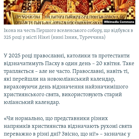
Ікона на честь Першого вселенського собору, що відбувся в
325 році у місті Нікеї (нині Ізник, Туреччина)
У 2025 році православні, католики та протестанти
відзначатимуть Пасху в один день – 20 квітня. Таке
трапляється – але не часто. Православні, навіть ті,
які перейшли на новоюліанський календар,
вираховуючи день відзначення найзначимішого
християнського свята, використовують старий
юліанський календар.
«Чи нормально, що представники різних
напрямків християнства відзначають рухомі свята
переважно в різні дні? Звісно, що ні!» – зазначає у