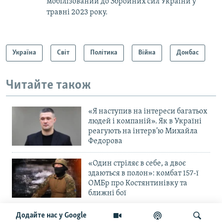
мобілізований до Збройних сил України у
травні 2023 року.
Україна
Світ
Політика
Війна
Донбас
Читайте також
«Я наступив на інтереси багатьох
людей і компаній». Як в Україні
реагують на інтерв’ю Михайла
Федорова
«Один стріляє в себе, а двоє
здаються в полон»: комбат 157-ї
ОМБр про Костянтинівку та
ближні бої
Додайте нас у Google
«Повільне прогризання». Армія