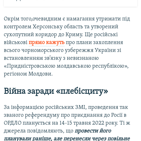
Окрім того,очевидним є намагання утримати під
контролем Херсонську область та утворений
сухопутний коридор до Криму. Ще російські
військові
прямо кажуть
про плани захоплення
всього чорноморського узбережжя України зі
встановленням зв’язку з невизнаною
«Придністровською молдавською республікою»,
регіоном Молдови.
Війна заради «
плебісциту»
За інформацією російських ЗМІ, проведення так
званого референдуму про приєднання до Росії в
ОРДЛО планується на 14-15 травня 2022 року. Ті ж
джерела повідомляють, що
провести його
планували раніше, але перенесли через повільне