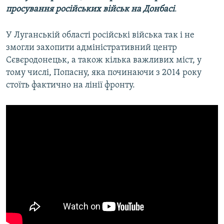
просування російських військ на Донбасі
.
У Луганській області російські війська так і не
змогли захопити адміністративний центр
Сєвєродонецьк, а також кілька важливих міст, у
тому числі, Попасну, яка починаючи з 2014 року
стоїть фактично на лінії фронту.