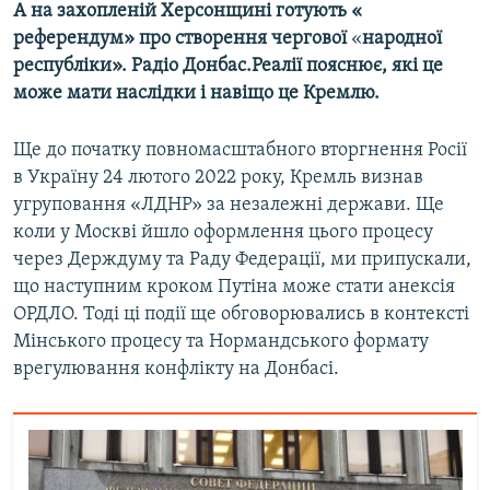
А на захопленій Херсонщині готують «
Усі сайти RFE/RL
референдум»​ про створення чергової
«
народної
республіки»​. Радіо Донбас.Реалії пояснює, які це
може мати наслідки і навіщо це Кремлю.
Ще до початку повномасштабного вторгнення Росії
в Україну 24 лютого 2022 року, Кремль визнав
угруповання «ЛДНР» за незалежні держави. Ще
коли у Москві йшло оформлення цього процесу
через Держдуму та Раду Федерації, ми припускали,
що наступним кроком Путіна може стати анексія
ОРДЛО. Тоді ці події ще обговорювались в контексті
Мінського процесу та Нормандського формату
врегулювання конфлікту на Донбасі.