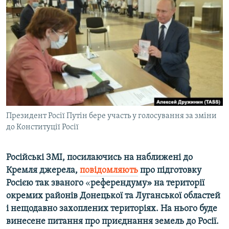
МУЛЬТИМЕДІА
ФОТО
СПЕЦПРОЄКТИ
ПОДКАСТИ
КРИМ РЕАЛІЇ
РУС
Президент Росії Путін бере участь у голосування за зміни
УКР
до Конституції Росії
КТАТ
Російські ЗМІ, посилаючись на наближені до
ДОЛУЧАЙСЯ!
Кремля джерела,
повідомляють
про підготовку
Росією так званого
«
референдуму»​ на території
окремих районів Донецької та Луганської областей
і нещодавно захоплених територіях. На нього
​ буде
винесене питання про приєднання земель до Росії.