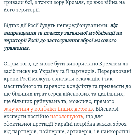
тривали бої, з точки зору Кремля, це вже війна на
його території.
Відтак дії Росії будуть непередбачуваними:
від
виправдання та початку загальної мобілізації на
території Росії до застосування зброї масового
ураження.
Окрім того, це може бути використано Кремлем як
засіб тиску на Україну та її партнерів. Перераховані
кроки Росії можуть означати ескалацію і так
масштабного та гарячого конфлікту та призвести до
ще більших втрат серед військових та цивільних,
ще більших руйнувань та, можливо, прямого
залучення у конфлікт інших держав
. Військові
експерти постійно
наголошують
, що для
ефективної протидії Україні потрібна важка зброя
від партнерів, найперше, артилерія, і в найкоротші