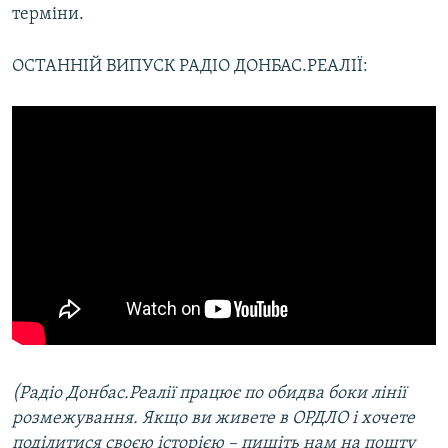
терміни.
ОСТАННІЙ ВИПУСК РАДІО ДОНБАС.РЕАЛІЇ:
(Радіо Донбас.Реалії працює по обидва боки лінії
розмежування. Якщо ви живете в ОРДЛО і хочете
поділитися своєю історією – пишіть нам на пошту