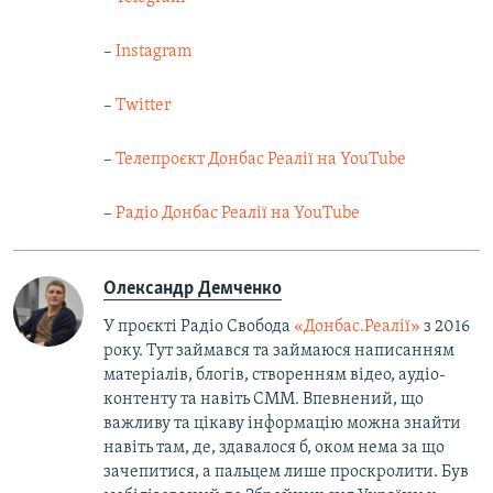
–
Instagram
–
Twitter
–
Телепроєкт Донбас Реалії на YouTube
–
Радіо Донбас Реалії на YouTube
Олександр Демченко
У проєкті Радіо Свобода
«Донбас.Реалії»
з 2016
року. Тут займався та займаюся написанням
матеріалів, блогів, створенням відео, аудіо-
контенту та навіть СММ. Впевнений, що
важливу та цікаву інформацію можна знайти
навіть там, де, здавалося б, оком нема за що
зачепитися, а пальцем лише проскролити. Був