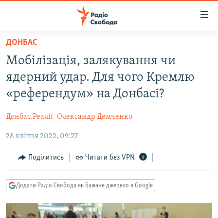
Доступність
посилання
Перейти
ДОНБАС
до
РАДІО СВОБОДА – 70 РОКІВ
Мобілізація, залякування чи
основного
ВСЕ ЗА ДОБУ
матеріалу
ядерний удар. Для чого Кремлю
СТАТТІ
Перейти
«референдум» на Донбасі?
до
ВІЙНА
ПОЛІТИКА
основної
Донбас.Реалії
Олександр Демченко
РОСІЙСЬКА «ФІЛЬТРАЦІЯ»
ЕКОНОМІКА
навігації
Перейти
28 квітня 2022, 09:27
ДОНБАС.РЕАЛІЇ
СУСПІЛЬСТВО
до
КРИМ.РЕАЛІЇ
КУЛЬТУРА
Поділитись
Читати без VPN
пошуку
ТИ ЯК?
СПОРТ
Додати Радіо Свобода як бажане джерело в Google
СХЕМИ
УКРАЇНА
КИТАЙ.ВИКЛИКИ
СВІТ