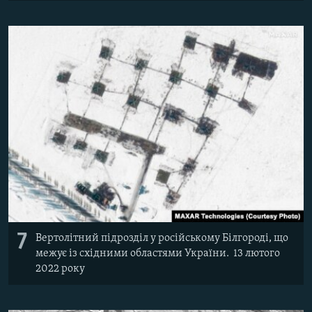
7
Вертолітний підрозділ у російському Білгороді, що
межує із східними областями України. 13 лютого
2022 року