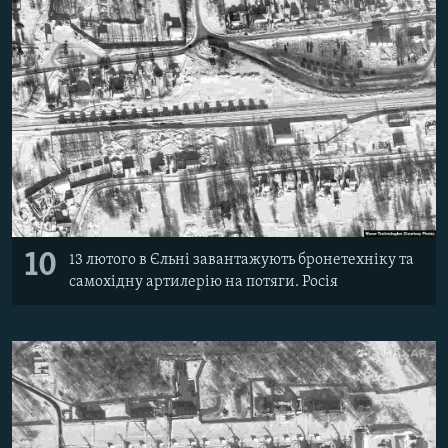
10
13 лютого в Єльні завантажують бронетехніку та
самохідну артилерію на потяги. Росія