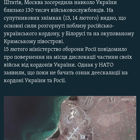
Штатів, Москва зосередила навколо України
МУЛЬТИМЕДІА
близько 130 тисяч військовослужбовців. На
ФОТО
супутникових знімках (13, 14 лютого) видно, що
основні сили розгорнуті поблизу російсько-
СПЕЦПРОЄКТИ
українського кордону, у Білорусі та на окупованому
ПОДКАСТИ
Кримському півострові.
15 лютого міністерство оборони Росії повідомило
КРИМ РЕАЛІЇ
про повернення на місця дислокації частини своїх
РУС
військ від кордонів України. Однак у НАТО
заявили, що поки не бачать ознак деескалації на
УКР
кордоні України та Росії.
КТАТ
ДОЛУЧАЙСЯ!