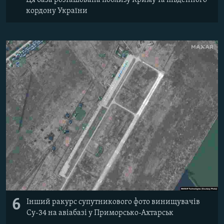
Ця база розташована поблизу Криму та південного
кордону України
6
Інший ракурс супутникового фото винищувачів
Су-34 на авіабазі у Приморсько-Ахтарськ