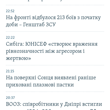
22:52
На фронті відбулося 213 боїв з початку
доби – Генштаб ЗСУ
22:22
Сибіга: ЮНІСЕФ «створює враження
рівнозначності між агресором і
жертвою»
21:15
На поверхні Сонця виявлені раніше
приховані плазмові пастки
20:37
ВООЗ: співробітники у Дніпрі встигли