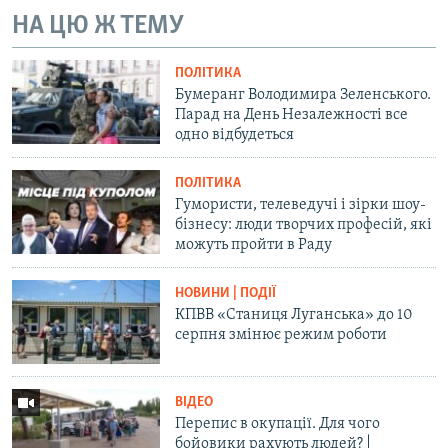
Усі сайти RFE/RL
НА ЦЮ Ж ТЕМУ
ПОЛІТИКА
Бумеранг Володимира Зеленського.
Парад на День Незалежності все
одно відбудеться
ПОЛІТИКА
Гумористи, телеведучі і зірки шоу-
бізнесу: люди творчих професій, які
можуть пройти в Раду
НОВИНИ | ПОДІЇ
КПВВ «Станиця Луганська» до 10
серпня змінює режим роботи
ВІДЕО
Перепис в окупації. Для чого
бойовики рахують людей? |