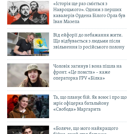
«Історія ще раз сміється з
Навроцького». Одним з перших
кавалерів Ордена Білого Орла був
Іван Мазепа
Від ейфорії до небажання жити.
Що відбувається з людьми після
звільнення із російського полону
Чоловік загинув і вона пішла на
фронт. «Це помста» – каже
операторка FPV «Білка»
Та, що планує бій. Як воює і про що
мріє офіцерка батальйону
«Свобода» Маргарита
«Боляче, що мого найкращого