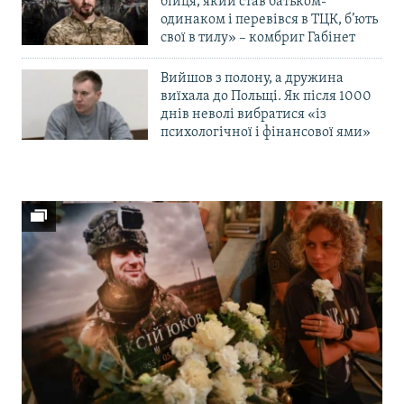
бійця, який став батьком-
одинаком і перевівся в ТЦК, б’ють
свої в тилу» – комбриг Габінет
Вийшов з полону, а дружина
виїхала до Польщі. Як після 1000
днів неволі вибратися «із
психологічної і фінансової ями»