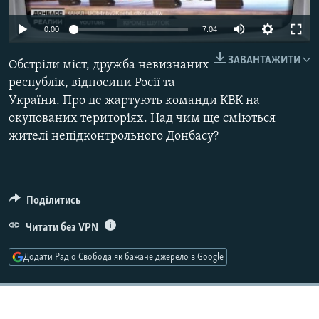
МУЛЬТИМЕДІА
0:00
7:04
ФОТО
ЗАВАНТАЖИТИ
СПЕЦПРОЄКТИ
Обстріли міст, дружба невизнаних
республік, відносини Росії та
ПОДКАСТИ
України. Про це жартують команди КВК на
окупованих територіях. Над чим ще сміються
КРИМ РЕАЛІЇ
жителі непідконтрольного Донбасу?
РУС
УКР
КТАТ
Поділитись
Читати без VPN
ДОЛУЧАЙСЯ!
Додати Радіо Свобода як бажане джерело в Google