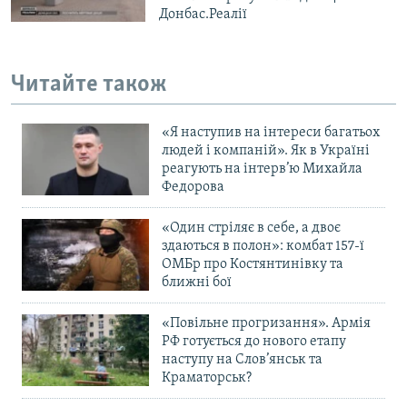
Донбас.Реалії
Читайте також
«Я наступив на інтереси багатьох
людей і компаній». Як в Україні
реагують на інтерв’ю Михайла
Федорова
«Один стріляє в себе, а двоє
здаються в полон»: комбат 157-ї
ОМБр про Костянтинівку та
ближні бої
«Повільне прогризання». Армія
РФ готується до нового етапу
наступу на Слов’янськ та
Краматорськ?