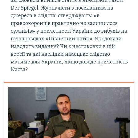
заголовком вийшла стаття в німецькій газеті
Der Spiegel. Журналісти з посиланням на
джерела в слідстві стверджують: «в
правоохоронців практично не залишилося
сумнівів» у причетності України до вибухів на
газопроводах «Північний потік». Які докази
наводить видання? Чи є нестиковки в цій
версії та які наслідки німецьке слідство
матиме для України, якщо доведе причетність
Києва?