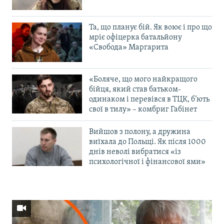
Та, що планує бій. Як воює і про що
мріє офіцерка батальйону
«Свобода» Маргарита
«Боляче, що мого найкращого
бійця, який став батьком-
одинаком і перевівся в ТЦК, б’ють
свої в тилу» – комбриг Габінет
Вийшов з полону, а дружина
виїхала до Польщі. Як після 1000
днів неволі вибратися «із
психологічної і фінансової ями»