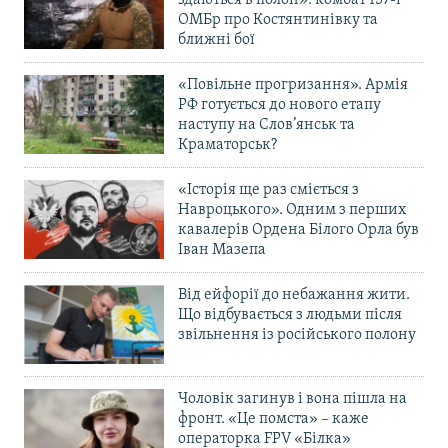
здаються в полон»: комбат 157-ї
ОМБр про Костянтинівку та
ближні бої
«Повільне прогризання». Армія
РФ готується до нового етапу
наступу на Слов’янськ та
Краматорськ?
«Історія ще раз сміється з
Навроцького». Одним з перших
кавалерів Ордена Білого Орла був
Іван Мазепа
Від ейфорії до небажання жити.
Що відбувається з людьми після
звільнення із російського полону
Чоловік загинув і вона пішла на
фронт. «Це помста» – каже
операторка FPV «Білка»