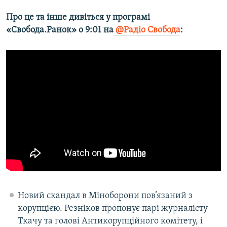
Усі сайти RFE/RL
Про це та інше дивіться у програмі
«Свобода.Ранок» о 9:01 на
@Радіо Свобода
:
Новий скандал в Міноборони пов’язаний з
корупцією. Резніков пропонує парі журналісту
Ткачу та голові Антикорупційного комітету, і