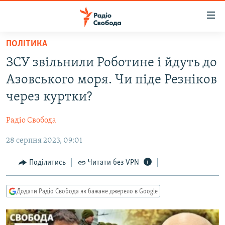
Доступність
посилання
Перейти
ПОЛІТИКА
до
РАДІО СВОБОДА – 70 РОКІВ
ЗСУ звільнили Роботине і йдуть до
основного
ВСЕ ЗА ДОБУ
матеріалу
Азовського моря. Чи піде Резніков
СТАТТІ
Перейти
через куртки?
до
ВІЙНА
ПОЛІТИКА
основної
Радіо Свобода
РОСІЙСЬКА «ФІЛЬТРАЦІЯ»
ЕКОНОМІКА
навігації
Перейти
28 серпня 2023, 09:01
ДОНБАС.РЕАЛІЇ
СУСПІЛЬСТВО
до
КРИМ.РЕАЛІЇ
КУЛЬТУРА
Поділитись
Читати без VPN
пошуку
ТИ ЯК?
СПОРТ
Додати Радіо Свобода як бажане джерело в Google
СХЕМИ
УКРАЇНА
КИТАЙ.ВИКЛИКИ
СВІТ