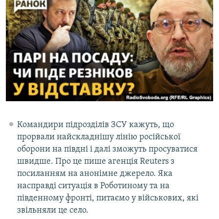
МУЛЬТИМЕДІА
ФОТО
СПЕЦПРОЄКТИ
ПОДКАСТИ
КРИМ РЕАЛІЇ
РУС
УКР
Командири підрозділів ЗСУ кажуть, що
КТАТ
прорвали найскладнішу лінію російської
оборони на півдні і далі зможуть просуватися
швидше. Про це пише агенція Reuters з
ДОЛУЧАЙСЯ!
посиланням на анонімне джерело. Яка
насправді ситуація в Роботиному та на
південному фронті, питаємо у військових, які
звільняли це село.