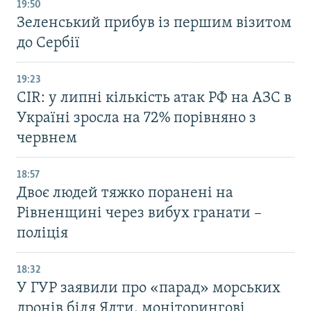
19:50
Зеленський прибув із першим візитом
до Сербії
19:23
CIR: у липні кількість атак РФ на АЗС в
Україні зросла на 72% порівняно з
червнем
18:57
Двоє людей тяжко поранені на
Рівненщині через вибух гранати –
поліція
18:32
У ГУР заявили про «парад» морських
дронів біля Ялти, моніторингові