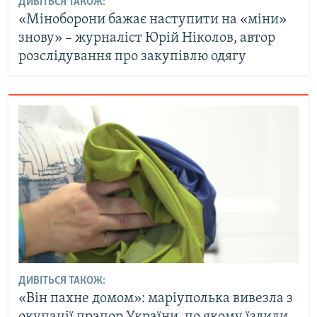
ДИВІТЬСЯ ТАКОЖ:
«Міноборони бажає наступити на «міни»
знову» – журналіст Юрій Ніколов, автор
розслідування про закупівлю одягу
ДИВІТЬСЯ ТАКОЖ:
«Він пахне домом»: маріуполька вивезла з
окупації прапор України, по якому їздили