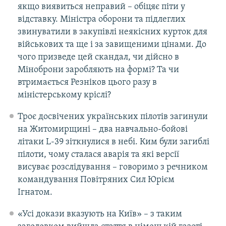
якщо виявиться неправий – обіцяє піти у
відставку. Міністра оборони та підлеглих
звинуватили в закупівлі неякісних курток для
військових та ще і за завищеними цінами. До
чого призведе цей скандал, чи дійсно в
Міноброни заробляють на формі? Та чи
втримається Резніков цього разу в
міністерському кріслі?
Троє досвічених українських пілотів загинули
на Житомирщині – два навчально-бойові
літаки L-39 зіткнулися в небі. Ким були загиблі
пілоти, чому сталася аварія та які версії
висуває розслідування – говоримо з речником
командування Повітряних Сил Юрієм
Ігнатом.
«Усі докази вказують на Київ» – з таким