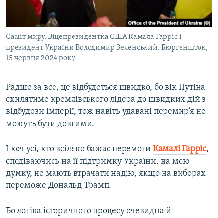
Саміт миру. Віцепрезидентка США Камала Гарріс і
президент України Володимир Зеленський. Бюргеншток,
15 червня 2024 року
Радше за все, це відбудеться швидко, бо вік Путіна
схилятиме кремлівського лідера до швидких дій з
відбудови імперії, тож навіть удавані перемир’я не
можуть бути довгими.
І хоч усі, хто всіляко бажає перемоги
Камалі Гарріс
,
сподіваючись на її підтримку України, на мою
думку, не мають втрачати надію, якщо на виборах
переможе Дональд Трамп.
Бо логіка історичного процесу очевидна й