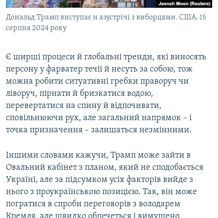
Дональд Трамп виступає н азустрічі з виборцями. США. 15
серпня 2024 року
Є ширші процеси й глобальні тренди, які виносять
персону у фарватер течії й несуть за собою, тож
можна робити ситуативні гребки праворуч чи
ліворуч, пірнати й бризкатися водою,
перевертатися на спину й відпочивати,
сповільнюючи рух, але загальний напрямок – і
точка призначення – залишаться незмінними.
Іншими словами кажучи, Трамп може зайти в
Овальний кабінет з планом, який не сподобається
Україні, але за підсумком усіх факторів вийде з
нього з проукраїнською позицією. Так, він може
погратися в спроби переговорів з володарем
Кремля, але швидко обпечеться і вимушено