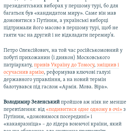
президентських виборах у першому турі, бо для
багатьох був «кандидатом миру». Саме він мав
домовитися з Путіним, а українські виборці
підтримали його масово в першому турі, щоб не
гаяти час на другий і не відкладати перемир’я.
Петро Олексійович, на той час російськомовний у
побуті прихожанин (і диякон) Московського
патріархату,
привів Україну до Томосу
,
зміцнив і
осучаснив армію
, реформував ключові галузі
державного управління, а на новий термін
балотувався під гаслом «Армія. Мова. Віра».
Володимир Зеленський
пройшов аж ніяк не менше
перевтілення: від
«подивитися одне одному в очі»
з
Путіним, «домовимося посередині» і
«какаяразніца» – до лідера воюючої країни, який