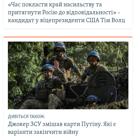
«Час покласти край насильству та
притягнути Росію до відповідальності» –
кандидат у віцепрезиденти США Тім Волц
ДИВІТЬСЯ ТАКОЖ:
Джокер ЗСУ змішав карти Путіну. Які є
варіанти закінчити війну