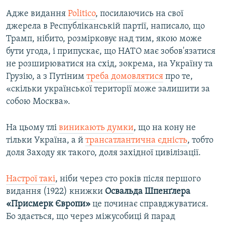
Усі сайти RFE/RL
Адже видання
Politico
, посилаючись на свої
джерела в Республіканській партії, написало, що
Трамп, нібито, розмірковує над тим, якою може
бути угода, і припускає, що НАТО має зобов'язатися
не розширюватися на схід, зокрема, на Україну та
Грузію, а з Путіним
треба домовлятися
про те,
«скільки української території може залишити за
собою Москва».
На цьому тлі
виникають думки
, що на кону не
тільки Україна, а й
трансатлантична єдність
, тобто
доля Заходу як такого, доля західної цивілізації.
Настрої такі
, ніби через сто років після першого
видання (1922) книжки
Освальда Шпенґлера
«Присмерк Європи»
це починає справджуватися.
Бо здається, що через міжусобиці й парад