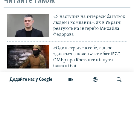
Читайте також
«Я наступив на інтереси багатьох
людей і компаній». Як в Україні
реагують на інтерв’ю Михайла
Федорова
«Один стріляє в себе, а двоє
здаються в полон»: комбат 157-ї
ОМБр про Костянтинівку та
ближні бої
«Повільне прогризання». Армія
Додайте нас у Google
РФ готується до нового етапу
наступу на Слов’янськ та
Краматорськ?
Шукати
«Історія ще раз сміється з
Навроцького». Одним з перших
кавалерів Ордена Білого Орла був
Іван Мазепа