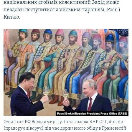
національних егоїзмів колективний Захід може
невдовзі поступитися азійським тираніям, Росії і
Китаю.
Очільник РФ Володимир Путін та голова КНР Сі Цзіньпін
(праворуч ліворуч) під час державного обіду в Грановитій