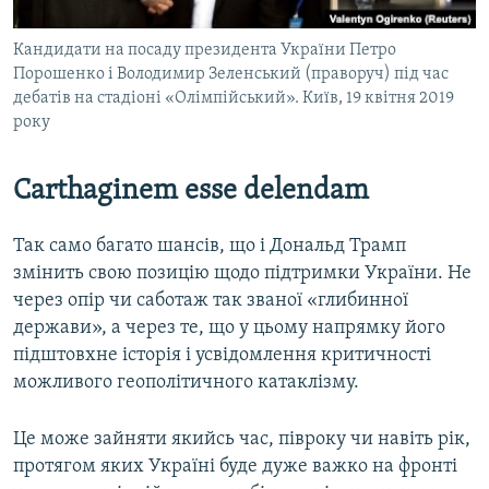
Кандидати на посаду президента України Петро
Порошенко і Володимир Зеленський (праворуч) під час
дебатів на стадіоні «Олімпійський». Київ, 19 квітня 2019
року
Carthaginem esse delendam
Так само багато шансів, що і Дональд Трамп
змінить свою позицію щодо підтримки України. Не
через опір чи саботаж так званої «глибинної
держави», а через те, що у цьому напрямку його
підштовхне історія і усвідомлення критичності
можливого геополітичного катаклізму.
Це може зайняти якийсь час, півроку чи навіть рік,
протягом яких Україні буде дуже важко на фронті