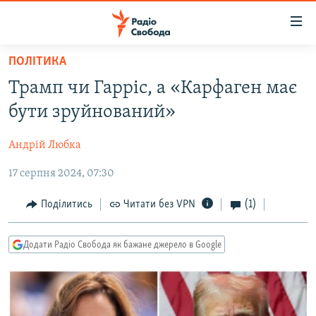
Доступність
посилання
Перейти
ПОЛІТИКА
до
РАДІО СВОБОДА – 70 РОКІВ
Трамп чи Гарріс, а «Карфаген має
основного
ВСЕ ЗА ДОБУ
матеріалу
бути зруйнований»
СТАТТІ
Перейти
до
Андрій Любка
ВІЙНА
ПОЛІТИКА
основної
17 серпня 2024, 07:30
РОСІЙСЬКА «ФІЛЬТРАЦІЯ»
ЕКОНОМІКА
навігації
Перейти
ДОНБАС.РЕАЛІЇ
СУСПІЛЬСТВО
Поділитись
Читати без VPN
(1)
до
КРИМ.РЕАЛІЇ
КУЛЬТУРА
пошуку
Додати Радіо Свобода як бажане джерело в Google
ТИ ЯК?
СПОРТ
СХЕМИ
УКРАЇНА
КИТАЙ.ВИКЛИКИ
СВІТ