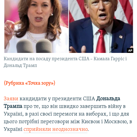
МУЛЬТИМЕДІА
ФОТО
СПЕЦПРОЄКТИ
ПОДКАСТИ
КРИМ РЕАЛІЇ
Кандидати на посаду президента США – Камала Гарріс і
РУС
Дональд Трамп
УКР
(Рубрика «Точка зору»)
КТАТ
Заяви
кандидати у президенти США
Дональда
ДОЛУЧАЙСЯ!
Трампа
про те, що він швидко завершить війну в
Україні, в разі своєї перемоги на виборах, і що для
цього потрібні переговори між Києвом і Москвою, в
Україні
сприйняли неоднозначно
.