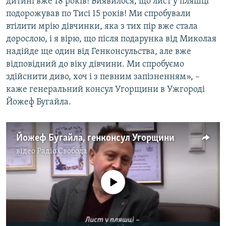
дитині вже 18 років! Виявилося, що лист у пляшці
подорожував по Тисі 15 років! Ми спробували
втілити мрію дівчинки, яка з тих пір вже стала
дорослою, і я вірю, що після подарунка від Миколая
надійде ще один від Генконсульства, але вже
відповідний до віку дівчини. Ми спробуємо
здійснити диво, хоч і з певним запізненням», –
каже генеральний консул Угорщини в Ужгороді
Йожеф Бугайла.
Йожеф Бугайла, генконсул Угорщини
відео
Радіо Свобода
No media source currently available