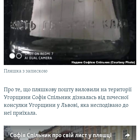
Пляшка з запискою
Про те, що пляшкову пошту виловили на території
Угорщини Софія Спільник дізналась від почесної
консулки Угорщини у Львові, яка несподівано до
неї приїхала.
Софія Спільник про свій лист у пляшці