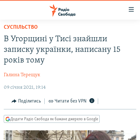
Доступність
посилання
Перейти
СУСПІЛЬСТВО
до
РАДІО СВОБОДА – 70 РОКІВ
В Угорщині у Тисі знайшли
основного
ВСЕ ЗА ДОБУ
матеріалу
записку українки, написану 15
СТАТТІ
Перейти
років тому
до
ВІЙНА
ПОЛІТИКА
основної
Галина Терещук
РОСІЙСЬКА «ФІЛЬТРАЦІЯ»
ЕКОНОМІКА
навігації
Перейти
09 січня 2021, 19:14
ДОНБАС.РЕАЛІЇ
СУСПІЛЬСТВО
до
КРИМ.РЕАЛІЇ
КУЛЬТУРА
Поділитись
Читати без VPN
пошуку
ТИ ЯК?
СПОРТ
Додати Радіо Свобода як бажане джерело в Google
СХЕМИ
УКРАЇНА
КИТАЙ.ВИКЛИКИ
СВІТ