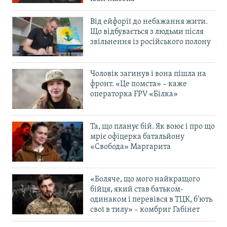
Від ейфорії до небажання жити.
Що відбувається з людьми після
звільнення із російського полону
Чоловік загинув і вона пішла на
фронт. «Це помста» – каже
операторка FPV «Білка»
Та, що планує бій. Як воює і про що
мріє офіцерка батальйону
«Свобода» Маргарита
«Боляче, що мого найкращого
бійця, який став батьком-
одинаком і перевівся в ТЦК, б’ють
свої в тилу» – комбриг Габінет