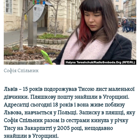
МУЛЬТИМЕДІА
ФОТО
СПЕЦПРОЄКТИ
ПОДКАСТИ
КРИМ РЕАЛІЇ
РУС
Софія Спільник
УКР
КТАТ
Львів – 15 років подорожував Тисою лист маленької
дівчинки. Пляшкову пошту знайшли в Угорщині.
ДОЛУЧАЙСЯ!
Адресатці сьогодні 18 років і вона живе поблизу
Львова, навчається у Польщі. Записку в пляшці, яку
Софія Спільник разом із сестрами кинула у річку
Тису на Закарпатті у 2005 році, нещодавно
знайшли в Угорщині.