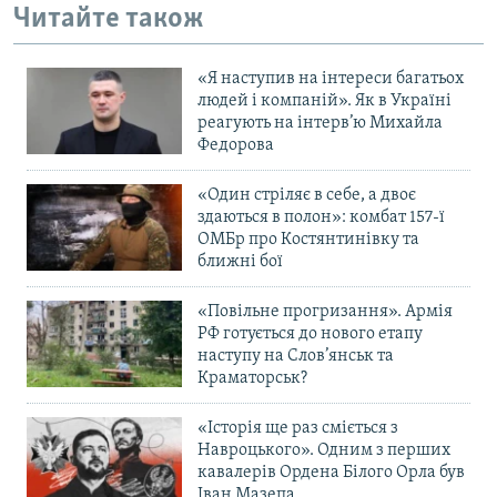
Читайте також
«Я наступив на інтереси багатьох
людей і компаній». Як в Україні
реагують на інтерв’ю Михайла
Федорова
«Один стріляє в себе, а двоє
здаються в полон»: комбат 157-ї
ОМБр про Костянтинівку та
ближні бої
«Повільне прогризання». Армія
РФ готується до нового етапу
наступу на Слов’янськ та
Краматорськ?
«Історія ще раз сміється з
Навроцького». Одним з перших
кавалерів Ордена Білого Орла був
Іван Мазепа