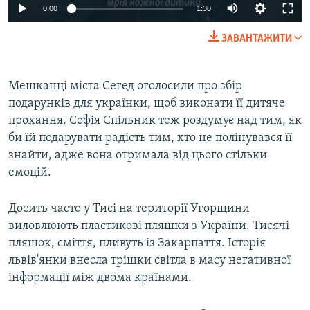
Auto
0:00
1:30
240p
ЗАВАНТАЖИТИ
360p
Auto
240p
360p
480p
480p
Мешканці міста Сегед оголосили про збір
подарунків для українки, щоб виконати її дитяче
720p
720p
1080p
прохання. Софія Спільник теж роздумує над тим, як
1080p
би їй подарувати радість тим, хто не полінувався її
знайти, адже вона отримала від цього стільки
емоцій.
Досить часто у Тисі на території Угорщини
виловлюють пластикові пляшки з України. Тисячі
пляшок, сміття, пливуть із Закарпаття. Історія
львів'янки внесла трішки світла в масу негативної
інформації між двома країнами.