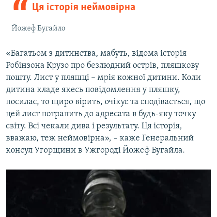
Ця історія неймовірна
Йожеф Бугайло
«Багатьом з дитинства, мабуть, відома історія
Робінзона Крузо про безлюдний острів, пляшкову
пошту. Лист у пляшці – мрія кожної дитини. Коли
дитина кладе якесь повідомлення у пляшку,
посилає, то щиро вірить, очікує та сподівається, що
цей лист потрапить до адресата в будь-яку точку
світу. Всі чекали дива і результату. Ця історія,
вважаю, теж неймовірна», – каже Генеральний
консул Угорщини в Ужгороді Йожеф Бугайла.