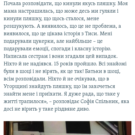
Почала розповідати, що кинули якусь пляшку. Моя
мама настрашилась, що може десь ми гуляли і
кинули пляшку, що щось сталося, мене
розшукують. А виявилось, що це не проблема, а
виявилося, що це цікава історія з Тиси. Мені
подарували цукерки, але найбільше – це
подарували емоції, спогади і класну історію.
Написала сестрам і вони згадали цей випадок.
Ніхто й не надіявся. 15 років пройшло. Всі знайомі
були в шоці і не вірять, як це так! Батьки в шоці,
всім розповідали. Ніхто й не очікував, що в
Угорщині знайдуть пляшку, що їм захочеться
знайти мене і приїхати. Я дуже рада, що таке у
житті трапилося», – розповідає Софія Спільник, яка
досі не вірить у таке різдвяне диво.