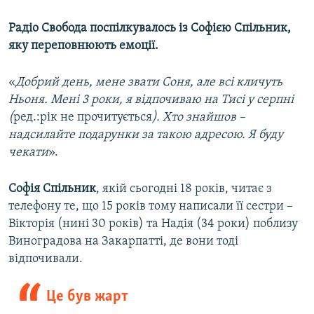
Усі сайти RFE/RL
Радіо Свобода поспілкувалось із Софією Спільник,
яку переповнюють емоції.
«
Добрий день, мене звати Соня, але всі кличуть
Ньоня. Мені 3 роки, я відпочиваю на Тисі у серпні
(
ред.:рік не прочитується
). Хто знайшов –
надсилайте подарунки за такою адресою. Я буду
чекати
».
Софія Спільник
, якій сьогодні 18 років, читає з
телефону те, що 15 років тому написали її сестри –
Вікторія (нині 30 років) та Надія (34 роки) поблизу
Виноградова на Закарпатті, де вони тоді
відпочивали.
Це був жарт