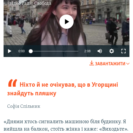
відео
Радіо Свобода
No media source currently available
Auto
0:00
2:08
240p
ЗАВАНТАЖИТИ
360p
Auto
240p
360p
480p
480p
Ніхто й не очікував, що в Угорщині
720p
знайдуть пляшку
720p
1080p
1080p
Софія Спільник
«Днями хтось сигналить машиною біля будинку. Я
вийшла на балкон, стоїть жінка і каже: «Виходьте».