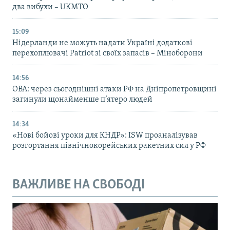
два вибухи – UKMTO
15:09
Нідерланди не можуть надати Україні додаткові
перехоплювачі Patriot зі своїх запасів – Міноборони
14:56
ОВА: через сьогоднішні атаки РФ на Дніпропетровщині
загинули щонайменше п’ятеро людей
14:34
«Нові бойові уроки для КНДР»: ISW проаналізував
розгортання північнокорейських ракетних сил у РФ
ВАЖЛИВЕ НА СВОБОДІ