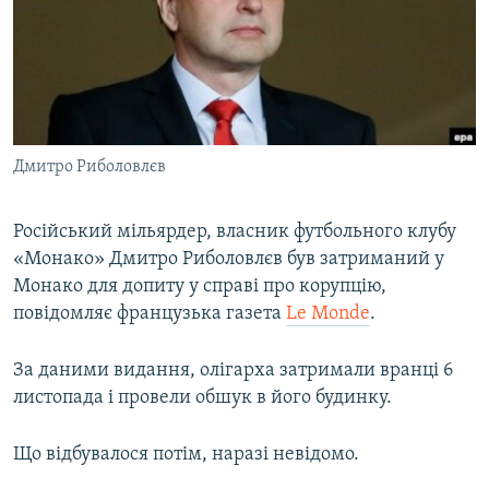
МУЛЬТИМЕДІА
ФОТО
СПЕЦПРОЄКТИ
ПОДКАСТИ
Дмитро Риболовлєв
КРИМ РЕАЛІЇ
РУС
Російський мільярдер, власник футбольного клубу
«Монако» Дмитро Риболовлєв був затриманий у
УКР
Монако для допиту у справі про корупцію,
КТАТ
повідомляє французька газета
Le Monde
.
ДОЛУЧАЙСЯ!
За даними видання, олігарха затримали вранці 6
листопада і провели обшук в його будинку.
Що відбувалося потім, наразі невідомо.