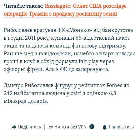
Усі сайти RFE/RL
Читайте також:
Russiagate: Сенат США розслідує
операцію Трампа з продажу росіянину землі
Риболовлєв врятував ФК «Монако» від банкрутства
в грудні 2011 року, купивши 66-відсотковий пакет
акцій та надаючи команді фінансову підтримку.
Раніше медіа повідомляли, начебто олігарх вкладає
гроші в клуб в обхід формули fair play через
офшорні фірми. Але в ФК це заперечують.
Дмитро Риболовлєв фігурує у рейтингах Forbes як
242 найбагатша людина у світі з оцінкою 6,8
мільярда доларів.
Поділитись
Читати без VPN
Підписатись