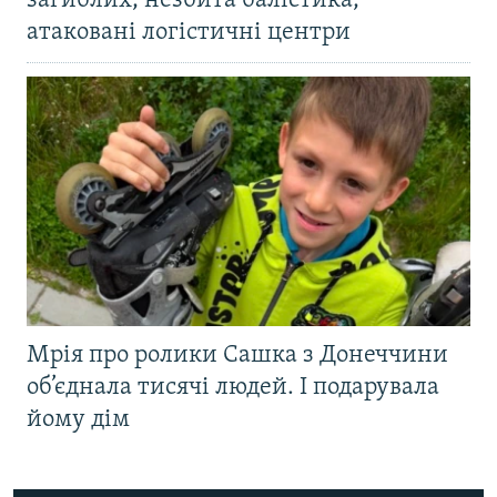
загиблих, незбита балістика,
атаковані логістичні центри
Мрія про ролики Сашка з Донеччини
об’єднала тисячі людей. І подарувала
йому дім