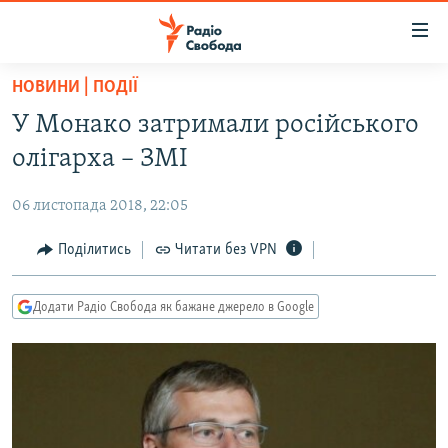
Доступність
посилання
Перейти
НОВИНИ | ПОДІЇ
до
РАДІО СВОБОДА – 70 РОКІВ
У Монако затримали російського
основного
ВСЕ ЗА ДОБУ
матеріалу
олігарха – ЗМІ
СТАТТІ
Перейти
до
06 листопада 2018, 22:05
ВІЙНА
ПОЛІТИКА
основної
РОСІЙСЬКА «ФІЛЬТРАЦІЯ»
Поділитись
Читати без VPN
ЕКОНОМІКА
навігації
Перейти
ДОНБАС.РЕАЛІЇ
СУСПІЛЬСТВО
до
Додати Радіо Свобода як бажане джерело в Google
КРИМ.РЕАЛІЇ
КУЛЬТУРА
пошуку
ТИ ЯК?
СПОРТ
СХЕМИ
УКРАЇНА
КИТАЙ.ВИКЛИКИ
СВІТ