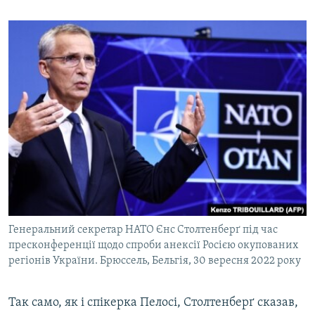
Генеральний секретар НАТО Єнс Столтенберґ під час
пресконференції щодо спроби анексії Росією окупованих
регіонів України. Брюссель, Бельгія, 30 вересня 2022 року
Так само, як і спікерка Пелосі, Столтенберґ сказав,