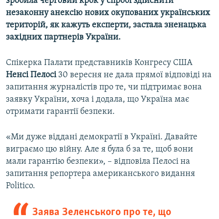
зробила черговий крок у спробі здійснити
Усі сайти RFE/RL
незаконну анексію
нових окупованих
українських
територій, як кажуть експерти, застала зненацька
західних партнерів України.
Спікерка Палати представників Конгресу США
Ненсі Пелосі
30 вересня не дала прямої відповіді на
запитання журналістів про те, чи підтримає вона
заявку України, хоча і додала, що Україна має
отримати гарантії безпеки.
«Ми дуже віддані демократії в Україні. Давайте
виграємо цю війну. Але я була б за те, щоб вони
мали гарантію безпеки», – відповіла Пелосі на
запитання репортера американського видання
Politico.
Заява Зеленського про те, що