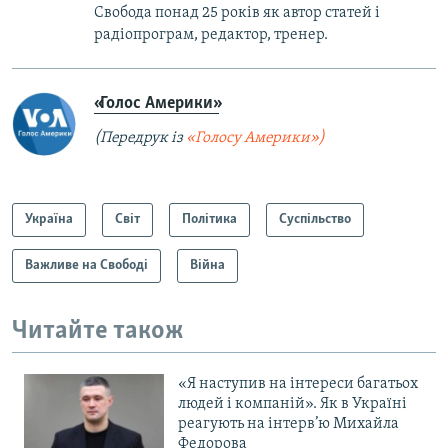
Свобода понад 25 років як автор статей і
радіопрограм, редактор, тренер.
«Голос Америки»
(Передрук із
«Голосу Америки»)
Україна
Світ
Політика
Суспільство
Важливе на Свободі
Війна
Читайте також
«Я наступив на інтереси багатьох
людей і компаній». Як в Україні
реагують на інтерв’ю Михайла
Федорова