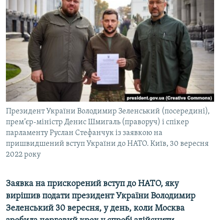
МУЛЬТИМЕДІА
ФОТО
СПЕЦПРОЄКТИ
ПОДКАСТИ
КРИМ РЕАЛІЇ
РУС
Президент України Володимир Зеленський (посередині),
УКР
прем’єр-міністр Денис Шмигаль (праворуч) і спікер
парламенту Руслан Стефанчук із заявкою на
КТАТ
пришвидшений вступ України до НАТО. Київ, 30 вересня
2022 року
ДОЛУЧАЙСЯ!
Заявка на прискорений вступ до НАТО, яку
вирішив подати президент України Володимир
Зеленський 30 вересня, у день, коли Москва