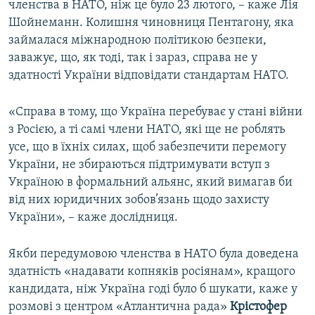
членства в НАТО, ніж це було 23 лютого, – каже Лія
Шойнеманн. Колишня чиновниця Пентагону, яка
займалася міжнародною політикою безпеки,
заважує, що, як тоді, так і зараз, справа не у
здатності України відповідати стандартам НАТО.
«Справа в тому, що Україна перебуває у стані війни
з Росією, а ті самі члени НАТО, які ще не роблять
усе, що в їхніх силах, щоб забезпечити перемогу
України, не збираються підтримувати вступ з
Україною в формальний альянс, який вимагав би
від них юридичних зобов’язань щодо захисту
України», – каже дослідниця.
Якби передумовою членства в НАТО була доведена
здатність «надавати копняків росіянам», кращого
кандидата, ніж Україна годі було б шукати, каже у
розмові з центром «Атлантична рада»
Крістофер