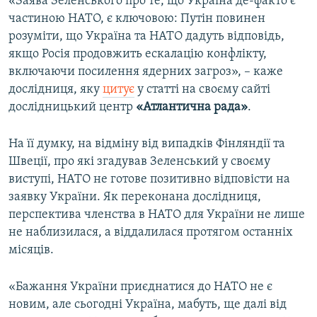
«Заява Зеленського про те, що Україна де-факто є
частиною НАТО, є ключовою: Путін повинен
розуміти, що Україна та НАТО дадуть відповідь,
якщо Росія продовжить ескалацію конфлікту,
включаючи посилення ядерних загроз», – каже
дослідниця, яку
цитує
у статті на своєму сайті
дослідницький центр
«
Атлантична рада
»
.
На її думку, на відміну від випадків Фінляндії та
Швеції, про які згадував Зеленський у своєму
виступі, НАТО не готове позитивно відповісти на
заявку України. Як переконана дослідниця,
перспектива членства в НАТО для України не лише
не наблизилася, а віддалилася протягом останніх
місяців.
«Бажання України приєднатися до НАТО не є
новим, але сьогодні Україна, мабуть, ще далі від