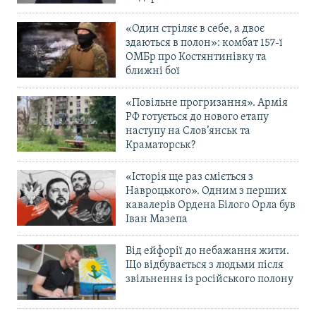
«Один стріляє в себе, а двоє
здаються в полон»: комбат 157-ї
ОМБр про Костянтинівку та
ближні бої
«Повільне прогризання». Армія
РФ готується до нового етапу
наступу на Слов’янськ та
Краматорськ?
«Історія ще раз сміється з
Навроцького». Одним з перших
кавалерів Ордена Білого Орла був
Іван Мазепа
Від ейфорії до небажання жити.
Що відбувається з людьми після
звільнення із російського полону