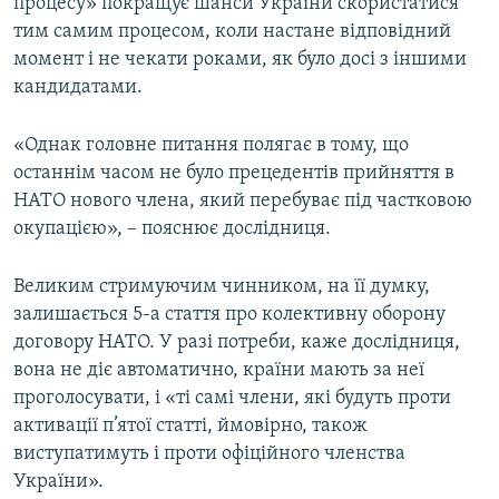
процесу» покращує шанси України скористатися
тим самим процесом, коли настане відповідний
момент і не чекати роками, як було досі з іншими
кандидатами.
«Однак головне питання полягає в тому, що
останнім часом не було прецедентів прийняття в
НАТО нового члена, який перебуває під частковою
окупацією», – пояснює дослідниця.
Великим стримуючим чинником, на її думку,
залишається 5-а стаття про колективну оборону
договору НАТО. У разі потреби, каже дослідниця,
вона не діє автоматично, країни мають за неї
проголосувати, і «ті самі члени, які будуть проти
активації п’ятої статті, ймовірно, також
виступатимуть і проти офіційного членства
України».