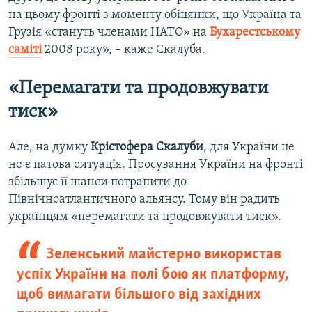
на цьому фронті з моменту обіцянки, що Україна та
Грузія «стануть членами НАТО» на
Бухарестському
саміті
2008 року», – каже Скалуба.
«Перемагати та продовжувати
тиск»
Але, на думку
Крістофер
а
Скалуб
и
, для України це
не є патова ситуація. Просування України на фронті
збільшує її шанси потрапити до
Північноатлантичного альянсу. Тому він радить
українцям «перемагати та продовжувати тиск».
Зеленський майстерно використав
успіх України на полі бою як платформу,
щоб вимагати більшого від західних