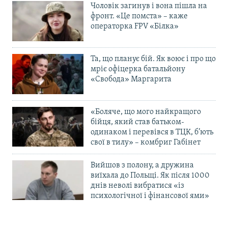
Чоловік загинув і вона пішла на
фронт. «Це помста» – каже
операторка FPV «Білка»
Та, що планує бій. Як воює і про що
мріє офіцерка батальйону
«Свобода» Маргарита
«Боляче, що мого найкращого
бійця, який став батьком-
одинаком і перевівся в ТЦК, б’ють
свої в тилу» – комбриг Габінет
Вийшов з полону, а дружина
виїхала до Польщі. Як після 1000
днів неволі вибратися «із
психологічної і фінансової ями»