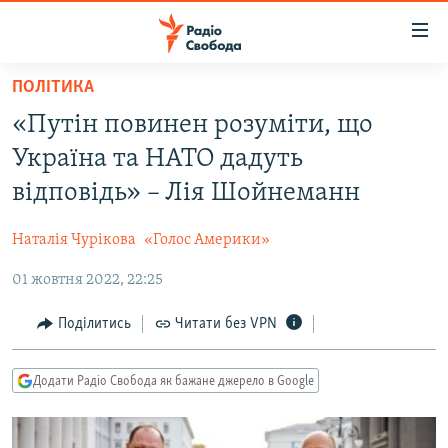
Доступність
посилання
Перейти
ПОЛІТИКА
до
РАДІО СВОБОДА – 70 РОКІВ
«Путін повинен розуміти, що
основного
ВСЕ ЗА ДОБУ
матеріалу
Україна та НАТО дадуть
СТАТТІ
Перейти
відповідь» – Лія Шойнеманн
до
ВІЙНА
ПОЛІТИКА
основної
Наталія Чурікова
«Голос Америки»
РОСІЙСЬКА «ФІЛЬТРАЦІЯ»
ЕКОНОМІКА
навігації
Перейти
01 жовтня 2022, 22:25
ДОНБАС.РЕАЛІЇ
СУСПІЛЬСТВО
до
КРИМ.РЕАЛІЇ
КУЛЬТУРА
Поділитись
Читати без VPN
пошуку
ТИ ЯК?
СПОРТ
Додати Радіо Свобода як бажане джерело в Google
СХЕМИ
УКРАЇНА
КИТАЙ.ВИКЛИКИ
СВІТ