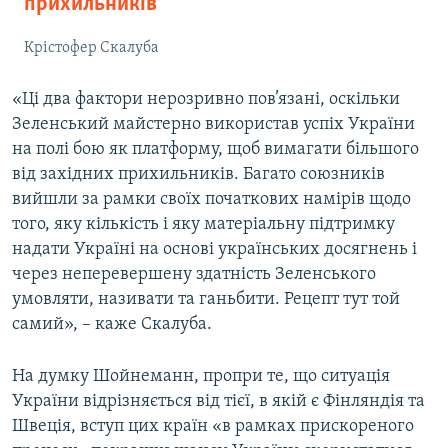
прихильників
Крістофер Скалуба
«Ці два фактори нерозривно пов’язані, оскільки
Зеленський майстерно використав успіх України
на полі бою як платформу, щоб вимагати більшого
від західних прихильників. Багато союзників
вийшли за рамки своїх початкових намірів щодо
того, яку кількість і яку матеріальну підтримку
надати Україні на основі українських досягнень і
через неперевершену здатність Зеленського
умовляти, називати та ганьбити. Рецепт тут той
самий», – каже Скалуба.
На думку Шойнеманн,
пропри те, що ситуація
України відрізняється від тієї, в якій є Фінляндія та
Швеція, вступ цих країн «в рамках прискореного