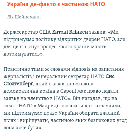
Україна де-факто є частиною НАТО
Лія Шойнеманн
Держсекретар США
Ентоні Блінкен
заявив: «Ми
підтримуємо політику відкритих дверей НАТО, але
для цього існує процес, якого країни мають
дотримуватись».
Практично тими ж словами відповів на запитання
журналістів і генеральний секретар НАТО
Єнс
Столтенбер
ґ
, який сказав, що «кожна
демократична країна в Європі має право подати
заявку на членство в НАТО». Він нагадав, що на
саміті НАТО в Мадриді союзники «чітко заявили,
ми підтримуємо право України обирати власний
шлях і вирішувати, частиною яких безпекових угод
вона хоче бути».