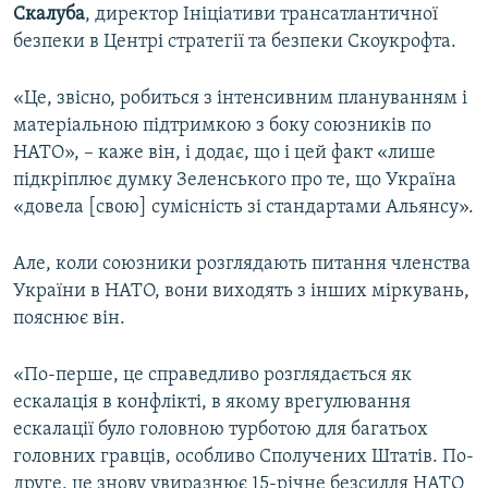
Скалуба
, директор Ініціативи трансатлантичної
безпеки в Центрі стратегії та безпеки Скоукрофта.
«Це, звісно, робиться з інтенсивним плануванням і
матеріальною підтримкою з боку союзників по
НАТО», – каже він, і додає, що і цей факт «лише
підкріплює думку Зеленського про те, що Україна
«довела [свою] сумісність зі стандартами Альянсу».
Але, коли союзники розглядають питання членства
України в НАТО, вони виходять з інших міркувань,
пояснює він.
«По-перше, це справедливо розглядається як
ескалація в конфлікті, в якому врегулювання
ескалації було головною турботою для багатьох
головних гравців, особливо Сполучених Штатів. По-
друге, це знову увиразнює 15-річне безсилля НАТО