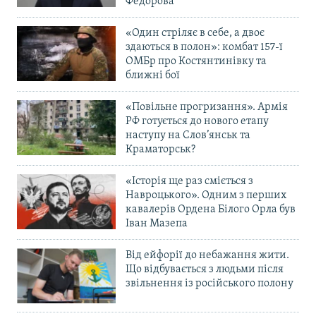
Федорова
«Один стріляє в себе, а двоє
здаються в полон»: комбат 157-ї
ОМБр про Костянтинівку та
ближні бої
«Повільне прогризання». Армія
РФ готується до нового етапу
наступу на Слов’янськ та
Краматорськ?
«Історія ще раз сміється з
Навроцького». Одним з перших
кавалерів Ордена Білого Орла був
Іван Мазепа
Від ейфорії до небажання жити.
Що відбувається з людьми після
звільнення із російського полону