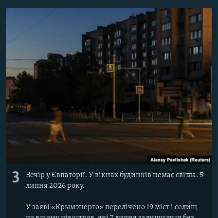
3
Вечір у Євпаторії. У вікнах будинків немає світла. 5
липня 2026 року.
У заяві «Крымэнерго» перелічено 19 міст і селищ
по всьому півостров, які 7 липня залишилися без