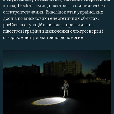
МУЛЬТИМЕДІА
криза, 19 міст і селищ півострова залишилися без
електропостачання. Внаслідок атак українських
ФОТО
дронів по військових і енергетичних об'єктах,
СПЕЦПРОЄКТИ
російська окупаційна влада запровадила на
півострові графіки відключення електроенергії і
ПОДКАСТИ
створює «центри екстреної допомоги»
КРИМ РЕАЛІЇ
РУС
УКР
КТАТ
ДОЛУЧАЙСЯ!