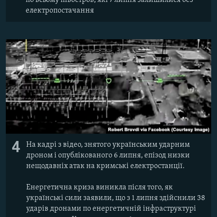
електропостачання
4
На кадрі з відео, знятого українським ударним
дроном і опублікованого 6 липня, епізод низки
нещодавніх атак на кримські електростанції.
Енергетична криза виникла після того, як
українські сили заявили, що з 1 липня здійснили 38
ударів дронами по енергетичній інфраструктурі