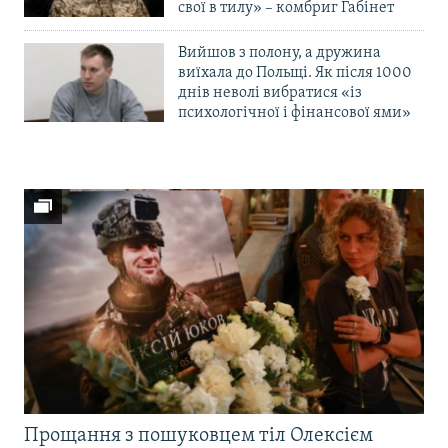
свої в тилу» – комбриг Габінет
Вийшов з полону, а дружина
виїхала до Польщі. Як після 1000
днів неволі вибратися «із
психологічної і фінансової ями»
Прощання з пошуковцем тіл Олексієм