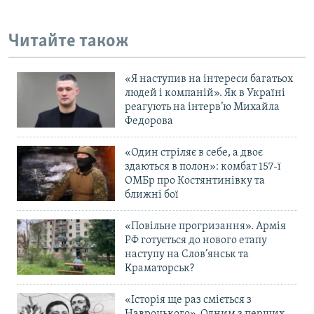
Читайте також
«Я наступив на інтереси багатьох
людей і компаній». Як в Україні
реагують на інтерв’ю Михайла
Федорова
«Один стріляє в себе, а двоє
здаються в полон»: комбат 157-ї
ОМБр про Костянтинівку та
ближні бої
«Повільне прогризання». Армія
РФ готується до нового етапу
наступу на Слов’янськ та
Краматорськ?
«Історія ще раз сміється з
Навроцького». Одним з перших