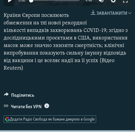
0:00
4:48
МУЛЬТИМЕДІА
240p
ЗАВАНТАЖИТИ
Країни Європи посилюють
ФОТО
360p
обмеження на тлі нової рекордної
СПЕЦПРОЄКТИ
кількості випадків захворювань COVID-19; згідно з
480p
Auto
240p
360p
480p
ПОДКАСТИ
дослідницькими проєктами в США, використання
720p
масок може значно знизити смертність; клінічні
720p
1080p
1080p
випробування показують сильну імунну відповідь
КРИМ РЕАЛІЇ
від вакцини і це вселяє надії на її успіх (Відео
РУС
Reuters)
УКР
КТАТ
Поділитись
ДОЛУЧАЙСЯ!
Читати без VPN
Додати Радіо Свобода як бажане джерело в Google