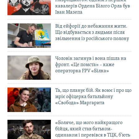
кавалерів Ордена Білого Орла був
Іван Мазепа
Від ейфорії до небажання жити.
Що відбувається з людьми після
звільнення із російського полону
Чоловік загинув і вона пішла на
фронт. «Це помста» – каже
операторка FPV «Білка»
Та, що планує бій. Як воює і про що
мріє офіцерка батальйону
«Свобода» Маргарита
«Боляче, що мого найкращого
бійця, який став батьком-
одинаком і перевівся в ТЦК, б’ють