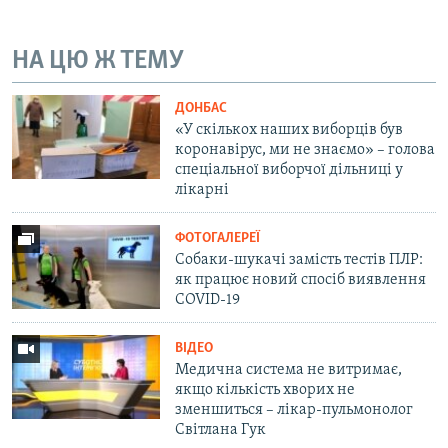
Усі сайти RFE/RL
НА ЦЮ Ж ТЕМУ
ДОНБАС
«У скількох наших виборців був
коронавірус, ми не знаємо» – голова
спеціальної виборчої дільниці у
лікарні
ФОТОГАЛЕРЕЇ
Собаки-шукачі замість тестів ПЛР:
як працює новий спосіб виявлення
COVID-19
ВІДЕО
Медична система не витримає,
якщо кількість хворих не
зменшиться – лікар-пульмонолог
Світлана Гук