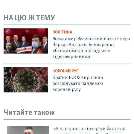
Усі сайти RFE/RL
НА ЦЮ Ж ТЕМУ
ПОЛІТИКА
Володимир Зеленський назвав мера
Черкас Анатолія Бондаренка
«бандитом», а той відповів
відеозверненням
КОРОНАВІРУС
Країни ВООЗ вирішили
розслідувати пандемію
коронавірусу
Читайте також
«Я наступив на інтереси багатьох