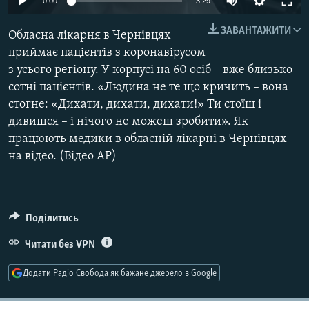
0:00
3:29
МУЛЬТИМЕДІА
270p
ЗАВАНТАЖИТИ
Обласна лікарня в Чернівцях
ФОТО
360p
приймає пацієнтів з коронавірусом
СПЕЦПРОЄКТИ
з усього регіону. У корпусі на 60 осіб – вже близько
480p
Auto
270p
360p
480p
ПОДКАСТИ
сотні пацієнтів. «Людина не те що кричить – вона
1080p
стогне: «Дихати, дихати, дихати!» Ти стоїш і
1080p
дивишся – і нічого не можеш зробити». Як
КРИМ РЕАЛІЇ
працюють медики в обласній лікарні в Чернівцях –
РУС
на відео. (Відео АР)
УКР
КТАТ
Поділитись
ДОЛУЧАЙСЯ!
Читати без VPN
Додати Радіо Свобода як бажане джерело в Google