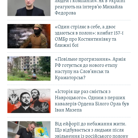
людей і компаній». Як в Україні
реагують на інтерв’ю Михайла
Федорова
«Один стріляє в себе, а двоє
здаються в полон»: комбат 157-ї
ОМБр про Костянтинівку та
ближні бої
«Повільне прогризання». Армія
РФ готується до нового етапу
наступу на Слов’янськ та
Краматорськ?
«Історія ще раз сміється з
Навроцького». Одним з перших
кавалерів Ордена Білого Орла був
Іван Мазепа
Від ейфорії до небажання жити.
Що відбувається з людьми після
звільнення із російського полону