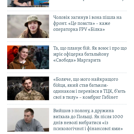
Чоловік загинув і вона пішла на
фронт. «Це помста» – каже
операторка FPV «Білка»
Та, що планує бій. Як воює і про що
мріє офіцерка батальйону
«Свобода» Маргарита
«Боляче, що мого найкращого
бійця, який став батьком-
одинаком і перевівся в ТЦК, б’ють
свої в тилу» – комбриг Габінет
Вийшов з полону, а дружина
виїхала до Польщі. Як після 1000
днів неволі вибратися «із
психологічної і фінансової ями»