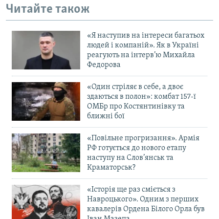
Читайте також
«Я наступив на інтереси багатьох
людей і компаній». Як в Україні
реагують на інтерв’ю Михайла
Федорова
«Один стріляє в себе, а двоє
здаються в полон»: комбат 157-ї
ОМБр про Костянтинівку та
ближні бої
«Повільне прогризання». Армія
РФ готується до нового етапу
наступу на Слов’янськ та
Краматорськ?
«Історія ще раз сміється з
Навроцького». Одним з перших
кавалерів Ордена Білого Орла був
Іван Мазепа