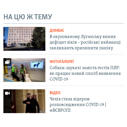
Усі сайти RFE/RL
НА ЦЮ Ж ТЕМУ
ДОНБАС
В окупованому Луганську виник
дефіцит ліків – російські найманці
закликають припинити паніку
ФОТОГАЛЕРЕЇ
Собаки-шукачі замість тестів ПЛР:
як працює новий спосіб виявлення
COVID-19
ВІДЕО
Чехія стала лідером
розповсюдження COVID-19 |
#ВЄВРОПІ