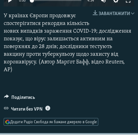
0:00
4:34
МУЛЬТИМЕДІА
240p
ЗАВАНТАЖИТИ
У країнах Європи продовжує
ФОТО
360p
спостерігатися рекордна кількість
СПЕЦПРОЄКТИ
нових випадків зараження COVID-19; дослідження
480p
Auto
240p
360p
480p
ПОДКАСТИ
показує, що вірус залишається активним на
720p
поверхнях до 28 днів; дослідники тестують
720p
1080p
1080p
вакцину проти туберкульозу щодо захисту від
КРИМ РЕАЛІЇ
коронавірусу. (Автор Марґот Бафф, відео Reuters,
РУС
AP)
УКР
КТАТ
Поділитись
ДОЛУЧАЙСЯ!
Читати без VPN
Додати Радіо Свобода як бажане джерело в Google