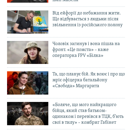
Від ейфорії до небажання жити.
Що відбувається з людьми після
звільнення із російського полону
Чоловік загинув і вона пішла на
фронт. «Це помста» – каже
операторка FPV «Білка»
Та, що планує бій. Як воює і про що
мріє офіцерка батальйону
«Свобода» Маргарита
«Боляче, що мого найкращого
бійця, який став батьком-
одинаком і перевівся в ТЦК, б’ють
свої в тилу» – комбриг Габінет