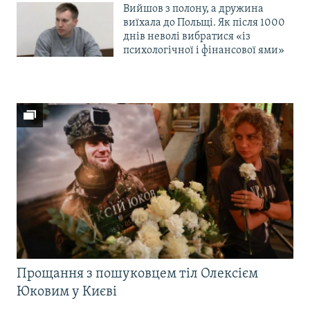
Вийшов з полону, а дружина
виїхала до Польщі. Як після 1000
днів неволі вибратися «із
психологічної і фінансової ями»
Прощання з пошуковцем тіл Олексієм
Юковим у Києві