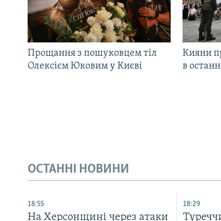
Прощання з пошуковцем тіл
Кияни п
Олексієм Юковим у Києві
в остан
ОСТАННІ НОВИНИ
18:55
18:29
На Херсонщині через атаки
Туречч