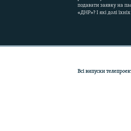
подавати заявку на п
«ДНР»? І які долі їхні
Всі випуски телепрое