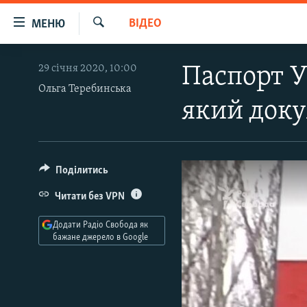
Доступність
ВІДЕО
МЕНЮ
посилання
Шукати
Перейти
РАДІО СВОБОДА – 70 РОКІВ
29 січня 2020, 10:00
Паспорт У
до
ВСЕ ЗА ДОБУ
основного
Ольга Теребинська
який доку
матеріалу
СТАТТІ
Перейти
ВІЙНА
ПОЛІТИКА
до
основної
РОСІЙСЬКА «ФІЛЬТРАЦІЯ»
ЕКОНОМІКА
Поділитись
навігації
ДОНБАС.РЕАЛІЇ
СУСПІЛЬСТВО
Перейти
Читати без VPN
до
КРИМ.РЕАЛІЇ
КУЛЬТУРА
пошуку
Додати Радіо Свобода як
ТИ ЯК?
СПОРТ
бажане джерело в Google
СХЕМИ
УКРАЇНА
КИТАЙ.ВИКЛИКИ
СВІТ