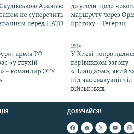
 Саудівською Аравією
до угоди щодо новог
станом не суперечить
маршруту через Ор
в’язанням перед НАТО
протоку – Тегеран
15:54
урні армія РФ
У Києві попрощалися
ає «у глухій
керівником загону
і» – командир ОТУ
«Плацдарм», який з
»
під час евакуації тіл
військових
ЦІЯ
ДОЛУЧАЙСЯ!