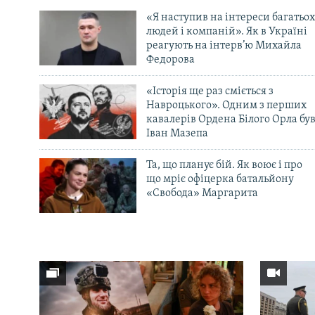
«Я наступив на інтереси багатьох
людей і компаній». Як в Україні
реагують на інтерв’ю Михайла
Федорова
«Історія ще раз сміється з
Навроцького». Одним з перших
кавалерів Ордена Білого Орла бу
Іван Мазепа
Та, що планує бій. Як воює і про
що мріє офіцерка батальйону
«Свобода» Маргарита