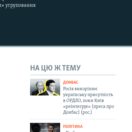
и» угруповання
1080p
404p
НА ЦЮ Ж ТЕМУ
ДОНБАС
Росія викорінює
українську присутність
в ОРДЛО, поки Київ
«реінтегрує» (преса про
Донбас) (рос.)
ПОЛІТИКА