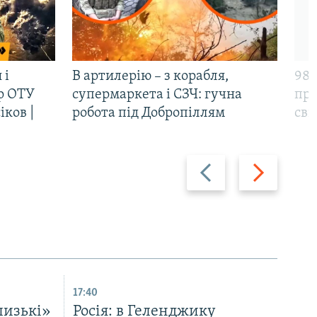
 і
В артилерію – з корабля,
98-
р ОТУ
супермаркета і СЗЧ: гучна
про
іков |
робота під Добропіллям
сві
Назад
Вперед
17:40
лизькі»
Росія: в Геленджику