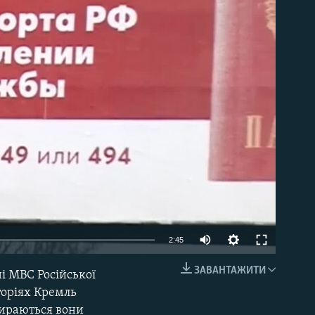
able
Auto
2:45
270p
ЗАВАНТАЖИТИ
і МВС Російської
EMBED
360p
торіях Кремль
збираються вони
404p