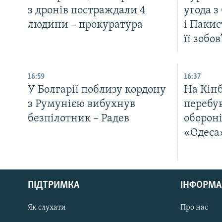
з дронів постраждали 4
угода з
людини – прокуратура
і Паки
її зобо
16:59
16:37
У Болгарії поблизу кордону
На Кінб
з Румунією вибухнув
перебув
безпілотник – Радев
оборон
«Одеса
КРИМ РЕАЛІЇ
РУС
ПІДТРИМКА
ІНФОРМА
УКР
КТАТ
Як слухати
Про нас