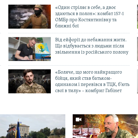
«Один стріляє в себе, а двоє
здаються в полон»: комбат 157-ї
ОМБр про Костянтинівку та
ближні бої
Від ейфорії до небажання жити.
Що відбувається з людьми після
в
звільнення із російського полону
«Боляче, що мого найкращого
бійця, який став батьком-
одинаком і перевівся в ТЦК, б’ють
свої в тилу» – комбриг Габінет