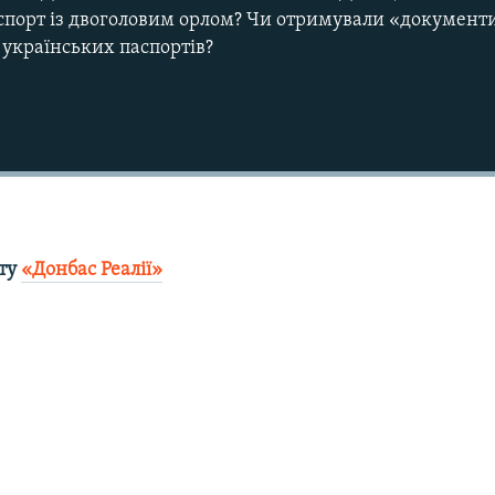
аспорт із двоголовим орлом? Чи отримували «документ
х українських паспортів?
Auto
270p
360p
1080p
кту
«Донбас Реалії»