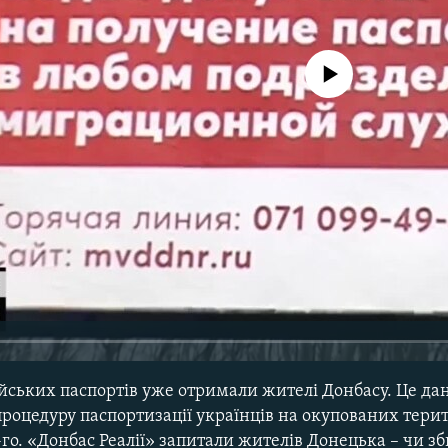
No media source currently avail
йських паспортів уже отримали жителі Донбасу. Це дан
процедуру паспортизації українців на окупованих тери
9-го. «Донбас Реалії» запитали жителів Донецька – чи 