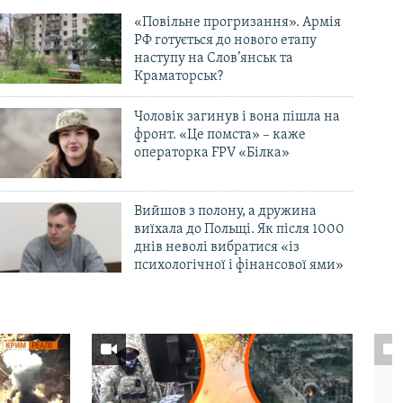
«Повільне прогризання». Армія
РФ готується до нового етапу
наступу на Слов’янськ та
Краматорськ?
Чоловік загинув і вона пішла на
фронт. «Це помста» – каже
операторка FPV «Білка»
Вийшов з полону, а дружина
виїхала до Польщі. Як після 1000
днів неволі вибратися «із
психологічної і фінансової ями»