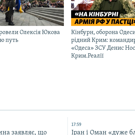
ровели Олексія Юкова
Кінбурн, оборона Одеси
ню путь
рідний Крим: команди
«Одеса» ЗСУ Денис Нос
Крим.Реалії
17:59
ина заявляє, що
Іран і Оман «дуже б