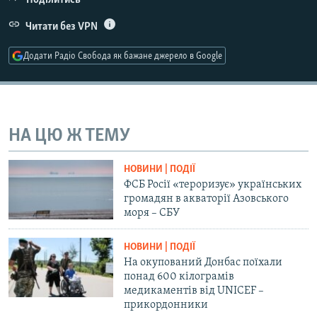
Поділитись
Усі сайти RFE/RL
Читати без VPN
Додати Радіо Свобода як бажане джерело в Google
НА ЦЮ Ж ТЕМУ
НОВИНИ | ПОДІЇ
ФСБ Росії «тероризує» українських
громадян в акваторії Азовського
моря – СБУ
НОВИНИ | ПОДІЇ
На окупований Донбас поїхали
понад 600 кілограмів
медикаментів від UNICEF –
прикордонники