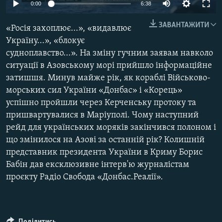
0:00
6:38
МУЛЬТИМЕДІА
ЗАВАНТАЖИТИ
ФОТО
«Росія захоплює...», «видавлює
Україну...», «блокує
СПЕЦПРОЄКТИ
судноплавство...». На зміну гучним заявам навколо
ПОДКАСТИ
ситуації в Азовському морі прийшло інформаційне
затишшя. Минув майже рік, як кораблі Військово-
КРИМ РЕАЛІЇ
морських сил України «Донбас» і «Корець»
РУС
успішно пройшли через Керченську протоку та
пришвартувалися в Маріуполі. Чому наступний
УКР
рейд для українських моряків закінчився полоном і
КТАТ
що змінилося на Азові за останній рік? Колишній
представник президента України в Криму Борис
Бабін дав ексклюзивне інтерв'ю журналістам
ДОЛУЧАЙСЯ!
проєкту Радіо Свобода «Донбас.Реалії».