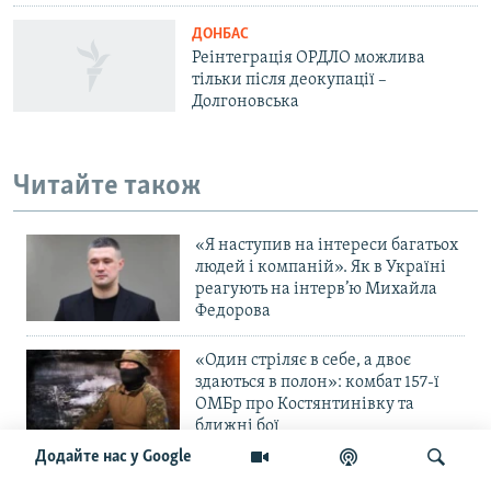
ДОНБАС
Реінтеграція ОРДЛО можлива
тільки після деокупації –
Долгоновська
Читайте також
«Я наступив на інтереси багатьох
людей і компаній». Як в Україні
реагують на інтерв’ю Михайла
Федорова
«Один стріляє в себе, а двоє
здаються в полон»: комбат 157-ї
ОМБр про Костянтинівку та
ближні бої
Додайте нас у Google
«Повільне прогризання». Армія