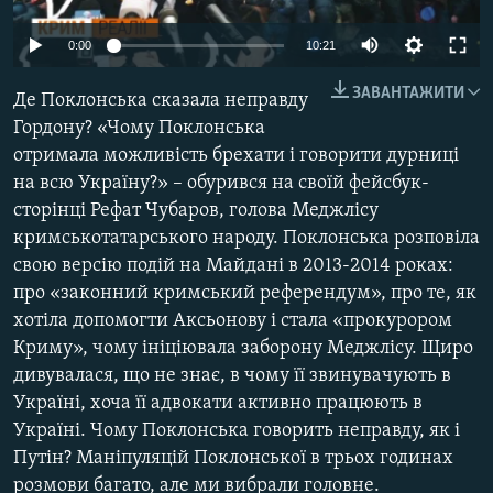
МУЛЬТИМЕДІА
Auto
0:00
10:21
ФОТО
270p
ЗАВАНТАЖИТИ
СПЕЦПРОЄКТИ
Де Поклонська сказала неправду
360p
Гордону? «Чому Поклонська
ПОДКАСТИ
отримала можливість брехати і говорити дурниці
480p
Auto
270p
360p
480p
на всю Україну?» – обурився на своїй фейсбук-
1080p
КРИМ РЕАЛІЇ
сторінці Рефат Чубаров, голова Меджлісу
1080p
РУС
кримськотатарського народу. Поклонська розповіла
свою версію подій на Майдані в 2013-2014 роках:
УКР
про «законний кримський референдум», про те, як
КТАТ
хотіла допомогти Аксьонову і стала «прокурором
Криму», чому ініціювала заборону Меджлісу. Щиро
ДОЛУЧАЙСЯ!
дивувалася, що не знає, в чому її звинувачують в
Україні, хоча її адвокати активно працюють в
Україні. Чому Поклонська говорить неправду, як і
Путін? Маніпуляцій Поклонської в трьох годинах
розмови багато, але ми вибрали головне.