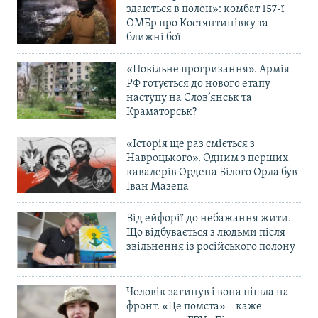
здаються в полон»: комбат 157-ї
ОМБр про Костянтинівку та
ближні бої
«Повільне прогризання». Армія
РФ готується до нового етапу
наступу на Слов’янськ та
Краматорськ?
«Історія ще раз сміється з
Навроцького». Одним з перших
кавалерів Ордена Білого Орла був
Іван Мазепа
Від ейфорії до небажання жити.
Що відбувається з людьми після
звільнення із російського полону
Чоловік загинув і вона пішла на
фронт. «Це помста» – каже