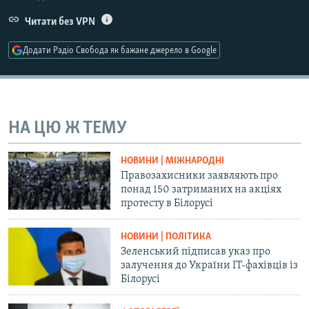
Усі сайти RFE/RL
Читати без VPN
Додати Радіо Свобода як бажане джерело в Google
НА ЦЮ Ж ТЕМУ
НОВИНИ | МІЖНАРОДНІ
Правозахисники заявляють про
понад 150 затриманих на акціях
протесту в Білорусі
НОВИНИ | ПОЛІТИКА
Зеленський підписав указ про
залучення до України IT-фахівців із
Білорусі