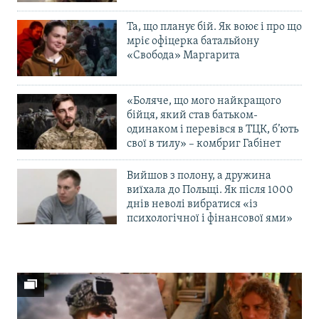
Та, що планує бій. Як воює і про що
мріє офіцерка батальйону
«Свобода» Маргарита
«Боляче, що мого найкращого
бійця, який став батьком-
одинаком і перевівся в ТЦК, б’ють
свої в тилу» – комбриг Габінет
Вийшов з полону, а дружина
виїхала до Польщі. Як після 1000
днів неволі вибратися «із
психологічної і фінансової ями»