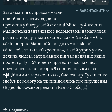
0:00
1:35
МУЛЬТИМЕДІА
240p
ЗАВАНТАЖИТИ
Затримання супроводжували
ФОТО
360p
новий день антиурядових
СПЕЦПРОЄКТИ
протестів у білоруській столиці Мінську 4 жовтня.
480p
Auto
240p
360p
480p
ПОДКАСТИ
Міліцейські вантажівки з водометами намагалися
720p
розігнати ходу. Люди скандували «Ганьба!» у бік
720p
1080p
1080p
міліціонерів. Марш дійшов до сумнозвісної
КРИМ РЕАЛІЇ
мінської в’язниці «Окрестіно», в якій утримують
РУС
деяких людей, затриманих під час недавніх акцій
УКР
протесту. Це – 57-й день протестів поспіль після
президентських виборів 9 серпня, на яких, за
КТАТ
офіційними твердженнями, Олександр Лукашенко
здобув перемогу на тлі повідомлень про порушення.
ДОЛУЧАЙСЯ!
(Відео Білоруської редакції Радіо Свобода)
Поділитись