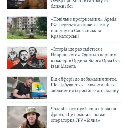
ОМБр про Костянтинівку та
ближні бої
«Повільне прогризання». Армія
РФ готується до нового етапу
наступу на Слов’янськ та
Краматорськ?
«Історія ще раз сміється з
Навроцького». Одним з перших
кавалерів Ордена Білого Орла був
Іван Мазепа
Від ейфорії до небажання жити.
Що відбувається з людьми після
звільнення із російського полону
Чоловік загинув і вона пішла на
фронт. «Це помста» – каже
операторка FPV «Білка»