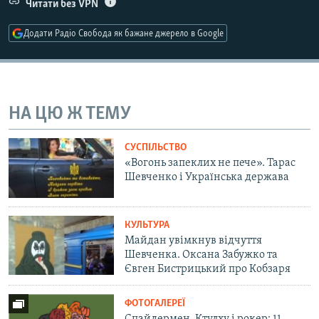
Читати без VPN
Усі сайти RFE/RL
Додати Радіо Свобода як бажане джерело в Google
НА ЦЮ Ж ТЕМУ
СУСПІЛЬСТВО
«Вогонь запеклих не пече». Тарас
Шевченко і Українська держава
КУЛЬТУРА
Майдан увімкнув відчуття
Шевченка. Оксана Забужко та
Євген Бистрицький про Кобзаря
ФОТОГАЛЕРЕЇ
Спайдермен, Ктулху і рокер: 11