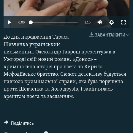
МУЛЬТИМЕДІА
ФОТО
0:00
1:15
СПЕЦПРОЄКТИ
ЗАВАНТАЖИТИ
До дня народження Тараса
ПОДКАСТИ
Шевченка український
письменник Олександр Гаврош презентував в
КРИМ РЕАЛІЇ
Ужгороді свій новий роман. «Донос» –
РУС
кримінальна історія про поета та Кирило-
УКР
Мефодіївське братство. Сюжет детективу будується
навколо кримінальної справи, яка була порушена
КТАТ
проти Шевченка та його друзів, і закінчилась
арештом поета та засланням.
ДОЛУЧАЙСЯ!
Поділитись