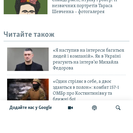
незвичних портретів Тараса
Шевченка – фотогалерея
Читайте також
«Я наступив на інтереси багатьох
людей і компаній». Як в Україні
реагують на інтерв’ю Михайла
Федорова
«Один стріляє в себе, а двоє
здаються в полон»: комбат 157-ї
ОМБр про Костянтинівку та
ближні бої
Додайте нас у Google
«Повільне прогризання». Армія
РФ готується до нового етапу
наступу на Слов’янськ та
Краматорськ?