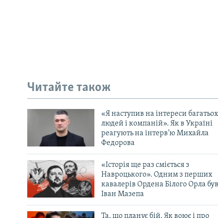
Читайте також
«Я наступив на інтереси багатьох
людей і компаній». Як в Україні
реагують на інтерв’ю Михайла
Федорова
«Історія ще раз сміється з
Навроцького». Одним з перших
кавалерів Ордена Білого Орла бу
Іван Мазепа
Та, що планує бій. Як воює і про