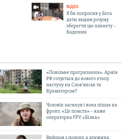
ВІДЕО
Я би попросив у Бога
дати людям розуму
зберегти цю планету –
Каденюк
«Повільне прогризання». Армія
РФ готується до нового етапу
наступу на Слов’янськ та
Краматорськ?
Чоловік загинув і вона пішла на
фронт. «Це помста» – каже
операторка FPV «Білка»
Вийшов з полону, а дружина