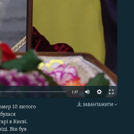
able
1:47
ЗАВАНТАЖИТИ
омер 10 лютого
EMBED
дбулася
рі в Києві.
ці. Він був