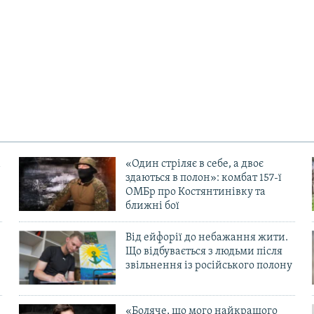
«Один стріляє в себе, а двоє
здаються в полон»: комбат 157-ї
ОМБр про Костянтинівку та
ближні бої
Від ейфорії до небажання жити.
Що відбувається з людьми після
в
звільнення із російського полону
«Боляче, що мого найкращого