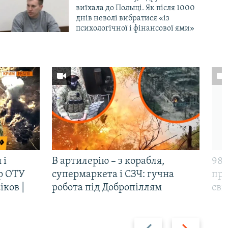
виїхала до Польщі. Як після 1000
днів неволі вибратися «із
психологічної і фінансової ями»
 і
В артилерію – з корабля,
98-
р ОТУ
супермаркета і СЗЧ: гучна
про
іков |
робота під Добропіллям
сві
Назад
Вперед