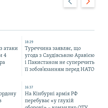
18:29
з атаки
Туреччина заявляє, що
и 4
угода з Саудівською Аравією
ра
і Пакистаном не суперечить
її зобов’язанням перед НАТО
16:37
кордону
На Кінбурні армія РФ
в
перебуває «у глухій
обороні» – командир ОТУ