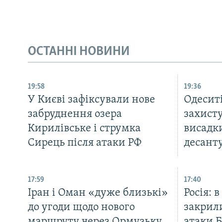
ОСТАННІ НОВИНИ
19:58
19:36
У Києві зафіксували нове
Одеситі
забруднення озера
захисту
Кирилівське і струмка
висадки
Сирець після атаки РФ
десант
17:59
17:40
Іран і Оман «дуже близькі»
Росія: 
до угоди щодо нового
закрили
маршруту через Ормузьку
атаки 