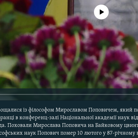
No media source currently avail
прощалися із філософом Мирославом Поповичем, який п
Вранці в конференц-залі Національної академії наук ві
а. Поховали Мирослава Поповича на Байковому цвинта
софських наук Попович помер 10 лютого у 87-річному ві