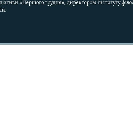
іціативи «Першого грудня», директором Інституту філос
ни.