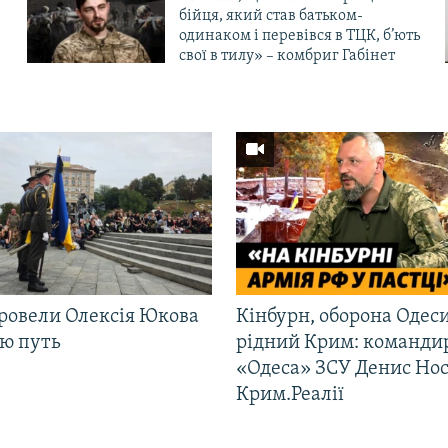
бійця, який став батьком-
одинаком і перевівся в ТЦК, б’ють
свої в тилу» – комбриг Габінет
ровели Олексія Юкова
Кінбурн, оборона Одеси
ню путь
рідний Крим: команди
«Одеса» ЗСУ Денис Нос
Крим.Реалії