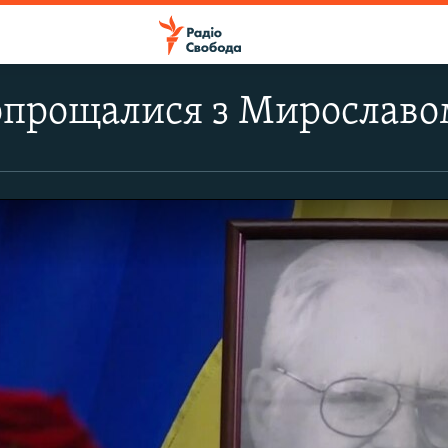
опрощалися з Мирославо