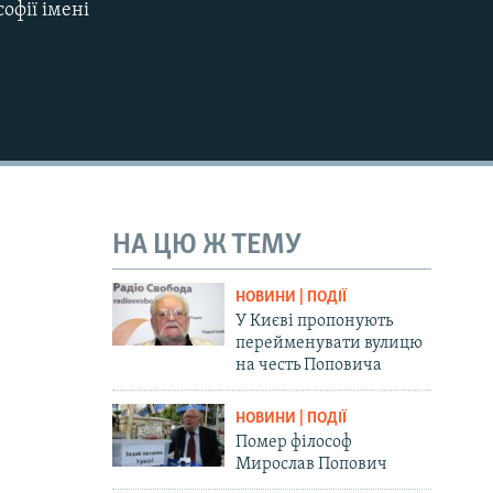
офії імені
НА ЦЮ Ж ТЕМУ
НОВИНИ | ПОДІЇ
У Києві пропонують
перейменувати вулицю
на честь Поповича
НОВИНИ | ПОДІЇ
Помер філософ
Мирослав Попович