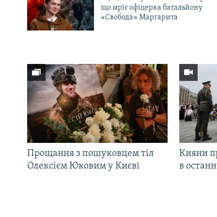
що мріє офіцерка батальйону
«Свобода» Маргарита
Прощання з пошуковцем тіл
Кияни п
Олексієм Юковим у Києві
в остан