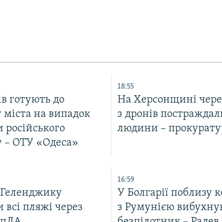
18:55
в готують до
На Херсонщині чере
 міста на випадок
з дронів постраждал
 російського
людини – прокурату
у – ОТУ «Одеса»
16:59
в Геленджику
У Болгарії поблизу 
 всі пляжі через
з Румунією вибухну
БпЛА
безпілотник – Радев