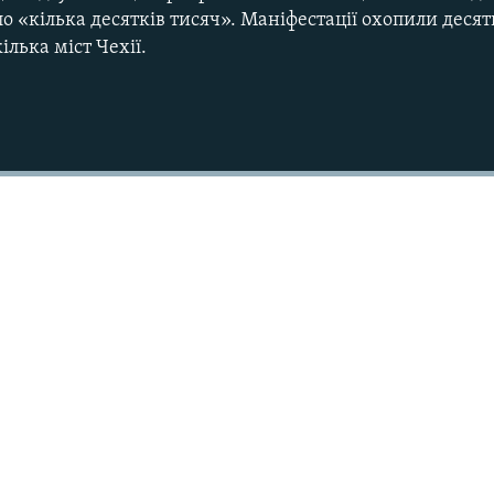
ло «кілька десятків тисяч». Маніфестації охопили десят
ілька міст Чехії.