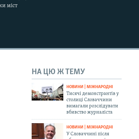
ки міст
НА ЦЮ Ж ТЕМУ
НОВИНИ | МІЖНАРОДНІ
Тисячі демонстрантів у
столиці Словаччини
вимагали розслідувати
вбивство журналіста
НОВИНИ | МІЖНАРОДНІ
У Словаччині після