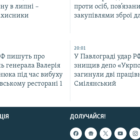
ну в липні –
проти осіб, пов’язани
ахисники
закупівлями зброї д
20:01
РФ пишуть про
У Павлограді удар Р
ь генерала Валерія
знищив депо «Укрп
нюка під час вибуху
загинули дві праців
вському ресторані 1
Смілянський
ЦІЯ
ДОЛУЧАЙСЯ!