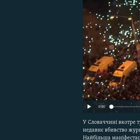
МУЛЬТИМЕДІА
ФОТО
СПЕЦПРОЄКТИ
ПОДКАСТИ
0:00
У Словаччині вкотре т
недавнє вбивство журн
Найбільша маніфестаці