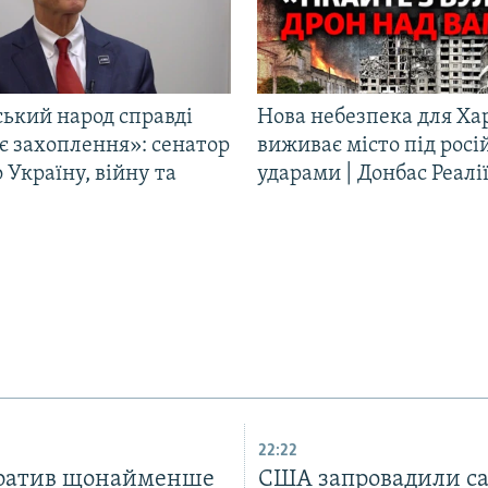
ський народ справді
Нова небезпека для Ха
є захоплення»: сенатор
виживає місто під рос
Україну, війну та
ударами | Донбас Реалі
22:22
тратив щонайменше
США запровадили са