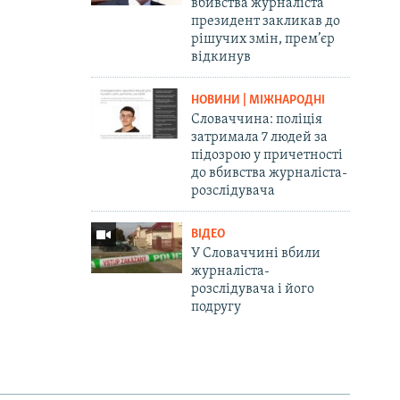
вбивства журналіста
президент закликав до
рішучих змін, прем’єр
відкинув
НОВИНИ | МІЖНАРОДНІ
Словаччина: поліція
затримала 7 людей за
підозрою у причетності
до вбивства журналіста-
розслідувача
ВІДЕО
У Словаччині вбили
журналіста-
розслідувача і його
подругу