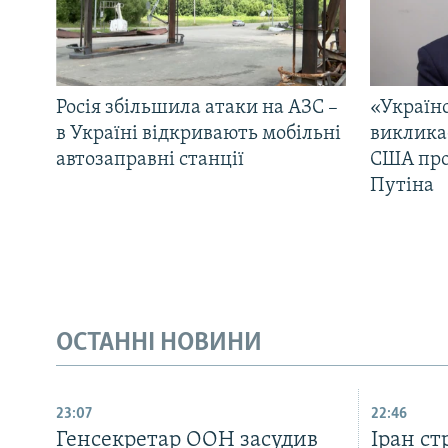
Росія збільшила атаки на АЗС –
«Україн
в Україні відкривають мобільні
виклика
автозаправні станції
США про 
Путіна
ОСТАННІ НОВИНИ
23:07
22:46
Генсекретар ООН засудив
Іран с