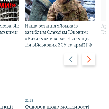
ркова. Як
Наша остання зйомка із
Арм
ійськими
загиблим Олексієм Юковим:
Киї
ї
«Ризикуючи всім». Евакуація
тіл військових ЗСУ та армії РФ
Назад
Вперед
21:52
нкції
Федоров щодо можливості