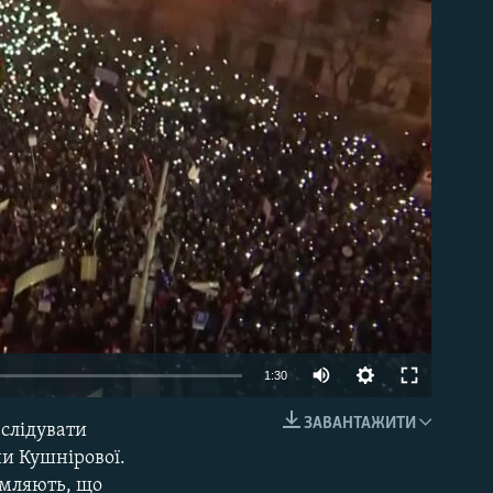
able
1:30
ЗАВАНТАЖИТИ
зслідувати
EMBED
ни Кушнірової.
омляють, що