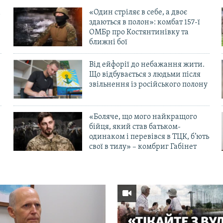
«Один стріляє в себе, а двоє
здаються в полон»: комбат 157-ї
ОМБр про Костянтинівку та
ближні бої
Від ейфорії до небажання жити.
Що відбувається з людьми після
в
звільнення із російського полону
«Боляче, що мого найкращого
бійця, який став батьком-
одинаком і перевівся в ТЦК, б’ють
свої в тилу» – комбриг Габінет