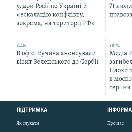
удари Росії по Україні й
71 люди
«ескалацію конфлікту,
правоз
зокрема, на території РФ»
21:16
20:41
В офісі Вучича анонсували
Медіа 
візит Зеленського до Сербії
загибел
Плохот
в моско
серпня
КРИМ РЕАЛІЇ
РУС
ПІДТРИМКА
ІНФОРМА
УКР
КТАТ
Як слухати
Про нас