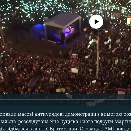
No media source currently avail
ривали масові антиурядові демонстрації з вимогою ро
аліста-розслідувача Яна Куціяка і його подруги Марті
я відбулася в центрі Братислави. Словацькі ЗМІ повід