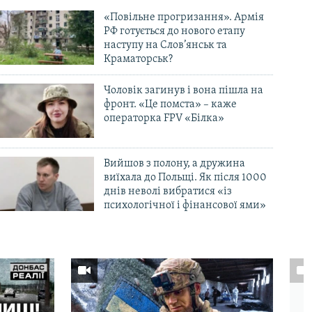
«Повільне прогризання». Армія
РФ готується до нового етапу
наступу на Слов’янськ та
Краматорськ?
Чоловік загинув і вона пішла на
фронт. «Це помста» – каже
операторка FPV «Білка»
Вийшов з полону, а дружина
виїхала до Польщі. Як після 1000
днів неволі вибратися «із
психологічної і фінансової ями»