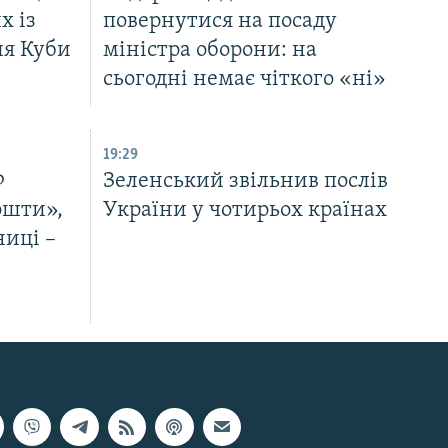
х із
повернутися на посаду
ля Куби
міністра оборони: на
сьогодні немає чіткого «ні»
19:29
Ф
Зеленський звільнив послів
ошти»,
України у чотирьох країнах
ниці –