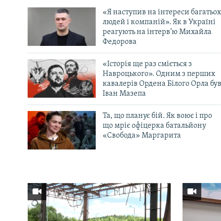
«Я наступив на інтереси багатьох
людей і компаній». Як в Україні
реагують на інтерв’ю Михайла
Федорова
«Історія ще раз сміється з
Навроцького». Одним з перших
кавалерів Ордена Білого Орла бу
Іван Мазепа
Та, що планує бій. Як воює і про
що мріє офіцерка батальйону
«Свобода» Маргарита