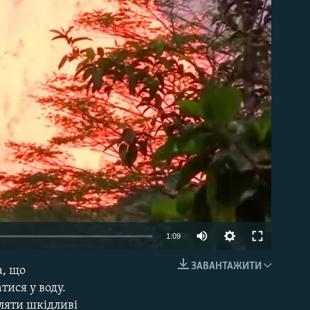
able
1:09
ЗАВАНТАЖИТИ
а, що
EMBED
тися у воду.
ляти шкідливі