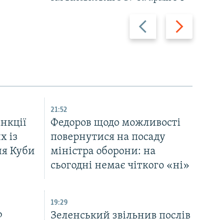
Назад
Вперед
21:52
нкції
Федоров щодо можливості
х із
повернутися на посаду
ля Куби
міністра оборони: на
сьогодні немає чіткого «ні»
19:29
Ф
Зеленський звільнив послів