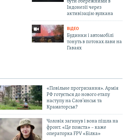
бути обережними в
Індонезії через
активізацію вулкана
ВІДЕО
Будинки і автомобілі
тонуть в потоках лави на
Гаваях
«Повільне прогризання». Армія
РФ готується до нового етапу
наступу на Слов’янськ та
Краматорськ?
Чоловік загинув і вона пішла на
фронт. «Це помста» – каже
операторка FPV «Білка»