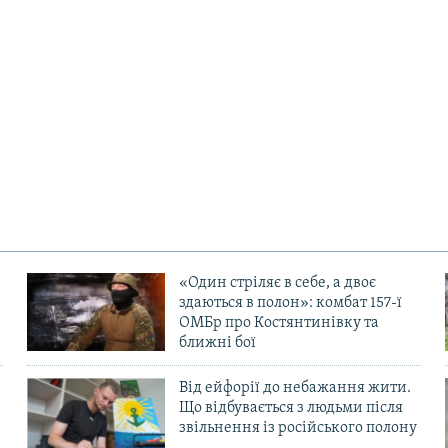
«Один стріляє в себе, а двоє
здаються в полон»: комбат 157-ї
ОМБр про Костянтинівку та
ближні бої
Від ейфорії до небажання жити.
Що відбувається з людьми після
в
звільнення із російського полону