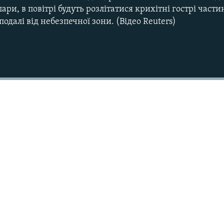
пари, в повітрі будуть розлітатися крихітні гострі час
одалі від небезпечної зони. (Відео Reuters)