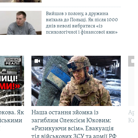
Вийшов з полону, а дружина
виїхала до Польщі. Як після 1000
днів неволі вибратися «із
психологічної і фінансової ями»
ркова. Як
Наша остання зйомка із
Арм
ійськими
загиблим Олексієм Юковим:
Киї
ї
«Ризикуючи всім». Евакуація
тіл військових ЗСУ та армії РФ