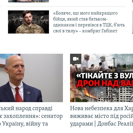
«Боляче, що мого найкращого
бійця, який став батьком-
одинаком і перевівся в ТЦК, б’ють
свої в тилу» – комбриг Габінет
ський народ справді
Нова небезпека для Ха
є захоплення»: сенатор
виживає місто під рос
Україну, війну та
ударами | Донбас Реалі