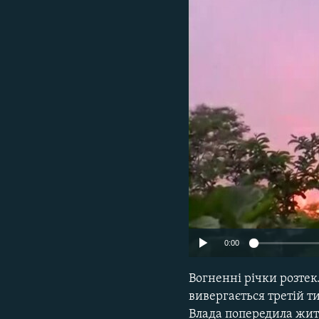
МУЛЬТИМЕДІА
ФОТО
СПЕЦПРОЄКТИ
ПОДКАСТИ
0:00
Вогненні річки розтек
вивергається третій т
Влада попередила жит