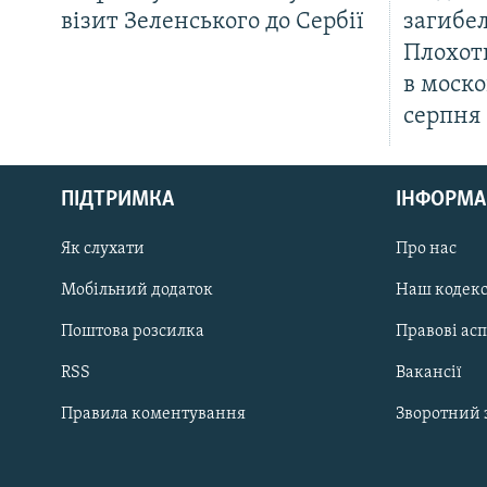
візит Зеленського до Сербії
загибел
Плохот
в моско
серпня
КРИМ РЕАЛІЇ
РУС
ПІДТРИМКА
ІНФОРМА
УКР
КТАТ
Як слухати
Про нас
Мобільний додаток
Наш кодек
ДОЛУЧАЙСЯ!
Поштова розсилка
Правові ас
RSS
Вакансії
Правила коментування
Зворотний 
Усі сайти RFE/RL