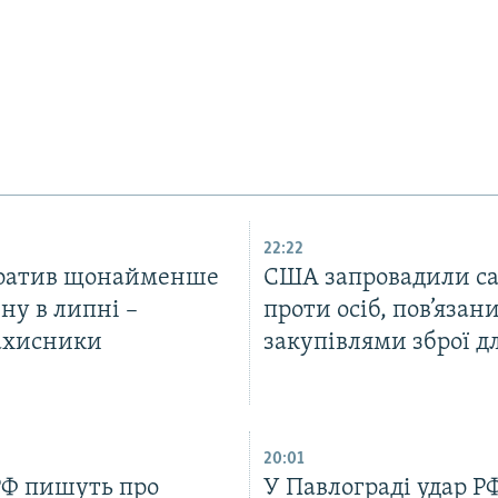
22:22
тратив щонайменше
США запровадили са
ну в липні –
проти осіб, пов’язани
ахисники
закупівлями зброї д
20:01
РФ пишуть про
У Павлограді удар Р