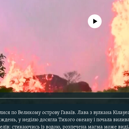
No media source currently avail
лися по Великому острову Гаваїв. Лава з вулкана Кілауе
иждень, у неділю досягла Тихого океану і почала вилива
елів: стикаючись із водою, розпечена магма може виді