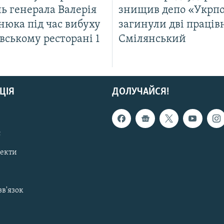
ь генерала Валерія
знищив депо «Укрп
нюка під час вибуху
загинули дві праців
вському ресторані 1
Смілянський
ЦІЯ
ДОЛУЧАЙСЯ!
с
пекти
зв'язок