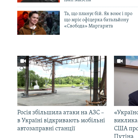
Іван Мазепа
Та, що планує бій. Як воює і про
що мріє офіцерка батальйону
«Свобода» Маргарита
Росія збільшила атаки на АЗС –
«Україн
в Україні відкривають мобільні
виклика
автозаправні станції
США про 
Путіна