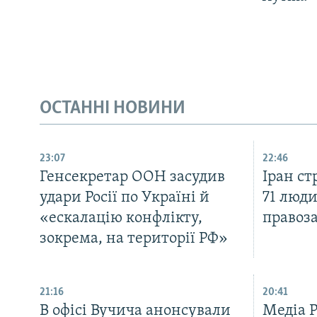
ОСТАННІ НОВИНИ
23:07
22:46
Генсекретар ООН засудив
Іран с
удари Росії по Україні й
71 люди
«ескалацію конфлікту,
правоз
зокрема, на території РФ»
21:16
20:41
В офісі Вучича анонсували
Медіа 