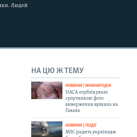
тинки. Людей
НА ЦЮ Ж ТЕМУ
НОВИНИ | МІЖНАРОДНІ
НАСА опублікувало
супутникові фото
виверження вулкана на
Гаваях
НОВИНИ | ПОДІЇ
МЗС радить українцям