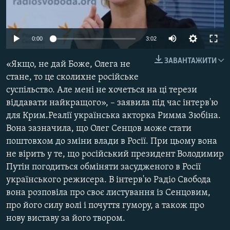
МУЛЬТИМЕДІА
ФОТО
0:00
3:02
СПЕЦПРОЄКТИ
ЗАВАНТАЖИТИ
«Якщо, не дай Боже, Олега не
ПОДКАСТИ
стане, то це сколихне російське
суспільство. Але мені не хочеться на ці терези
КРИМ РЕАЛІЇ
віддавати найкращого», – заявила під час інтерв'ю
РУС
для Крим.Реалії українська акторка Римма Зюбіна.
УКР
Вона зазначила, що Олег Сенцов може стати
поштовхом до зміни влади в Росії. При цьому вона
КТАТ
не вірить у те, що російський президент Володимир
Путін погодиться обміняти засудженого в Росії
ДОЛУЧАЙСЯ!
українського режисера. В інтерв'ю Радіо Свобода
вона розповіла про своє листування із Сенцовим,
про його силу волі і почуття гумору, а також про
нову виставу за його твором.