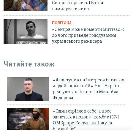
Сенцова просить Путіна
помилувати сина
ПОЛІТИКА
«Сенцов може померти миттєво»:
до чого призведе голодування
українського режисера
Читайте також
«Я наступив на інтереси багатьох
людей і компаній». Як в Україні
реагують на інтерв’ю Михайла
Федорова
«Один стріляє в себе, а двоє
здаються в полон»: комбат 157-ї
ОМБр про Костянтинівку та
ближні бої