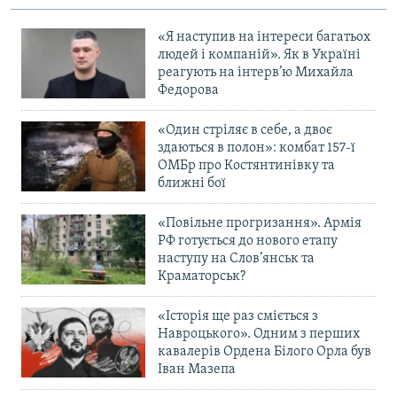
«Я наступив на інтереси багатьох
людей і компаній». Як в Україні
реагують на інтерв’ю Михайла
Федорова
«Один стріляє в себе, а двоє
здаються в полон»: комбат 157-ї
ОМБр про Костянтинівку та
ближні бої
«Повільне прогризання». Армія
РФ готується до нового етапу
наступу на Слов’янськ та
Краматорськ?
«Історія ще раз сміється з
Навроцького». Одним з перших
кавалерів Ордена Білого Орла був
Іван Мазепа