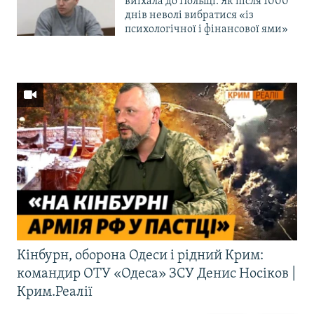
виїхала до Польщі. Як після 1000
днів неволі вибратися «із
психологічної і фінансової ями»
Кінбурн, оборона Одеси і рідний Крим:
командир ОТУ «Одеса» ЗСУ Денис Носіков |
Крим.Реалії