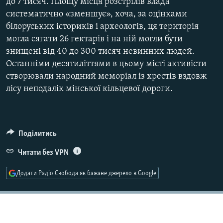
до 7 тисяч. Площу місця розстрілів влада
Усі сайти RFE/RL
систематично «зменшує», хоча, за оцінками
білоруських істориків і археологів, ця територія
могла сягати 26 гектарів і на ній могли бути
знищені від 40 до 300 тисяч невинних людей.
Останніми десятиліттями в цьому місті активісти
створювали народний меморіал із хрестів вздовж
лісу неподалік мінської кільцевої дороги.
Поділитись
Читати без VPN
Додати Радіо Свобода як бажане джерело в Google