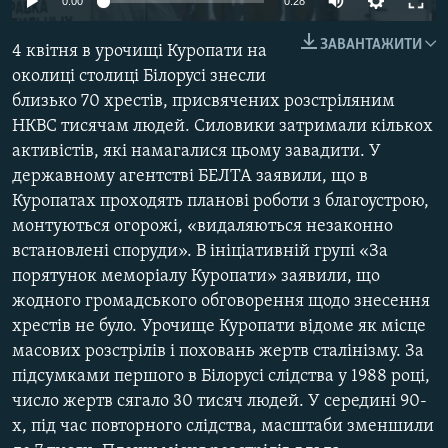
0:00
0:28
МУЛЬТИМЕДІА
ЗАВАНТАЖИТИ
4 квітня в урочищі Куропати на
ФОТО
околиці столиці Білорусі знесли
СПЕЦПРОЄКТИ
близько 70 хрестів, присвячених розстріляним
ПОДКАСТИ
НКВС тисячам людей. Силовики затримали кількох
активістів, які намагалися цьому завадити. У
державному агентстві БЕЛТА заявили, що в
КРИМ РЕАЛІЇ
Куропатах проходять планові роботи з благоустрою,
РУС
монтуються огорожі, «видаляються незаконно
УКР
встановлені споруди». В ініціативній групі «За
порятунок меморіалу Куропати» заявили, що
КТАТ
жодного громадського обговорення щодо знесення
хрестів не було. Урочище Куропати відоме як місце
ДОЛУЧАЙСЯ!
масових розстрілів і поховань жертв сталінізму. За
підсумками першого в Білорусі слідства у 1988 році,
число жертв сягало 30 тисяч людей. У середині 90-
х, під час повторного слідства, масштаби зменшили