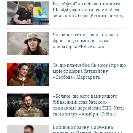
Від ейфорії до небажання жити.
Що відбувається з людьми після
звільнення із російського полону
Чоловік загинув і вона пішла на
фронт. «Це помста» – каже
операторка FPV «Білка»
Та, що планує бій. Як воює і про що
мріє офіцерка батальйону
«Свобода» Маргарита
«Боляче, що мого найкращого
бійця, який став батьком-
одинаком і перевівся в ТЦК, б’ють
свої в тилу» – комбриг Габінет
Вийшов з полону, а дружина