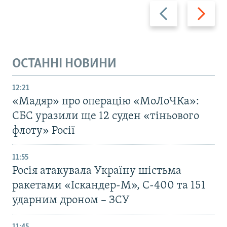
Назад
Вперед
ОСТАННІ НОВИНИ
12:21
«Мадяр» про операцію «МоЛоЧКа»:
СБС уразили ще 12 суден «тіньового
флоту» Росії
11:55
Росія атакувала Україну шістьма
ракетами «Іскандер-М», С-400 та 151
ударним дроном – ЗСУ
11:45