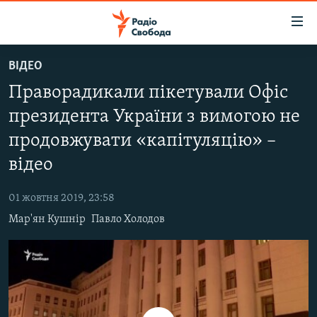
Доступність
посилання
Перейти
ВІДЕО
до
РАДІО СВОБОДА – 70 РОКІВ
Праворадикали пікетували Офіс
основного
ВСЕ ЗА ДОБУ
матеріалу
президента України з вимогою не
СТАТТІ
Перейти
продовжувати «капітуляцію» –
до
ВІЙНА
ПОЛІТИКА
основної
відео
РОСІЙСЬКА «ФІЛЬТРАЦІЯ»
ЕКОНОМІКА
навігації
Перейти
01 жовтня 2019, 23:58
ДОНБАС.РЕАЛІЇ
СУСПІЛЬСТВО
до
Мар'ян Кушнір
Павло Холодов
КРИМ.РЕАЛІЇ
КУЛЬТУРА
пошуку
ТИ ЯК?
СПОРТ
СХЕМИ
УКРАЇНА
КИТАЙ.ВИКЛИКИ
СВІТ