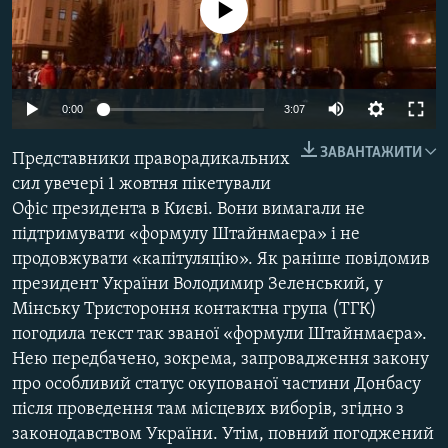
No media source currently available
МУЛЬТИМЕДІА
ФОТО
СПЕЦПРОЄКТИ
0:00
3:07
ПОДКАСТИ
ЗАВАНТАЖИТИ
Представники праворадикальних
КРИМ РЕАЛІЇ
сил увечері 1 жовтня пікетували
РУС
Офіс президента в Києві. Вони вимагали не
підтримувати «формулу Штайнмаєра» і не
УКР
продовжувати «капітуляцію». Як раніше повідомив
КТАТ
президент України Володимир Зеленський, у
Мінську Тристороння контактна група (ТГК)
ДОЛУЧАЙСЯ!
погодила текст так званої «формули Штайнмаєра».
Нею передбачено, зокрема, запровадження закону
про особливий статус окупованої частини Донбасу
після проведення там місцевих виборів, згідно з
законодавством України. Утім, повний погоджений