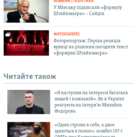
НОВИНИ | ПОЛІТИКА
У Мінську підписали «формулу
Штайнмаєра» – Сайдік
ФОТОГАЛЕРЕЇ
Фоторепортаж: Перша реакція
вулиці на рішення погодити текст
«формули Штайнмаєра»
Читайте також
«Я наступив на інтереси багатьох
людей і компаній». Як в Україні
реагують на інтерв’ю Михайла
Федорова
«Один стріляє в себе, а двоє
здаються в полон»: комбат 157-ї