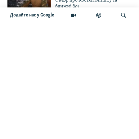
ОМБр про Костянтинівку та
ближні бої
Додайте нас у Google
«Повільне прогризання». Армія
РФ готується до нового етапу
наступу на Слов’янськ та
Краматорськ?
Шукати
«Історія ще раз сміється з
Навроцького». Одним з перших
кавалерів Ордена Білого Орла був
Іван Мазепа
Від ейфорії до небажання жити.
Що відбувається з людьми після
звільнення із російського полону
Чоловік загинув і вона пішла на
фронт. «Це помста» – каже
операторка FPV «Білка»