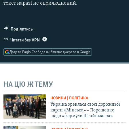
текст наразі не оприлюднений.
Усі сайти RFE/RL
Поділитись
Читати без VPN
Додати Радіо Свобода як бажане джерело в Google
НА ЦЮ Ж ТЕМУ
НОВИНИ | ПОЛІТИКА
Україна зреклася своєї дорожньої
карти «Мінська» – Порошенко
щодо «формули Штайнмаєра»