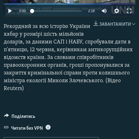
МУЛЬТИМЕДІА
Auto
0:00
2:18
ФОТО
270p
ЗАВАНТАЖИТИ
Рекордний за всю історію України
СПЕЦПРОЄКТИ
360p
хабар у розмірі шість мільйонів
ПОДКАСТИ
доларів, за даними САП і НАБУ, спробували дати в
480p
Auto
270p
360p
480p
п'ятницю, 12 червня, керівникам антикорупційних
1080p
КРИМ РЕАЛІЇ
відомств країни. За словами співробітників
1080p
РУС
правоохоронних органів, гроші пропонувалися за
закриття кримінальної справи проти колишнього
УКР
міністра екології Миколи Злочевського. (Відео
КТАТ
Reuters)
ДОЛУЧАЙСЯ!
Поділитись
Читати без VPN