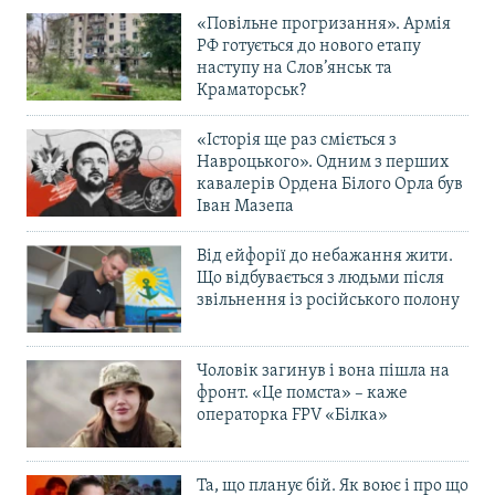
«Повільне прогризання». Армія
РФ готується до нового етапу
наступу на Слов’янськ та
Краматорськ?
«Історія ще раз сміється з
Навроцького». Одним з перших
кавалерів Ордена Білого Орла був
Іван Мазепа
Від ейфорії до небажання жити.
Що відбувається з людьми після
звільнення із російського полону
Чоловік загинув і вона пішла на
фронт. «Це помста» – каже
операторка FPV «Білка»
Та, що планує бій. Як воює і про що