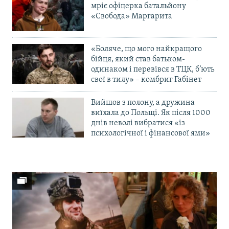
мріє офіцерка батальйону
«Свобода» Маргарита
«Боляче, що мого найкращого
бійця, який став батьком-
одинаком і перевівся в ТЦК, б’ють
свої в тилу» – комбриг Габінет
Вийшов з полону, а дружина
виїхала до Польщі. Як після 1000
днів неволі вибратися «із
психологічної і фінансової ями»