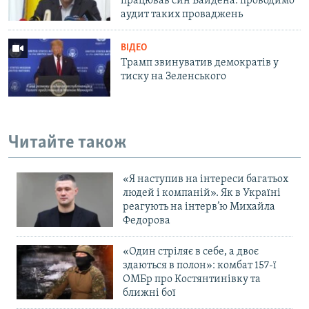
працював син Байдена: проводимо
аудит таких проваджень
ВІДЕО
Трамп звинуватив демократів у
тиску на Зеленського
Читайте також
«Я наступив на інтереси багатьох
людей і компаній». Як в Україні
реагують на інтерв’ю Михайла
Федорова
«Один стріляє в себе, а двоє
здаються в полон»: комбат 157-ї
ОМБр про Костянтинівку та
ближні бої