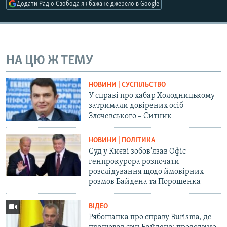
Додати Радіо Свобода як бажане джерело в Google
Усі сайти RFE/RL
НА ЦЮ Ж ТЕМУ
НОВИНИ | СУСПІЛЬСТВО
У справі про хабар Холодницькому
затримали довірених осіб
Злочевського – Ситник
НОВИНИ | ПОЛІТИКА
Суд у Києві зобов’язав Офіс
генпрокурора розпочати
розслідування щодо ймовірних
розмов Байдена та Порошенка
ВІДЕО
Рябошапка про справу Burisma, де