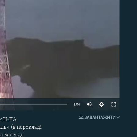
able
Auto
1:04
240p
ЗАВАНТАЖИТИ
и H-IIA
EMBED
360p
ль» (в перекладі
а місія до
480p