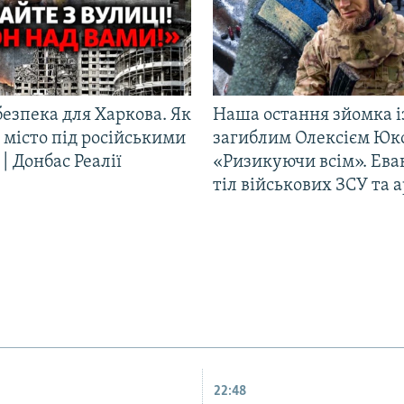
езпека для Харкова. Як
Наша остання зйомка і
 місто під російськими
загиблим Олексієм Юк
| Донбас Реалії
«Ризикуючи всім». Ева
тіл військових ЗСУ та а
22:48