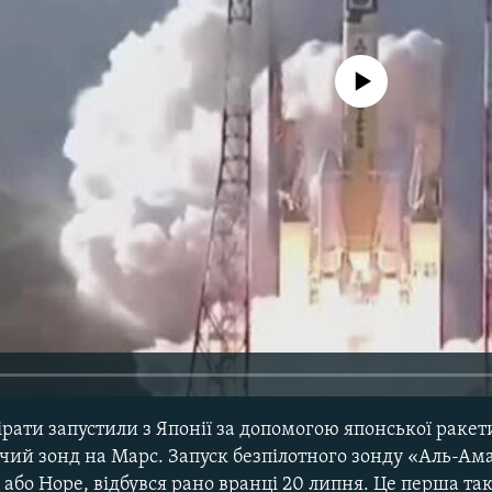
No media source currently avail
ірати запустили з Японії за допомогою японської ракет
чий зонд на Марс. Запуск безпілотного зонду «Аль-Ама
 або Hope, відбувся рано вранці 20 липня. Це перша так