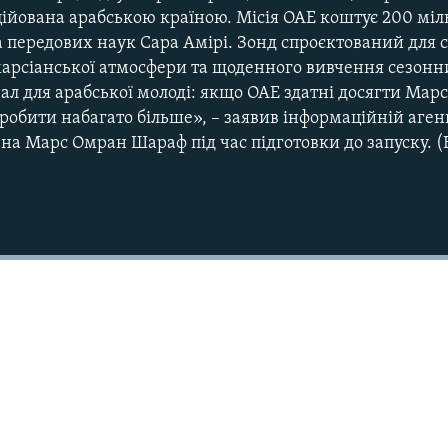
ційована арабською країною. Місія ОАЕ коштує 200 міл
а передових наук Сара Амірі. Зонд спроєктований для 
арсіанської атмосфери та щоденного вивчення сезонн
л для арабської молоді: якщо ОАЕ здатні досягти Мар
 зробити набагато більше», – заявив інформаційній аген
в на Марс Омран Шараф під час підготовки до запуску. (
Auto
240p
360p
720p
810p