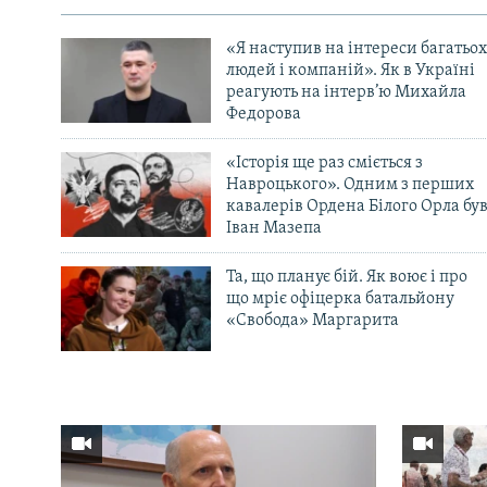
«Я наступив на інтереси багатьох
людей і компаній». Як в Україні
реагують на інтерв’ю Михайла
Федорова
«Історія ще раз сміється з
Навроцького». Одним з перших
кавалерів Ордена Білого Орла бу
Іван Мазепа
Та, що планує бій. Як воює і про
що мріє офіцерка батальйону
«Свобода» Маргарита