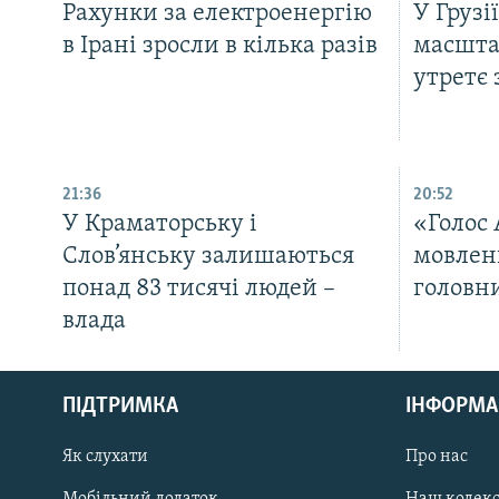
Рахунки за електроенергію
У Грузі
в Ірані зросли в кілька разів
масшта
утретє 
21:36
20:52
У Краматорську і
«Голос
Слов’янську залишаються
мовлен
понад 83 тисячі людей –
головн
влада
КРИМ РЕАЛІЇ
РУС
ПІДТРИМКА
ІНФОРМА
УКР
КТАТ
Як слухати
Про нас
Мобільний додаток
Наш кодек