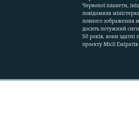
Червоної планети, іні
повідомила міністерк
повного зображення м
досить потужний сигна
50 років, вони здатні
проєкту Місії Еміраті