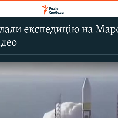
лали експедицію на Марс
ідео