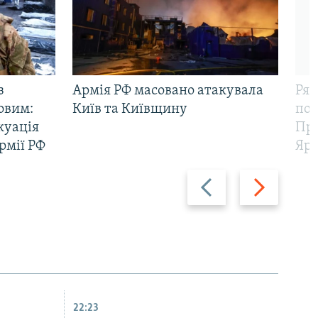
з
Армія РФ масовано атакувала
Рят
овим:
Київ та Київщину
пов
куація
Про
рмії РФ
Яр
Назад
Вперед
22:23