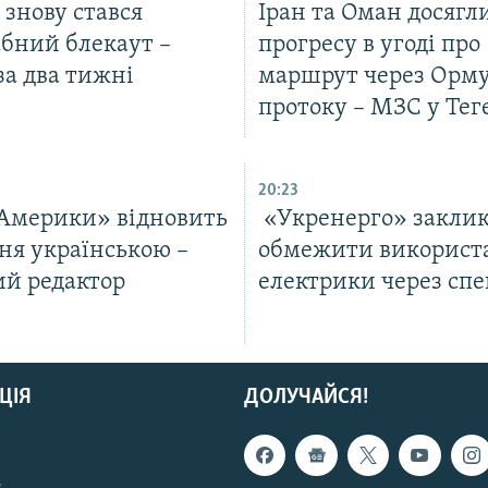
ї знову стався
Іран та Оман досягл
бний блекаут –
прогресу в угоді про
за два тижні
маршрут через Орм
протоку – МЗС у Тег
20:23
 Америки» відновить
«Укренерго» заклик
ня українською –
обмежити використ
ий редактор
електрики через спе
ЦІЯ
ДОЛУЧАЙСЯ!
с