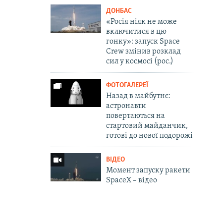
ДОНБАС
«Росія ніяк не може
включитися в цю
гонку»: запуск Space
Crew змінив розклад
сил у космосі (рос.)
ФОТОГАЛЕРЕЇ
Назад в майбутнє:
астронавти
повертаються на
стартовий майданчик,
готові до нової подорожі
ВІДЕО
Момент запуску ракети
SpaceX – відео