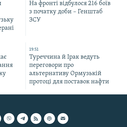
и
На фронті відбулося 216 боїв
з початку доби – Генштаб
узьку
ЗСУ
ерані
19:51
ає
Туреччина й Ірак ведуть
ання
переговори про
ку
альтернативу Ормузькій
протоці для поставок нафти