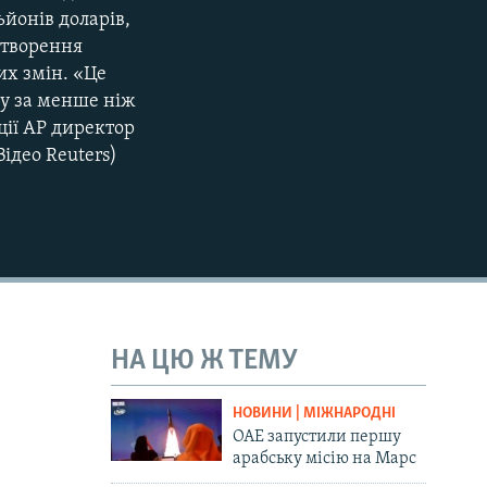
ьйонів доларів,
720p
створення
810p
их змін. «Це
су за менше ніж
ції AP директор
Відео Reuters)
480p
НА ЦЮ Ж ТЕМУ
НОВИНИ | МІЖНАРОДНІ
ОАЕ запустили першу
арабську місію на Марс