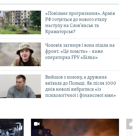
«Повільне прогризання». Армія
РФ готується до нового етапу
наступу на Слов’янськ та
Краматорськ?
Чоловік загинув і вона пішла на
фронт. «Це помста» – каже
операторка FPV «Білка»
Вийшов з полону, а дружина
виїхала до Польщі. Як після 1000
днів неволі вибратися «із
психологічної і фінансової ями»