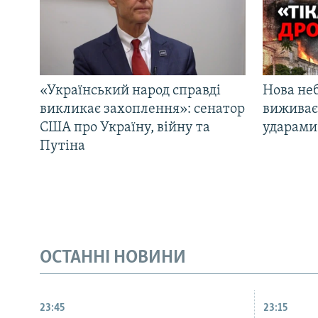
«Український народ справді
Нова неб
викликає захоплення»: сенатор
виживає
США про Україну, війну та
ударами 
Путіна
ОСТАННІ НОВИНИ
23:45
23:15