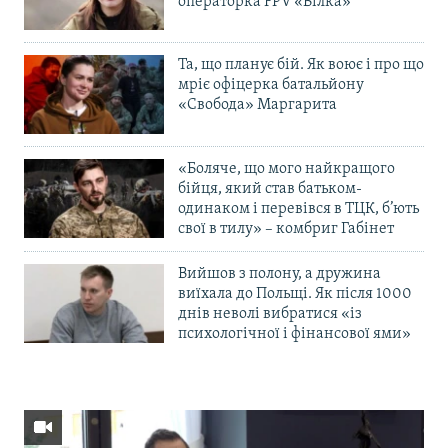
операторка FPV «Білка»
Та, що планує бій. Як воює і про що
мріє офіцерка батальйону
«Свобода» Маргарита
«Боляче, що мого найкращого
бійця, який став батьком-
одинаком і перевівся в ТЦК, б’ють
свої в тилу» – комбриг Габінет
Вийшов з полону, а дружина
виїхала до Польщі. Як після 1000
днів неволі вибратися «із
психологічної і фінансової ями»