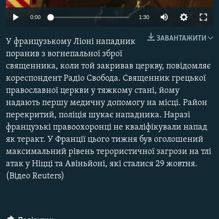
МУЛЬТИМЕДІА
Auto
0:00
1:30
ФОТО
240p
ЗАВАНТАЖИТИ
У французькому Ліоні нападник
СПЕЦПРОЄКТИ
360p
поранив з вогнепальної зброї
ПОДКАСТИ
священника, коли той закривав церкву, повідомляє
480p
Auto
240p
360p
480p
кореспондент Радіо Свобода. Священник грецької
720p
КРИМ РЕАЛІЇ
православної церкви у тяжкому стані, йому
720p
1080p
РУС
1080p
надають першу медичну допомогу на місці. Район
перекритий, поліція шукає нападника. Наразі
УКР
французькі правоохоронці не кваліфікували напад
КТАТ
як теракт. У Франції цього тижня був оголошений
максимальний рівень терористичної загрози на тлі
ДОЛУЧАЙСЯ!
атак у Ніцці та Авіньйоні, які сталися 29 жовтня.
(Відео Reuters)