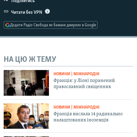
Поділитись
Усі сайти RFE/RL
Читати без VPN
Додати Радіо Свобода як бажане джерело в Google
НА ЦЮ Ж ТЕМУ
НОВИНИ | МІЖНАРОДНІ
Франція: у Ліоні поранений
православний священник
НОВИНИ | МІЖНАРОДНІ
Франція вислала 14 радикально
налаштованих іноземців