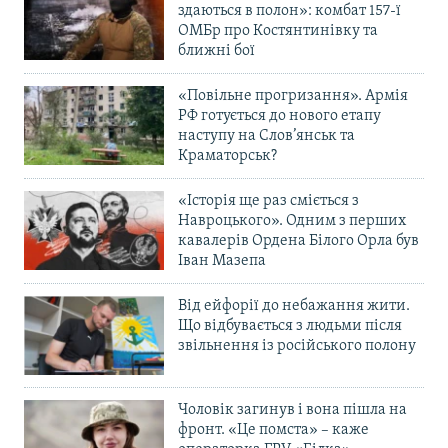
здаються в полон»: комбат 157-ї
ОМБр про Костянтинівку та
ближні бої
«Повільне прогризання». Армія
РФ готується до нового етапу
наступу на Слов’янськ та
Краматорськ?
«Історія ще раз сміється з
Навроцького». Одним з перших
кавалерів Ордена Білого Орла був
Іван Мазепа
Від ейфорії до небажання жити.
Що відбувається з людьми після
звільнення із російського полону
Чоловік загинув і вона пішла на
фронт. «Це помста» – каже