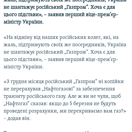
жаль, підтримують своїх же посередників, Україна
МУЛЬТИМЕДІА
не шантажує російський „Газпром“. Хоча є для
цього підстави», – заявив перший віце-прем’єр-
ФОТО
міністр України.
СПЕЦПРОЄКТИ
ПОДКАСТИ
«На відміну від наших російських колег, які, на
жаль, підтримують своїх же посередників, Україна
не шантажує російський „Газпром“. Хоча є для
КРИМ РЕАЛІЇ
цього підстави», – заявив перший віце-прем’єр-
РУС
міністр України.
УКР
«З грудня місяця російський „Газпром“ ні копійки
КТАТ
не перерахував „Нафтогазові“ за забезпечення
транзиту російського газу. Але ж ви не чули, щоб
ДОЛУЧАЙСЯ!
„Нафтогаз“ сказав: якщо до 5 березня не будуть
проведені розрахунки, ми перекриваємо вам газ?»
– додав він.