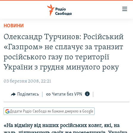
Доступність
посилання
Перейти
НОВИНИ
до
РАДІО СВОБОДА – 70 РОКІВ
Олександр Турчинов: Російський
основного
ВСЕ ЗА ДОБУ
матеріалу
«Газпром» не сплачує за транзит
СТАТТІ
Перейти
російського газу по території
до
ВІЙНА
ПОЛІТИКА
України з грудня минулого року
основної
РОСІЙСЬКА «ФІЛЬТРАЦІЯ»
ЕКОНОМІКА
навігації
03 березня 2008, 22:21
Перейти
ДОНБАС.РЕАЛІЇ
СУСПІЛЬСТВО
до
Поділитись
Читати без VPN
КРИМ.РЕАЛІЇ
КУЛЬТУРА
пошуку
ТИ ЯК?
СПОРТ
Додати Радіо Свобода як бажане джерело в Google
СХЕМИ
УКРАЇНА
«На відміну від наших російських колег, які, на
КИТАЙ.ВИКЛИКИ
СВІТ