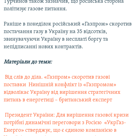
Турчинов також зазначив, що російська сторона
Усі сайти RFE/RL
політизує газове питання.
Раніше в понеділок російський «Газпром» скоротив
постачання газу в Україну на 35 відсотків,
звинувачуючи Україну в несплаті боргу та
непідписанні нових контрактів.
Матеріали до теми:
 Від слів до діла. «Газпром» скоротив газові
поставки
 Нинішній конфлікт із «Газпромом»
відволікає Україну від вирішення стратегічних
питань в енергетиці – британський експерт
 Президент України: Для вирішення газової кризи
потрібні динамічні переговори з Росією
 «УкрГаз-
Енерго» стверджує, що є єдиною компанією в