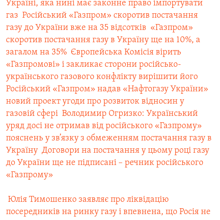
Україні, яка нині має законне право імпортувати
газ
 Російський «Газпром» скоротив постачання
газу до України вже на 35 відсотків
 «Газпром»
скоротив постачання газу в Україну ще на 10%, а
загалом на 35%
 Європейська Комісія вірить
«Газпромові» і закликає сторони російсько-
українського газового конфлікту вирішити його
Російський «Газпром» надав «Нафтогазу України»
новий проект угоди про розвиток відносин у
газовій сфері
 Володимир Огризко: Український
уряд досі не отримав від російського «Газпрому»
пояснень у зв’язку з обмеженням постачання газу в
Україну
 Договори на постачання у цьому році газу
до України ще не підписані – речник російського
«Газпрому»
 Юлія Тимошенко заявляє про ліквідацію
посередників на ринку газу і впевнена, що Росія не