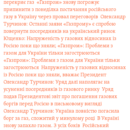
перекриє газ
 «Газпром» знову погрожує
припинити з понеділка постачання російського
газу в Україну через провал переговорів
 Олександр
Турчинов: Останні заяви «Газпрому» є спробою
повернути посередників на український ринок
Ющенко: Напруженість у газових відносинах із
Росією поки що зняли; «Газпром»: Проблеми з
газом для України тільки загострюються
«Газпром»: Проблеми з газом для України тільки
загострюються
 Напруженість у газових відносинах
із Росією поки що зняли, вважає Президент
Олександр Турчинов: Уряд далі наполягає на
усуненні посередників із газового ринку
 Уряд
подав Президентові звіт про погашення газових
боргів перед Росією в письмовому вигляді
Олександр Турчинов: Україна повністю погасила
борг за газ, спожитий у минулому році
 В Україні
знову запахло газом. З усіх боків
 Російський