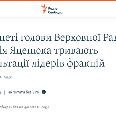
нетi голови Верховної Ра
iя Яценюка тривають
ьтацiї лiдерiв фракцiй
, 09:21
ь
Читати без VPN
обода як бажане джерело в Google