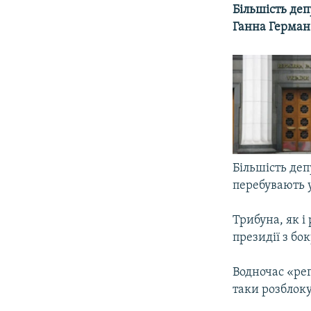
МУЛЬТИМЕДІА
Більшість деп
ФОТО
Ганна Герман
СПЕЦПРОЄКТИ
ПОДКАСТИ
Більшість депу
перебувають у
Трибуна, як i
президiї з бо
Водночас «ре
таки розблок