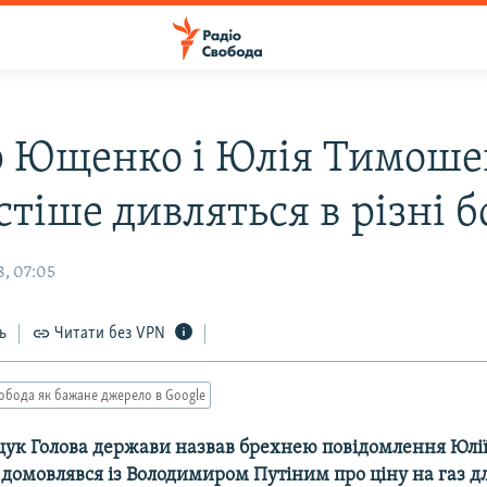
р Ющенко і Юлія Тимоше
стіше дивляться в різні 
, 07:05
ь
Читати без VPN
обода як бажане джерело в Google
ук Голова держави назвав брехнею повідомлення Юлі
 домовлявся із Володимиром Путіним про ціну на газ д