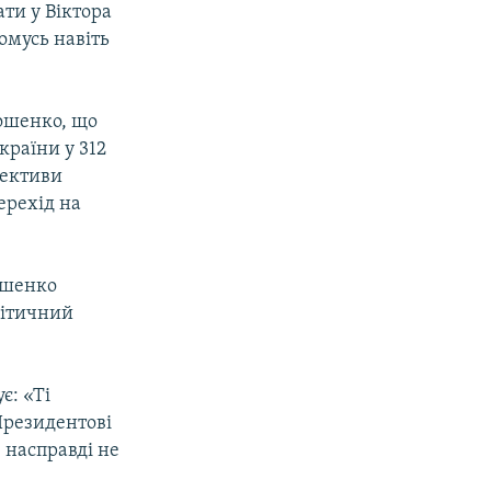
ти у Віктора
омусь навіть
ошенко, що
країни у 312
рективи
перехід на
ошенко
літичний
є: «Ті
Президентові
, насправді не