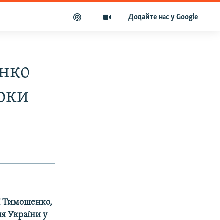
Додайте нас у Google
нко
боки
ї Тимошенко,
ля України у