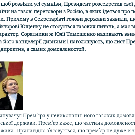
А щоб розвіяти усі сумніви, Президент розсекретив сво
аїни на газові переговори з Росією, в яких ідеться про 
и. Причому в Секретаріаті голови держави заявили, що
кторові Ющенку не стосується газових питань, а має 
арактер. Соратники ж Юлії Тимошенко називають зви
а його канцелярії дивними і наголошують, що лист Пре
 директив, а самих домовленостей.
инувачує Прем’єра у невиконанні його газових домовл
йської держави. Прем’єр каже, що частина домовленос
жави. Принагідно з’ясовується, що прем’єр не дуже й з