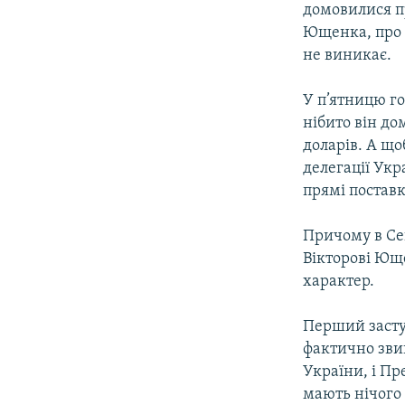
домовилися п
Ющенка, про 
не виникає.
У п’ятницю г
нібито він до
доларів. А що
делегацiї Укр
прямі поставк
Причому в Се
Вікторові Ющ
характер.
Перший засту
фактично звин
України, і Пр
мають нічого 