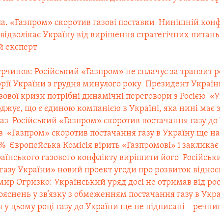
діла. «Газпром» скоротив газові поставки
 Нинішній конф
ідволікає Україну від вирішення стратегічних питань
й експерт
урчинов: Російський «Газпром» не сплачує за транзит р
орії України з грудня минулого року
 Президент Україн
ової кризи потрібні динамічні переговори з Росією
 «
джує, що є єдиною компанією в Україні, яка нині має 
аз
 Російський «Газпром» скоротив постачання газу до
в
 «Газпром» скоротив постачання газу в Україну ще на
5%
 Європейська Комісія вірить «Газпромові» і заклика
аїнського газового конфлікту вирішити його
 Російсь
азу України» новий проект угоди про розвиток віднос
имир Огризко: Український уряд досі не отримав від ро
яснень у зв’язку з обмеженням постачання газу в Укр
 у цьому році газу до України ще не підписані – речни