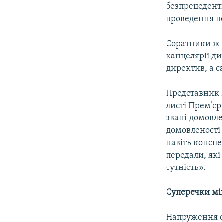
безпрецедентн
проведення пе
Соратники ж 
канцелярії ди
директив, а 
Представник 
листі Прем’є
звані домовл
домовленості 
навіть конспе
передали, які
сутність».
Суперечки мі
Напруження ст