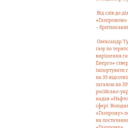
 Від слів до 
«Газпромом» в
– британськи
 Олександр Т
газу по терит
вирішення газ
Енерго» ствер
імпортувати г
на 35 відсоткі
загалом на 3
російсько-укр
надав «Нафтог
сфері
 Волод
«Газпрому» по
на постачання
«Газпрому»