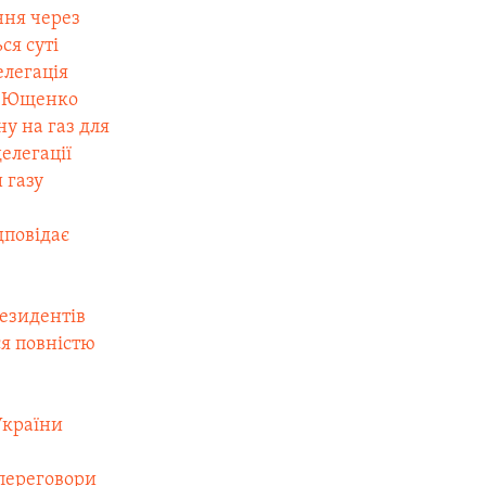
ння через
ся суті
елегація
ор Ющенко
у на газ для
елегації
 газу
дповідає
резидентів
ся повністю
України
 переговори