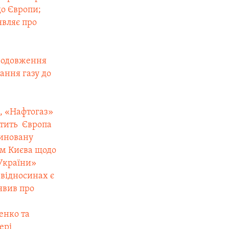
до Європи;
являє про
продовження
ання газу до
%, «Нафтогаз»
атить
 Європа
диновану
ям Києва щодо
 України»
відносинах є
аявив про
енко та
ері