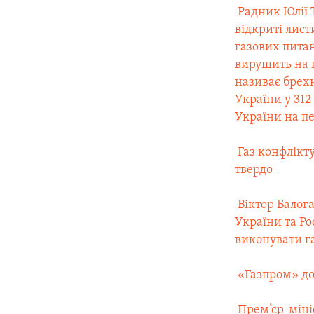
 Радник Юлії
відкриті лист
газових пита
вирушить на 
називає брехн
України у 312
України на пе
 Газ конфлік
твердо
 Віктор Бало
України та Ро
виконувати г
 «Газпром» д
 Прем’єр-мін