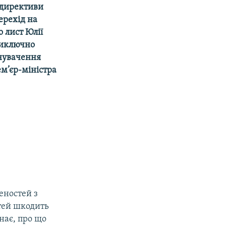
ї директиви
перехід на
 лист Юлії
виключно
нувачення
м’єр-міністра
еностей з
тей шкодить
нає, про що