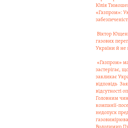
Юлія Тимошен
«Газпром»: У
забезпеченіс
 Віктор Юще
газових перег
України й не
 «Газпром» м
застерігає, щ
закликає Укра
відповідь
 З
відсутності о
Головним чин
компанії-пос
недопуск пре
газовимірювал
Володимир Пу