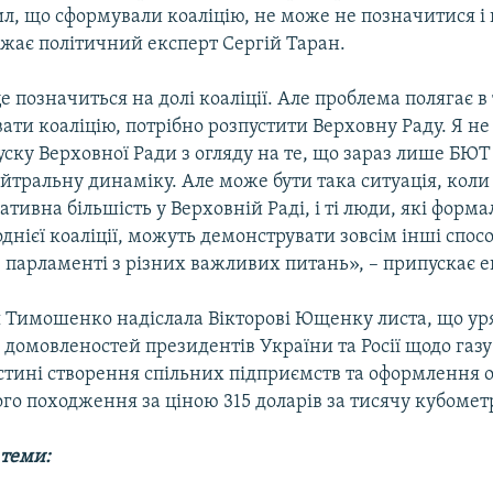
л, що сформували коаліцію, не може не позначитися і 
ажає політичний експерт Сергій Таран.
е позначиться на долі коаліції. Але проблема полягає в 
ти коаліцію, потрібно розпустити Верховну Раду. Я н
уску Верховної Ради з огляду на те, що зараз лише БЮТ
тральну динаміку. Але може бути така ситуація, коли
ативна більшість у Верховній Раді, і ті люди, які форма
днієї коаліції, можуть демонструвати зовсім інші спос
 парламенті з різних важливих питань», – припускає е
я Тимошенко надіслала Вікторові Ющенку листа, що ур
 домовленостей президентів України та Росії щодо газу
астині створення спільних підприємств та оформлення
ого походження за ціною 315 доларів за тисячу кубометр
 теми: