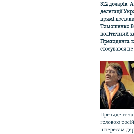
МУЛЬТИМЕДІА
312 доларів. 
ФОТО
делегацiї Укр
прямі поставк
СПЕЦПРОЄКТИ
Тимошенко Ві
ПОДКАСТИ
політичний х
Президента т
стосувався не
Президент зв
головою росі
інтересам дер