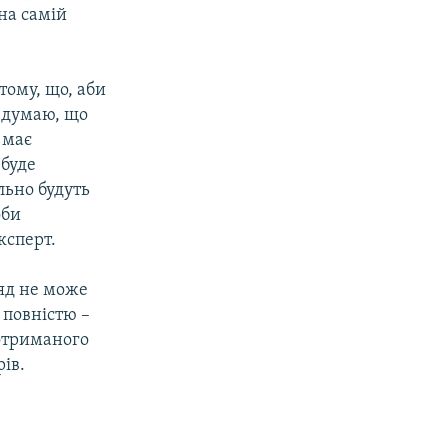
на самій
тому, що, аби
е думаю, що
 має
 буде
льно будуть
оби
ксперт.
яд не може
 повністю –
 отриманого
ів.