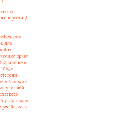
лікт із
 в енергетиці
осійського
и: Для
УкрГаз-
законне право
 України вже
 10%, а
є сторони
кий «Газпром»
ин у газовій
сійського
аїну
 Договори
к російського