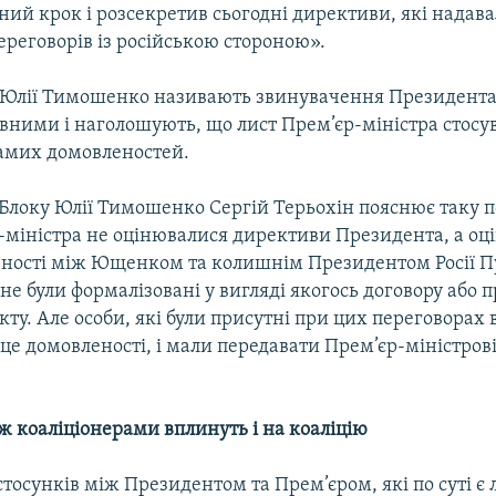
ий крок і розсекретив сьогодні директиви, які надава
реговорів із російською стороною».
Юлії Тимошенко називають звинувачення Президента 
вними і наголошують, що лист Прем’єр-міністра стосу
самих домовленостей.
Блоку Юлії Тимошенко Сергій Терьохін пояснює таку п
р-міністра не оцінювалися директиви Президента, а оц
еності між Ющенком та колишнім Президентом Росії П
не були формалізовані у вигляді якогось договору або п
кту. Але особи, які були присутні при цих переговорах в
 це домовленості, і мали передавати Прем’єр-міністров
ж коаліціонерами вплинуть і на коаліцію
осунків між Президентом та Прем’єром, які по суті є