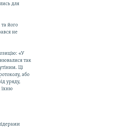
лись для
та його
вався не
озицію: «У
інювалися так
утіним. Ці
ротоколу, або
ід уряду,
і їхню
 лідерами