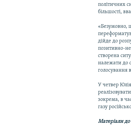
політичних си
більшості, вв
«Безумовно, ц
переформатува
дійде до розп
позитивно-ней
створена ситу
належати до о
голосування в
У четвер Юлі
реалізовувати
зокрема, в ч
газу російськ
Матеріали до