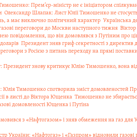
 Тимошенко: Прем’єр-міністр не є ініціатором спілкува
и
 Олександр Шлапак: Лист Юлії Тимошенко не стосуєть
нь, а має виключно політичний характер
 Українська д
газові переговори до Москви наступного тижня
 Вікт
ею повідомлення, що він домовлявся з Путіним про цін
 доларів
 Президент зняв гриф секретності з директив д
реговори з Росією з питань переходу на прямі поставки
ту: Президент знову критикує Юлію Тимошенко, вона ві
га: Юлія Тимошенко спотворила зміст домовленостей П
сії в листі до Віктора Ющенка
 Тимошенко не збираєть
азові домовленості Ющенка і Путіна
омовився з «Нафтогазом» і зняв обмеження на газ для 
істр України: «Нафтогаз» і «Газпром» відновили газові