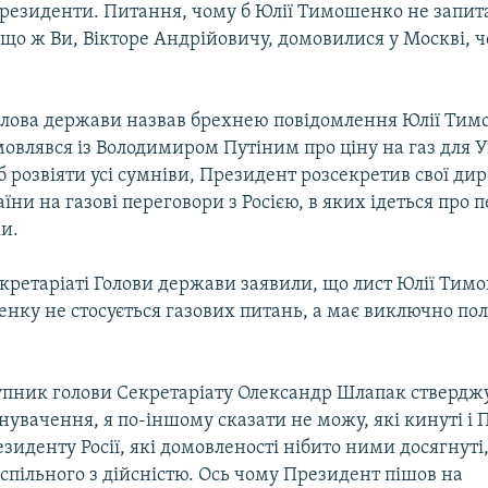
резиденти. Питання, чому б Юлії Тимошенко не запита
що ж Ви, Вікторе Андрійовичу, домовилися у Москві, ч
олова держави назвав брехнею повідомлення Юлії Тим
мовлявся із Володимиром Путіним про ціну на газ для У
б розвіяти усі сумніви, Президент розсекретив свої ди
аїни на газові переговори з Росією, в яких ідеться про 
и.
кретаріаті Голови держави заявили, що лист Юлії Тим
енку не стосується газових питань, а має виключно по
пник голови Секретаріату Олександр Шлапак стверджу
увачення, я по-іншому сказати не можу, які кинуті і 
езиденту Росії, які домовленості нібито ними досягнуті
спільного з дійсністю. Ось чому Президент пішов на