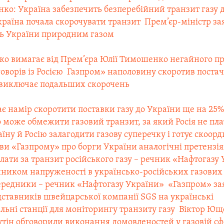
ко: Україна забезпечить безперебійний транзит газу 
країна почала скорочувати транзит
 Прем’єр-міністр за
ть України природним газом
нко вимагає від Прем’єра Юлії Тимошенко негайного 
оворів із Росією
 Газпром» наполовину скоротив постач
 виключає подальших скорочень
ає намір скоротити поставки газу до України ще на 25
о може обмежити газовий транзит, за який Росія не пл
їну й Росію залагодити газову суперечку і готує скоор
аяви «Газпрому» про борги України аналогічні претензі
плати за транзит російського газу – речник «Нафтогазу
ником напруженості в українсько-російських газових 
ередники – речник «Нафтогазу України»
 «Газпром» з
дставників швейцарської компанії SGS на українські
ьні станції для моніторингу транзиту газу
 Віктор Ющ
тін обговорили виконання домовленостей у газовій сф