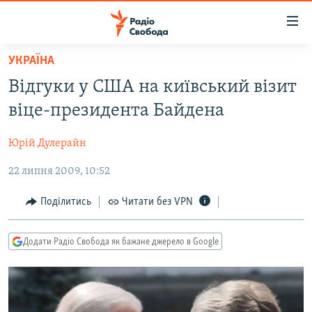
Доступність
посилання
Перейти
УКРАЇНА
до
РАДІО СВОБОДА – 70 РОКІВ
Відгуки у США на київський візит
основного
ВСЕ ЗА ДОБУ
матеріалу
віце-президента Байдена
СТАТТІ
Перейти
до
Юрій Дулерайн
ВІЙНА
ПОЛІТИКА
основної
22 липня 2009, 10:52
РОСІЙСЬКА «ФІЛЬТРАЦІЯ»
ЕКОНОМІКА
навігації
Перейти
ДОНБАС.РЕАЛІЇ
СУСПІЛЬСТВО
Поділитись
Читати без VPN
до
КРИМ.РЕАЛІЇ
КУЛЬТУРА
пошуку
Додати Радіо Свобода як бажане джерело в Google
ТИ ЯК?
СПОРТ
СХЕМИ
УКРАЇНА
КИТАЙ.ВИКЛИКИ
СВІТ