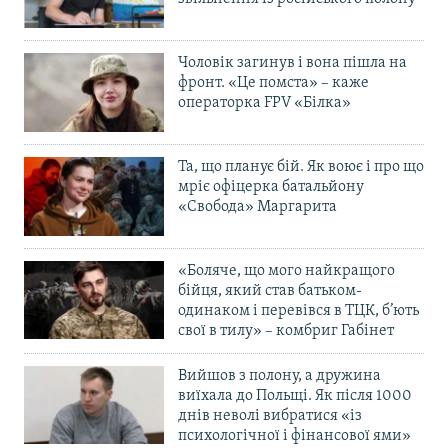
Чоловік загинув і вона пішла на
фронт. «Це помста» – каже
операторка FPV «Білка»
Та, що планує бій. Як воює і про що
мріє офіцерка батальйону
«Свобода» Маргарита
«Боляче, що мого найкращого
бійця, який став батьком-
одинаком і перевівся в ТЦК, б’ють
свої в тилу» – комбриг Габінет
Вийшов з полону, а дружина
виїхала до Польщі. Як після 1000
днів неволі вибратися «із
психологічної і фінансової ями»