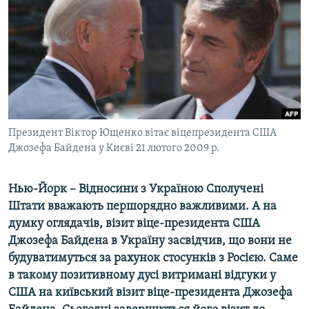
МУЛЬТИМЕДІА
ФОТО
СПЕЦПРОЄКТИ
ПОДКАСТИ
КРИМ РЕАЛІЇ
Президент Віктор Ющенко вітає віцепрезидента США
РУС
Джозефа Байдена у Києві 21 лютого 2009 р.
УКР
Нью-Йорк – Відносини з Україною Сполучені
КТАТ
Штати вважають першорядно важливими. А на
думку оглядачів, візит віце-президента США
ДОЛУЧАЙСЯ!
Джозефа Байдена в Україну засвідчив, що вони не
будуватимуться за рахунок стосунків з Росією. Саме
в такому позитивному дусі витримані відгуки у
США на київський візит віце-президента Джозефа