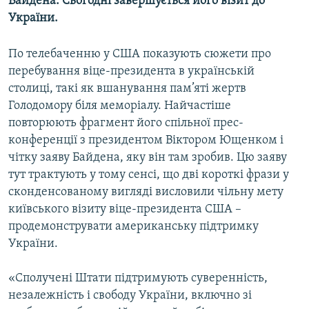
Байдена. Сьогодні завершується його візит до
Усі сайти RFE/RL
України.
По телебаченню у США показують сюжети про
перебування віце-президента в українській
столиці, такі як вшанування пам’яті жертв
Голодомору біля меморіалу. Найчастіше
повторюють фрагмент його спільної прес-
конференції з президентом Віктором Ющенком і
чітку заяву Байдена, яку він там зробив. Цю заяву
тут трактують у тому сенсі, що дві короткі фрази у
сконденсованому вигляді висловили чільну мету
київського візиту віце-президента США –
продемонструвати американську підтримку
України.
«Сполучені Штати підтримують суверенність,
незалежність і свободу України, включно зі