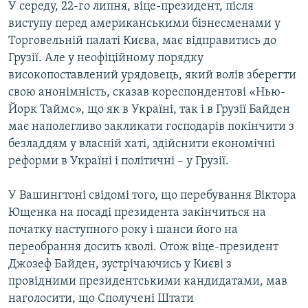
У середу, 22-го липня, віце-президент, після
виступу перед американськими бізнесменами у
Торговельній палаті Києва, має відправитись до
Грузії. Але у неофіційному порядку
високопоставлений урядовець, який волів зберегти
свою анонімність, сказав кореспондентові «Нью-
Йорк Таймс», що як в Україні, так і в Грузії Байден
має наполегливо закликати господарів покінчити з
безладдям у власній хаті, здійснити економічні
реформи в Україні і політичні – у Грузії.
У Вашингтоні свідомі того, що перебування Віктора
Ющенка на посаді президента закінчиться на
початку наступного року і шанси його на
переобрання досить кволі. Отож віце-президент
Джозеф Байден, зустрічаючись у Києві з
провідними президентськими кандидатами, мав
наголосити, що Сполучені Штати