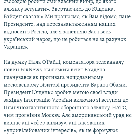
свободою робити свій власний вибір, до якого
альянсу вступати». Звертаючись до Ющенка,
Байден сказав:« Ми працюємо, як Вам відомо, пане
Президенте, над перезавантаженням наших
відносин з Росією, але я запевняю Вас і весь
український народ, що це робиться не за рахунок
України».
На думку Білла О’Райлі, коментатора телеканалу
новин FoxNews, київський візит Байдена
планувався як противага нещодавньому
московському візитові президента Барака Обами.
Президент Ющенко зробив метою своєї влади
західну інтеграцію України включно зі вступом до
Північноатлантичного оборонного альянсу, НАТО,
чим прогнівив Москву. Але американський уряд не
визнає ані «сфер впливу», ані так званих
«упривілейованих інтересів», як це формулює