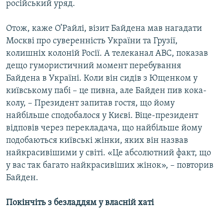
російський уряд.
Отож, каже О’Райлі, візит Байдена мав нагадати
Москві про суверенність України та Грузії,
колишніх колоній Росії. А телеканал АВС, показав
дещо гумористичний момент перебування
Байдена в Україні. Коли він сидів з Ющенком у
київському пабі – це пивна, але Байден пив кока-
колу, – Президент запитав гостя, що йому
найбільше сподобалося у Києві. Віце-президент
відповів через перекладача, що найбільше йому
подобаються київські жінки, яких він назвав
найкрасивішими у світі. «Це абсолютний факт, що
у вас так багато найкрасивіших жінок», – повторив
Байден.
Покінчіть з безладдям у власній хаті