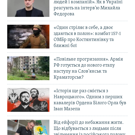
людей і компаній». Як в Україні
реагують на інтерв’ю Михайла
Федорова
«Один стріляє в себе, а двоє
здаються в полон»: комбат 157-ї
ОМБр про Костянтинівку та
ближні бої
«Повільне прогризання». Армія
РФ готується до нового етапу
наступу на Слов’янськ та
Краматорськ?
«Історія ще раз сміється з
Навроцького». Одним з перших
кавалерів Ордена Білого Орла був
Іван Мазепа
Від ейфорії до небажання жити.
Що відбувається з людьми після
звільнення із російського полону