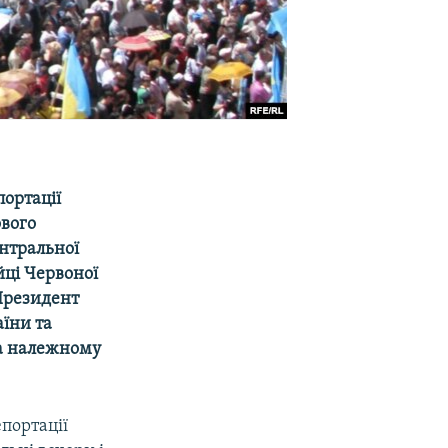
ортації
ового
нтральної
йці Червоної
 Президент
їни та
на належному
епортації