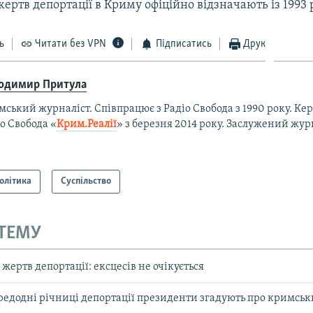
жертв депортації в Криму офіційно відзначають із 1993 
ь
Читати без VPN
Підписатись
Друк
одимир Притула
ський журналіст. Співпрацює з Радіо Свобода з 1990 року. Ке
о Свобода «
Крим.Реалії
»
з березня 2014 року. Заслужений жур
олітика
Суспільство
 ТЕМУ
 жертв депортації: ексцесів не очікується
редодні річниці депортації президенти згадують про кримськ