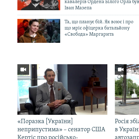
кавалерів Ордена Білого Орла бу
Іван Мазепа
Та, що планує бій. Як воює і про
що мріє офіцерка батальйону
«Свобода» Маргарита
«Поразка [України]
Росія зб
неприпустима» – сенатор США
в Україн
Кертіс про російсько-
автозапр