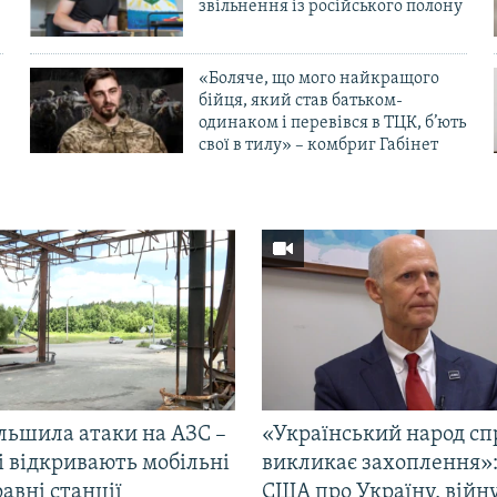
в
звільнення із російського полону
«Боляче, що мого найкращого
бійця, який став батьком-
одинаком і перевівся в ТЦК, б’ють
свої в тилу» – комбриг Габінет
ільшила атаки на АЗС –
«Український народ сп
і відкривають мобільні
викликає захоплення»:
авні станції
США про Україну, війну