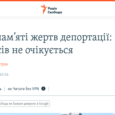
ам’яті жертв депортації:
ів не очікується
тула
10:16
ь
Читати без VPN
обода як бажане джерело в Google