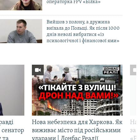
операторка FPV «Білка»
Вийшов з полону, а дружина
виїхала до Польщі. Як після 1000
днів неволі вибратися «із
психологічної і фінансової ями»
равді
Нова небезпека для Харкова. Як
Наш
 сенатор
виживає місто під російськими
заг
 та
ударами | Донбас Реалії
«Ри