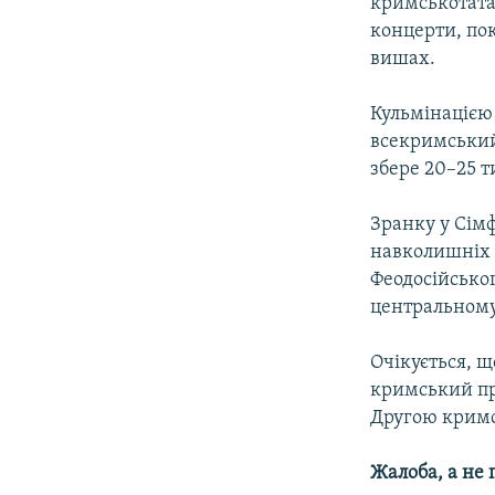
кримськотатар
концерти, пок
вишах.
Кульмінацією
всекримський
збере 20–25 т
Зранку у Сімф
навколишніх 
Феодосійськог
центральному
Очікується, щ
кримський пр
Другою кримс
Жалоба, а не 