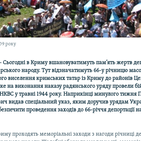
09 року
– Сьогодні в Криму вшановуватимуть пам’ять жертв деп
рського народу. Тут відзначатимуть 66-у річницю мас
го виселення кримських татар із Криму до районів Це
, яке на виконання наказу радянського уряду провели бі
к НКВС у травні 1944 року. Наприкінці минулого тижня
вич видав спеціальний указ, яким доручив урядам Укра
безпечити проведення заходів до 66-річчя депортації 
Криму проходять меморіальні заходи з нагоди річниці д