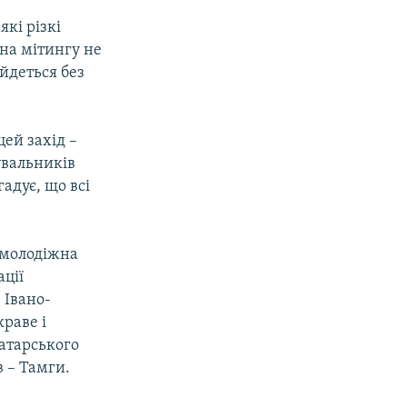
кі різкі
на мітингу не
йдеться без
цей захід –
увальників
адує, що всі
 молодіжна
ації
 Івано-
краве і
татарського
в – Тамги.