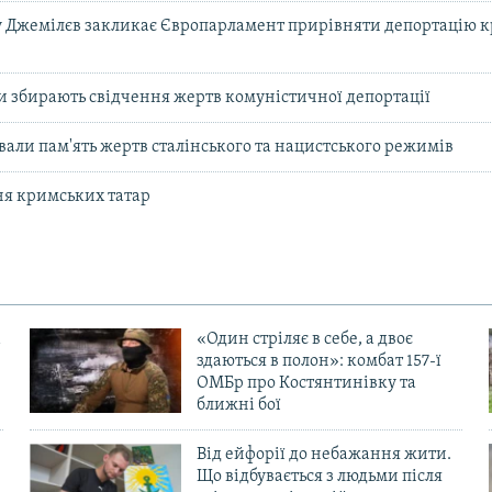
 Джемілєв закликає Європарламент прирівняти депортацію к
и збирають свідчення жертв комуністичної депортації
али пам'ять жертв сталінського та нацистського режимів
я кримських татар
«Один стріляє в себе, а двоє
здаються в полон»: комбат 157-ї
ОМБр про Костянтинівку та
ближні бої
Від ейфорії до небажання жити.
Що відбувається з людьми після