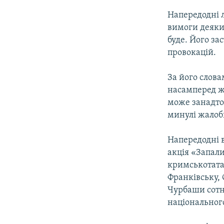
Напередодні л
вимоги деяких
буде. Його за
провокацій.
За його слова
насамперед ж
може занадто 
минулі жалоб
Напередодні в
акція «Запали
кримськотатар
Франківську, 
Чурбаши сотні
національного