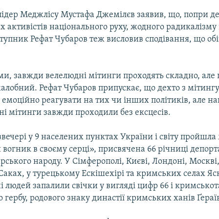
ідер Меджлісу Мустафа Джемілєв заявив, що, попри дея
 активістів національного руху, жодного радикалізму 
ступник Рефат Чубаров теж висловив сподівання, що обі
ми, завжди велелюдні мітинги проходять складно, але 
алобний. Рефат Чубаров припускає, що дехто з мітинг
емоційно реагувати на тих чи інших політиків, але наг
ні мітинги завжди проходили без ексцесів.
вечері у 9 населених пунктах України і світу пройшла
 вогник в своєму серці», присвячена 66 річниці депорт
ського народу. У Сімферополі, Києві, Лондоні, Москві,
Саках, у турецькому Ескішехірі та кримських селах Яс
 людей запалили свічки у вигляді цифр 66 і кримсько
 гербу, родового знаку династії кримських ханів Ґераї