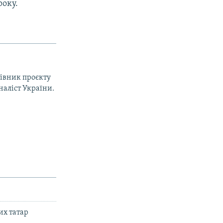
року.
рівник проєкту
наліст України.
их татар