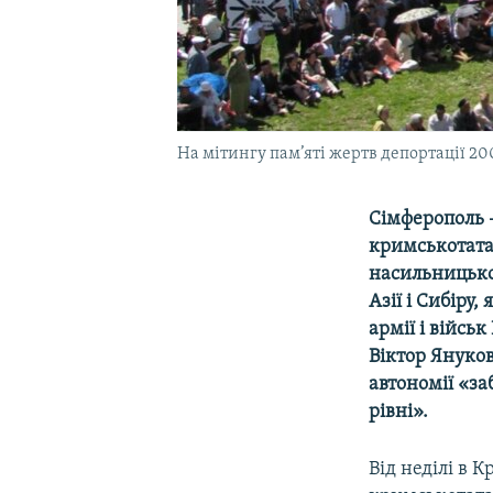
На мітингу пам’яті жертв депортації 20
Сімферополь 
кримськотата
насильницько
Азії і Сибіру
армії і війсь
Віктор Януко
автономії «за
рівні».
Від неділі в 