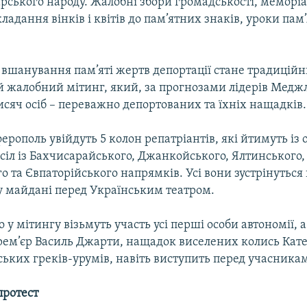
ського народу. Жалобні збори громадськості, меморіа
ладання вінків і квітів до пам’ятних знаків, уроки пам’
 вшанування пам’яті жертв депортації стане традицій
 жалобний мітинг, який, за прогнозами лідерів Меджлі
исяч осіб – переважно депортованих та їхніх нащадків.
ерополь увійдуть 5 колон репатріантів, які йтимуть із 
сіл із Бахчисарайського, Джанкойського, Ялтинського,
о та Євпаторійського напрямків. Усі вони зустрінуться
 майдані перед Українським театром.
о у мітингу візьмуть участь усі перші особи автономії, 
ем’єр Василь Джарти, нащадок виселених колись Ка
ьких греків-урумів, навіть виступить перед учасникам
протест