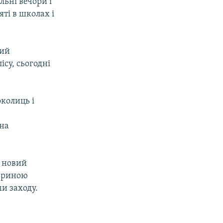
льні вечори і
яті в школах і
ний
су, сьогодні
околиць і
 на
а новий
териною
и заходу.