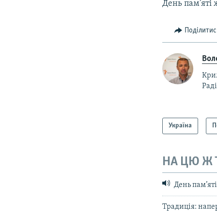
День пам’яті 
Поділитис
Вол
Крим
Раді
Україна
П
НА ЦЮ Ж
День пам’яті
Традиція: напе