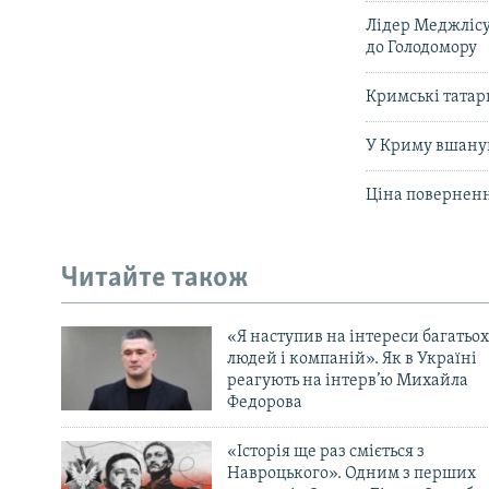
Лідер Меджлісу
до Голодомору
Кримські татар
У Криму вшанув
Ціна поверненн
Читайте також
«Я наступив на інтереси багатьох
людей і компаній». Як в Україні
реагують на інтерв’ю Михайла
Федорова
«Історія ще раз сміється з
Навроцького». Одним з перших