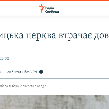
ицька церква втрачає дов
к
 23:02
ь
Читати без VPN
обода як бажане джерело в Google