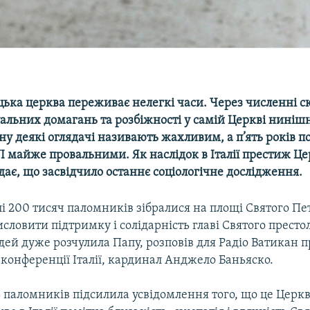
цька церква переживає нелегкі часи. Через численні 
альних домагань та розбіжності у самій Церкві нинішн
ану деякі оглядачі називають жахливим, а п’ять років 
I майже провальними. Як наслідок в Італії престиж Це
ає, що засвідчило останнє соціологічне дослідження.
і 200 тисяч паломників зібралися на площі Святого Пе
словити підтримку і солідарність главі Святого прест
ей дуже розчулила Папу, розповів для Радіо Ватикан 
конференції Італії, кардинал Анджело Баньяско.
 паломників підсилила усвідомлення того, що це Церкв