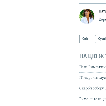
Нат
Коре
Світ
Суспі
НА ЦЮ Ж
Папа Римський: 
П’ять років сл
Скарби собору 
Римо-католицьк