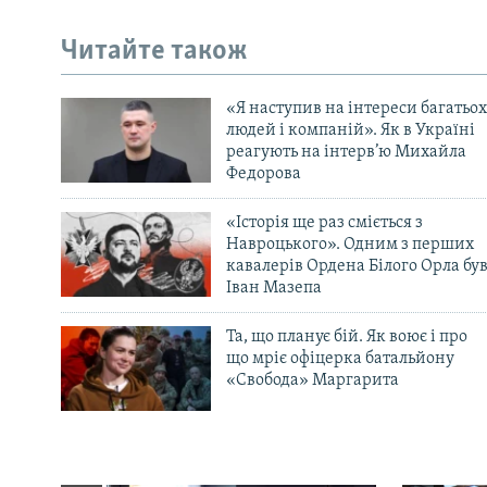
Читайте також
«Я наступив на інтереси багатьох
людей і компаній». Як в Україні
реагують на інтерв’ю Михайла
Федорова
«Історія ще раз сміється з
Навроцького». Одним з перших
кавалерів Ордена Білого Орла бу
Іван Мазепа
Та, що планує бій. Як воює і про
що мріє офіцерка батальйону
«Свобода» Маргарита