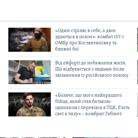
«Один стріляє в себе, а двоє
здаються в полон»: комбат 157-ї
ОМБр про Костянтинівку та
ближні бої
Від ейфорії до небажання жити.
Що відбувається з людьми після
в
звільнення із російського полону
«Боляче, що мого найкращого
бійця, який став батьком-
одинаком і перевівся в ТЦК, б’ють
свої в тилу» – комбриг Габінет