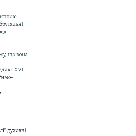
йнятною
брутальні
ред
му, що вона
едикт XVI
Римо-
о
лії духовні