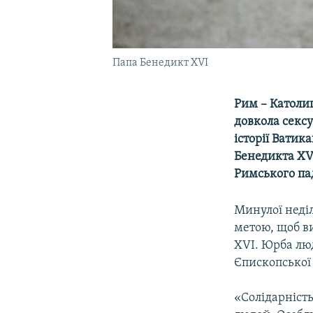
Папа Бенедикт XVI
Рим – Католи
довкола сексу
історії Ватик
Бенедикта XV
Римського пад
Минулої неділ
метою, щоб ви
XVI. Юрба люд
Єпископської 
«Солідарність