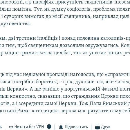
івпорожні, а в парафіях присутність священиків-іноземц
більш помітна. Тут, на думку соціологів, проблема поля
і суворих вимогах до місії священика, наприклад цел
 духовенства.
м, дві третини італійців і понад половина католиків-
 з тим, щоб священикам дозволили одружуватись. Кон
р міцно тримається за целібат, так як уникає інших р
ь під час недільної проповіді наголосив, що «справжн
тися і потрібно боротися, є гріх, духовне зло, яке часом
нів Церкви». А ще раніше у португальській Фатимі пон
ільш конкретно, сказавши, що страждання Церкви похо
огів, а і зсередини самої Церкви. Тож Папа Римський 
що нині Римо-католицька церква має рятувати саму себ
ь
Читати без VPN
Підписатись
Друк