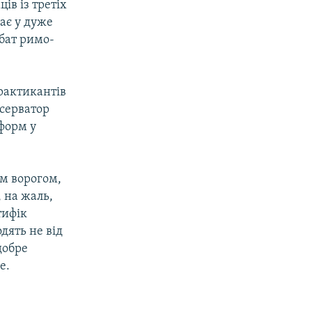
ів із третіх
гає у дуже
ібат римо-
практикантів
серватор
еформ у
ім ворогом,
, на жаль,
тифік
дять не від
добре
е.