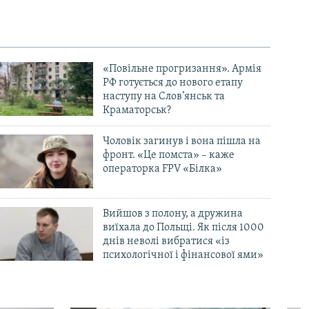
«Повільне прогризання». Армія
РФ готується до нового етапу
наступу на Слов’янськ та
Краматорськ?
Чоловік загинув і вона пішла на
фронт. «Це помста» – каже
операторка FPV «Білка»
Вийшов з полону, а дружина
виїхала до Польщі. Як після 1000
днів неволі вибратися «із
психологічної і фінансової ями»