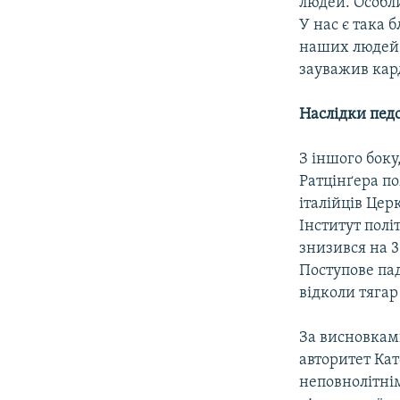
людей. Особли
У нас є така б
наших людей 
зауважив кар
Наслідки педо
З іншого боку
Ратцінґера по
італійців Це
Інститут полі
знизився на 3
Поступове пад
відколи тягар
За висновкам
авторитет Кат
неповнолітнім