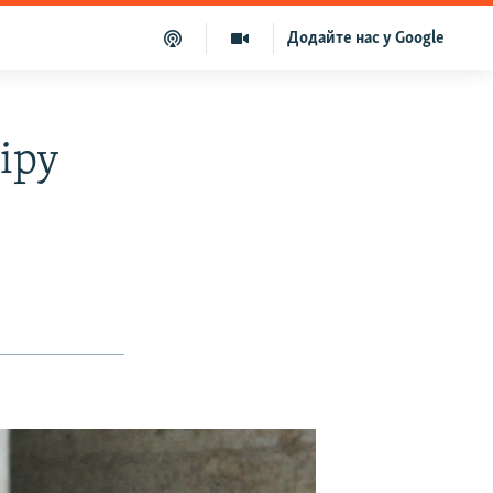
Додайте нас у Google
іру