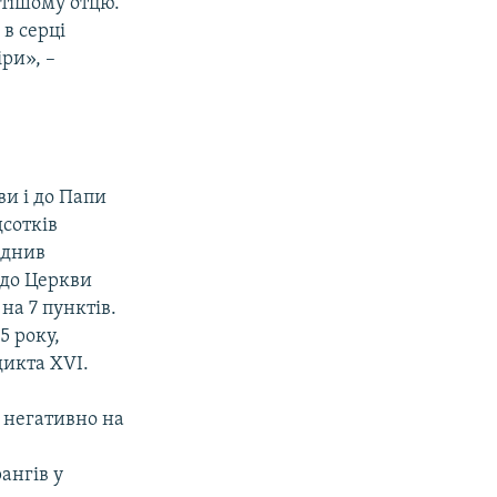
вятішому отцю.
 в серці
ри», –
ви і до Папи
дсотків
юднив
 до Церкви
на 7 пунктів.
5 року,
дикта XVI.
 негативно на
ангів у