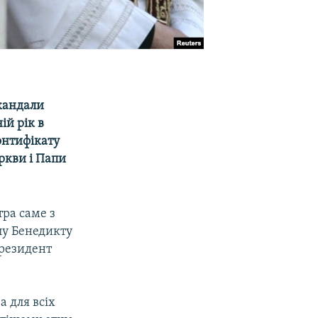
скандали
ій рік в
понтифікату
ркви і Папи
тра саме з
олу Бенедикту
президент
а для всіх