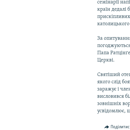
семінарії нап
країн дедалі 
прискіпливих 
католицького
За опитування
погоджуються
Папа Ратцінґе
Церкві.
Святіший отец
якого слід боя
заражує і чле
висловився б
зовнішніх вор
усвідомлює, 
Поділитис