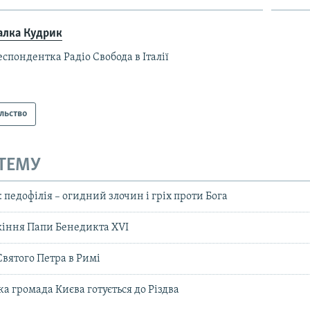
алка Кудрик
спондентка Радіо Свобода в Італії
льство
 ТЕМУ
педофілія – огидний злочин і гріх проти Бога
ужіння Папи Бенедикта XVI
Святого Петра в Римі
а громада Києва готується до Різдва