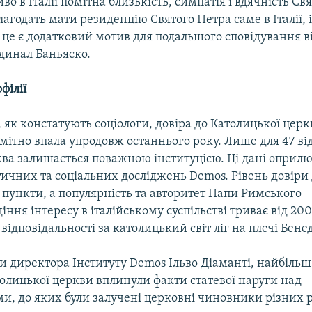
во в Італії помітна близькість, симпатія і вдячність С
лагодать мати резиденцію Святого Петра саме в Італії, і
це є додатковий мотив для подальшого сповідування ві
динал Баньяско.
філії
, як констатують соціологи, довіра до Католицької церк
мітно впала упродовж останнього року. Лише для 47 ві
рква залишається поважною інституцією. Ці дані оприл
тичних та соціальних досліджень Demos. Рівень довіри
 пункти, а популярність та авторитет Папи Римського – 
іння інтересу в італійському суспільстві триває від 200
 відповідальності за католицький світ ліг на плечі Бене
и директора Інституту Demos Ільво Діаманті, найбільш
олицької церкви вплинули факти статевої наруги над
и, до яких були залучені церковні чиновники різних р