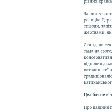
різних країна
За опитування
реакцію Церкв
епізоди, запі
жертвами, як
Скандали сек
сама на сього
консервативне
відновив діал
католицької ц
традиціоналіс
Ватиканського
Целібат не ві
Про падіння п