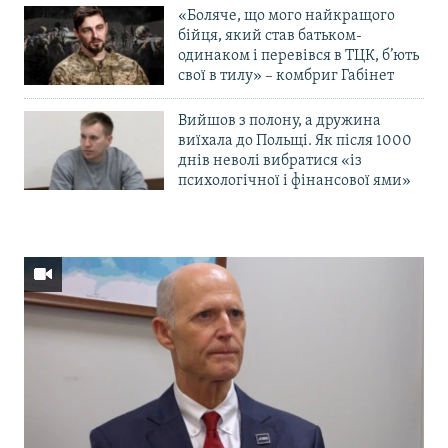
«Боляче, що мого найкращого
бійця, який став батьком-
одинаком і перевівся в ТЦК, б’ють
свої в тилу» – комбриг Габінет
Вийшов з полону, а дружина
виїхала до Польщі. Як після 1000
днів неволі вибратися «із
психологічної і фінансової ями»