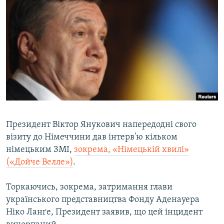
КИТАЙ.ВИКЛИКИ
МУЛЬТИМЕДІА
ФОТО
СПЕЦПРОЄКТИ
ПОДКАСТИ
КРИМ РЕАЛІЇ
РУС
Президент Віктор Янукович напередодні свого
візиту до Німеччини дав інтерв'ю кільком
УКР
німецьким ЗМІ,
зокрема,
«Німецькій хвилі»
КТАТ
(«Дойче Велле
»
)
.
ДОЛУЧАЙСЯ!
Торкаючись, зокрема, затримання глави
українського представництва Фонду Аденауера
Ніко Ланґе, Президент заявив, що цей інцидент