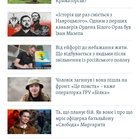
Краматорськ?
«Історія ще раз сміється з
Навроцького». Одним з перших
кавалерів Ордена Білого Орла був
Іван Мазепа
Від ейфорії до небажання жити.
Що відбувається з людьми після
звільнення із російського полону
Чоловік загинув і вона пішла на
фронт. «Це помста» – каже
операторка FPV «Білка»
Та, що планує бій. Як воює і про що
мріє офіцерка батальйону
«Свобода» Маргарита