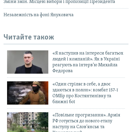
Зміни змін. Місцеві вибори і пропозиції Президента
Незалежність на фоні Януковича
Читайте також
«Я наступив на інтереси багатьох
людей і компаній». Як в Україні
реагують на інтерв’ю Михайла
Федорова
«Один стріляє в себе, а двоє
здаються в полон»: комбат 157-ї
ОМБр про Костянтинівку та
ближні бої
«Повільне прогризання». Армія
РФ готується до нового етапу
наступу на Слов’янськ та