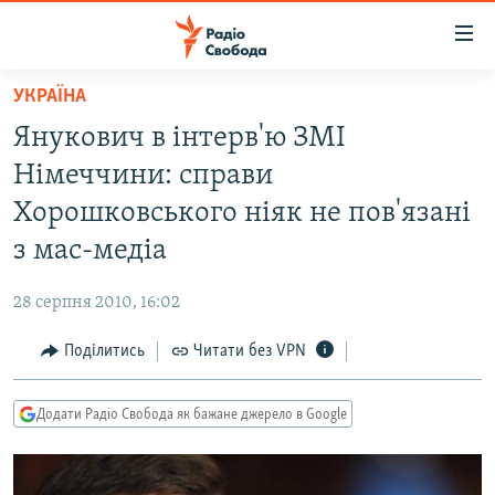
Доступність
посилання
Перейти
УКРАЇНА
до
РАДІО СВОБОДА – 70 РОКІВ
Янукович в інтерв'ю ЗМІ
основного
ВСЕ ЗА ДОБУ
матеріалу
Німеччини: справи
СТАТТІ
Перейти
Хорошковського ніяк не пов'язані
до
ВІЙНА
ПОЛІТИКА
з мас-медіа
основної
РОСІЙСЬКА «ФІЛЬТРАЦІЯ»
ЕКОНОМІКА
навігації
28 серпня 2010, 16:02
Перейти
ДОНБАС.РЕАЛІЇ
СУСПІЛЬСТВО
до
Поділитись
Читати без VPN
КРИМ.РЕАЛІЇ
КУЛЬТУРА
пошуку
ТИ ЯК?
СПОРТ
Додати Радіо Свобода як бажане джерело в Google
СХЕМИ
УКРАЇНА
ПРИАЗОВ’Я
СВІТ