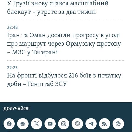
У Грузії знову стався масштабний
блекаут – утретє за два тижні
22:48
Іран та Оман досягли прогресу в угоді
про маршрут через Ормузьку протоку
– МЗС у Тегерані
22:23
На фронті відбулося 216 боїв з початку
доби – Генштаб ЗСУ
ДОЛУЧАЙСЯ!