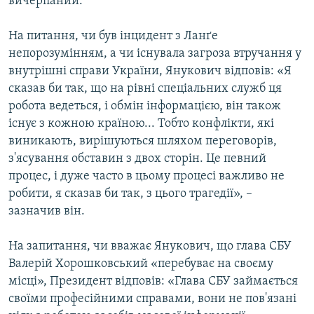
вичерпаний.
На питання, чи був інцидент з Ланґе
Усі сайти RFE/RL
непорозумінням, а чи існувала загроза втручання у
внутрішні справи України, Янукович відповів: «Я
сказав би так, що на рівні спеціальних служб ця
робота ведеться, і обмін інформацією, він також
існує з кожною країною... Тобто конфлікти, які
виникають, вирішуються шляхом переговорів,
з'ясування обставин з двох сторін. Це певний
процес, і дуже часто в цьому процесі важливо не
робити, я сказав би так, з цього трагедії», –
зазначив він.
На запитання, чи вважає Янукович, що глава СБУ
Валерій Хорошковський «перебуває на своєму
місці», Президент відповів: «Глава СБУ займається
своїми професійними справами, вони не пов'язані