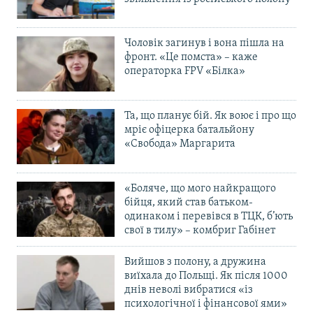
Чоловік загинув і вона пішла на
фронт. «Це помста» – каже
операторка FPV «Білка»
Та, що планує бій. Як воює і про що
мріє офіцерка батальйону
«Свобода» Маргарита
«Боляче, що мого найкращого
бійця, який став батьком-
одинаком і перевівся в ТЦК, б’ють
свої в тилу» – комбриг Габінет
Вийшов з полону, а дружина
виїхала до Польщі. Як після 1000
днів неволі вибратися «із
психологічної і фінансової ями»