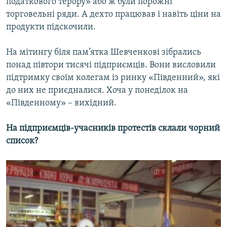
податкового терору» або ж були порожні
торговельні ряди. А дехто працював і навіть ціни на
продукти підскочили.
Усі сайти RFE/RL
На мітингу біля пам’ятка Шевченкові зібрались
понад півтори тисячі підприємців. Вони висловили
підтримку своїм колегам із ринку «Південний», які
до них не приєдналися. Хоча у понеділок на
«Південному» – вихідний.
На підприємців-учасників протестів склали чорний
список?