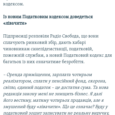
кодексом.
Із новим Податковим кодексом доведеться
«лівачити»
Підприємці розповіли Радіо Свобода, що вони
сплачують ринковий збір, дають хабарі
чиновникам санепідемстанції, податковій,
пожежній службам, а новий Податковий кодекс для
багатьох із них означатиме безробіття.
– Оренда приміщення, зарплата чотирьом
реалізатором, сплати у пенсійний фонд, охорона,
світло, єдиний податок – це достатня сума. Та нова
редакція закону мені не знищить бізнес. Я далі
його вестиму, матиму чотирьох продавців, але я
змушений буду «лівачити». Що це означає? Буду у
податковий зошит записувати не реальну виручку,