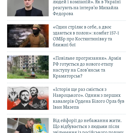
людей і компаній». Як в Україні
реагують на інтерв’ю Михайла
Федорова
«Один стріляє в себе, а двоє
здаються в полон»: комбат 157-ї
ОМБр про Костянтинівку та
ближні бої
«Повільне прогризання». Армія
РФ готується до нового етапу
наступу на Слов’янськ та
Краматорськ?
«Історія ще раз сміється з
Навроцького». Одним з перших
кавалерів Ордена Білого Орла був
Іван Мазепа
Від ейфорії до небажання жити.
Що відбувається з людьми після
звільнення із російського полону