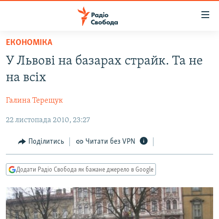
Доступність
посилання
Перейти
ЕКОНОМІКА
до
РАДІО СВОБОДА – 70 РОКІВ
У Львові на базарах страйк. Та не
основного
ВСЕ ЗА ДОБУ
матеріалу
на всіх
СТАТТІ
Перейти
до
Галина Терещук
ВІЙНА
ПОЛІТИКА
основної
22 листопада 2010, 23:27
РОСІЙСЬКА «ФІЛЬТРАЦІЯ»
ЕКОНОМІКА
навігації
Перейти
ДОНБАС.РЕАЛІЇ
СУСПІЛЬСТВО
Поділитись
Читати без VPN
до
КРИМ.РЕАЛІЇ
КУЛЬТУРА
пошуку
Додати Радіо Свобода як бажане джерело в Google
ТИ ЯК?
СПОРТ
СХЕМИ
УКРАЇНА
ПРИАЗОВ’Я
СВІТ