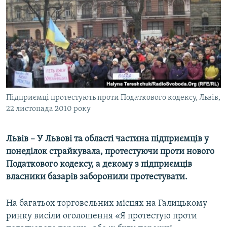
КИТАЙ.ВИКЛИКИ
МУЛЬТИМЕДІА
ФОТО
СПЕЦПРОЄКТИ
ПОДКАСТИ
Підприємці протестують проти Податкового кодексу, Львів,
22 листопада 2010 року
КРИМ РЕАЛІЇ
РУС
Львів – У Львові та області частина підприємців у
УКР
понеділок страйкувала, протестуючи проти нового
КТАТ
Податкового кодексу, а декому з підприємців
власники базарів заборонили протестувати.
ДОЛУЧАЙСЯ!
На багатьох торговельних місцях на Галицькому
ринку висіли оголошення «Я протестую проти