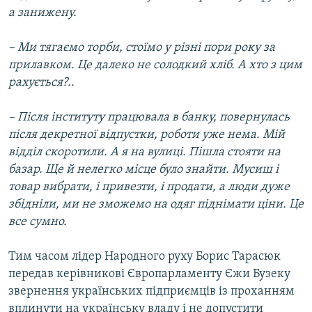
а занижену.
– Ми тягаємо торби, стоїмо у різні пори року за
прилавком. Це далеко не солодкий хліб. А хто з цим
рахується?..
– Після інституту працювала в банку, повернулась
після декретної відпустки, роботи уже нема. Мій
відділ скоротили. А я на вулиці. Пішла стояти на
базар. Ще й нелегко місце було знайти. Мусиш і
товар вибрати, і привезти, і продати, а люди дуже
збідніли, ми не зможемо на одяг піднімати ціни. Це
все сумно.
Тим часом лідер Народного руху Борис Тарасюк
передав керівникові Європарламенту Єжи Бузеку
звернення українських підприємців із проханням
вплинути на українську владу і не допустити