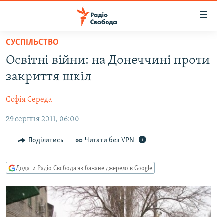
Доступність
посилання
Перейти
СУСПІЛЬСТВО
до
РАДІО СВОБОДА – 70 РОКІВ
Освітні війни: на Донеччині проти
основного
ВСЕ ЗА ДОБУ
матеріалу
закриття шкіл
СТАТТІ
Перейти
до
Софія Середа
ВІЙНА
ПОЛІТИКА
основної
29 серпня 2011, 06:00
РОСІЙСЬКА «ФІЛЬТРАЦІЯ»
ЕКОНОМІКА
навігації
Перейти
ДОНБАС.РЕАЛІЇ
СУСПІЛЬСТВО
Поділитись
Читати без VPN
до
КРИМ.РЕАЛІЇ
КУЛЬТУРА
пошуку
Додати Радіо Свобода як бажане джерело в Google
ТИ ЯК?
СПОРТ
СХЕМИ
УКРАЇНА
ПРИАЗОВ’Я
СВІТ