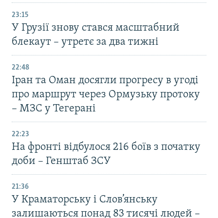
23:15
У Грузії знову стався масштабний
блекаут – утретє за два тижні
22:48
Іран та Оман досягли прогресу в угоді
про маршрут через Ормузьку протоку
– МЗС у Тегерані
22:23
На фронті відбулося 216 боїв з початку
доби – Генштаб ЗСУ
21:36
У Краматорську і Слов’янську
залишаються понад 83 тисячі людей –