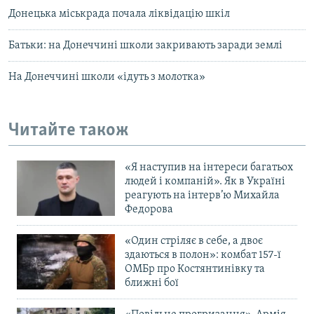
Донецька міськрада почала ліквідацію шкіл
Батьки: на Донеччині школи закривають заради землі
На Донеччині школи «ідуть з молотка»
Читайте також
«Я наступив на інтереси багатьох
людей і компаній». Як в Україні
реагують на інтерв’ю Михайла
Федорова
«Один стріляє в себе, а двоє
здаються в полон»: комбат 157-ї
ОМБр про Костянтинівку та
ближні бої