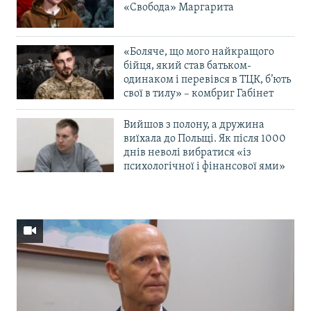
«Свобода» Маргарита
«Боляче, що мого найкращого
бійця, який став батьком-
одинаком і перевівся в ТЦК, б’ють
свої в тилу» – комбриг Габінет
Вийшов з полону, а дружина
виїхала до Польщі. Як після 1000
днів неволі вибратися «із
психологічної і фінансової ями»