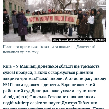
КИТАЙ.ВИКЛИКИ
МУЛЬТИМЕДІА
ФОТО
СПЕЦПРОЄКТИ
ПОДКАСТИ
Протести проти планів закрити школи на Донеччині
почалися ще взимку
КРИМ РЕАЛІЇ
РУС
Київ – У Макіївці Донецької області ще тривають
УКР
судові процеси, в яких оскаржується рішення
КТАТ
закрити три макіївські школи. А от донецьку школу
№ 111 таки вдалося відстояти. Ворошиловський
ДОЛУЧАЙСЯ!
районний суд Донецька вже ухвалив зупинити
ліквідацію цієї школи. Резонанс навколо таких
подій міністр освіти та науки Дмитро Табачник