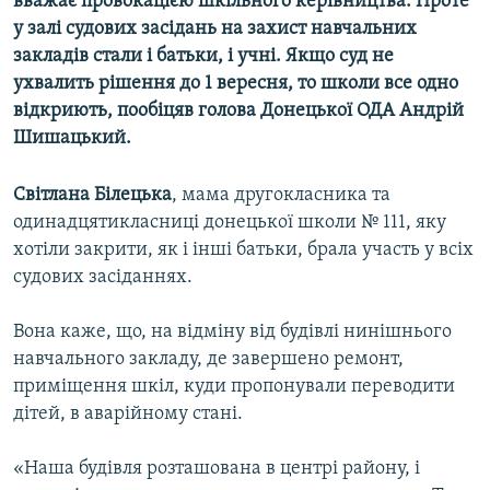
вважає провокацією шкільного керівництва. Проте
у залі судових засідань на захист навчальних
закладів стали і батьки, і учні. Якщо суд не
Усі сайти RFE/RL
ухвалить рішення до 1 вересня, то школи все одно
відкриють, пообіцяв голова Донецької ОДА Андрій
Шишацький.
Світлана Білецька
, мама другокласника та
одинадцятикласниці донецької школи № 111, яку
хотіли закрити, як і інші батьки, брала участь у всіх
судових засіданнях.
Вона каже, що, на відміну від будівлі нинішнього
навчального закладу, де завершено ремонт,
приміщення шкіл, куди пропонували переводити
дітей, в аварійному стані.
«Наша будівля розташована в центрі району, і