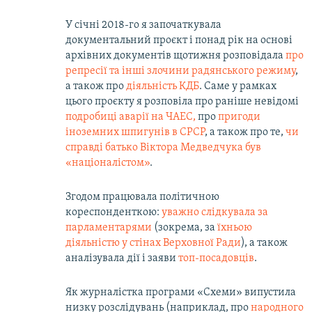
У січні 2018-го я започаткувала
документальний проєкт і понад рік на основі
архівних документів щотижня розповідала
про
репресії та інші злочини радянського режиму
,
а також про
діяльність КДБ
. Саме у рамках
цього проєкту я розповіла про раніше невідомі
подробиці аварії на ЧАЕС,
про
пригоди
іноземних шпигунів в СРСР
, а також про те,
чи
справді батько Віктора Медведчука був
«націоналістом»
.
Згодом працювала політичною
кореспонденткою:
уважно слідкувала за
парламентарями
(зокрема, за
їхньою
діяльністю у стінах Верховної Ради
), а також
аналізувала дії і заяви
топ-посадовців
.
Як журналістка програми ​«Схеми»​ випустила
низку розслідувань (наприклад, про
народного