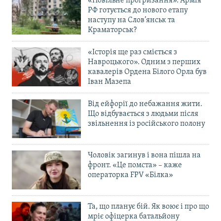
«Повільне прогризання». Армія
РФ готується до нового етапу
наступу на Слов’янськ та
Краматорськ?
«Історія ще раз сміється з
Навроцького». Одним з перших
кавалерів Ордена Білого Орла був
Іван Мазепа
Від ейфорії до небажання жити.
Що відбувається з людьми після
звільнення із російського полону
Чоловік загинув і вона пішла на
фронт. «Це помста» – каже
операторка FPV «Білка»
Та, що планує бій. Як воює і про що
мріє офіцерка батальйону