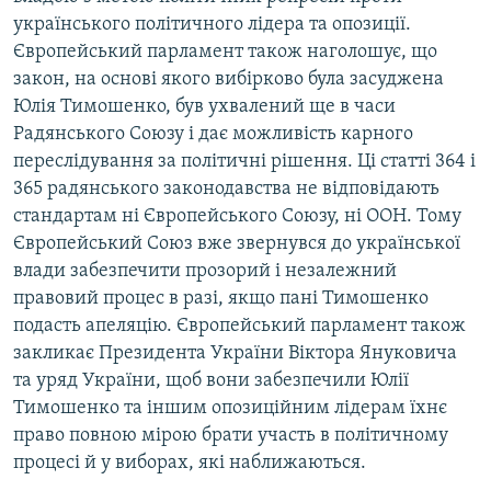
українського політичного лідера та опозиції.
Європейський парламент також наголошує, що
закон, на основі якого вибірково була засуджена
Юлія Тимошенко, був ухвалений ще в часи
Радянського Союзу і дає можливість карного
переслідування за політичні рішення. Ці статті 364 і
365 радянського законодавства не відповідають
стандартам ні Європейського Союзу, ні ООН. Тому
Європейський Союз вже звернувся до української
влади забезпечити прозорий і незалежний
правовий процес в разі, якщо пані Тимошенко
подасть апеляцію. Європейський парламент також
закликає Президента України Віктора Януковича
та уряд України, щоб вони забезпечили Юлії
Тимошенко та іншим опозиційним лідерам їхнє
право повною мірою брати участь в політичному
процесі й у виборах, які наближаються.