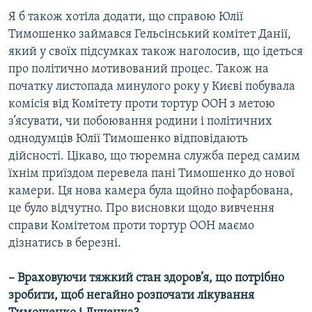
Я б також хотіла додати, що справою Юлії
Тимошенко займався Гельсінський комітет Данії,
який у своїх підсумках також наголосив, що ідеться
про політично мотивований процес. Також на
початку листопада минулого року у Києві побувала
комісія від Комітету проти тортур ООН з метою
з’ясувати, чи побоювання родини і політичних
однодумців Юлії Тимошенко відповідають
дійсності. Цікаво, що тюремна служба перед самим
їхнім приїздом перевела пані Тимошенко до нової
камери. Ця нова камера була щойно пофарбована,
це було відчутно. Про висновки щодо вивчення
справи Комітетом проти тортур ООН маємо
дізнатись в березні.
– Враховуючи тяжкий стан здоров’я, що потрібно
зробити, щоб негайно розпочати лікування