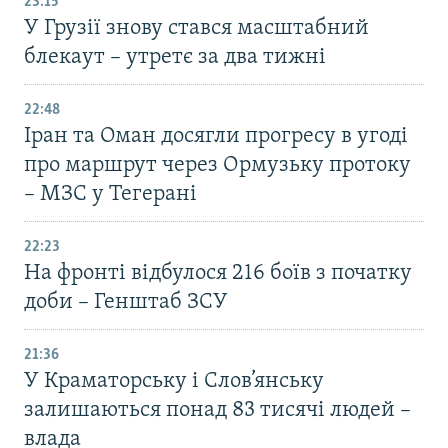
23:15
У Грузії знову стався масштабний
блекаут – утретє за два тижні
22:48
Іран та Оман досягли прогресу в угоді
про маршрут через Ормузьку протоку
– МЗС у Тегерані
22:23
На фронті відбулося 216 боїв з початку
доби – Генштаб ЗСУ
21:36
У Краматорську і Слов’янську
залишаються понад 83 тисячі людей –
влада