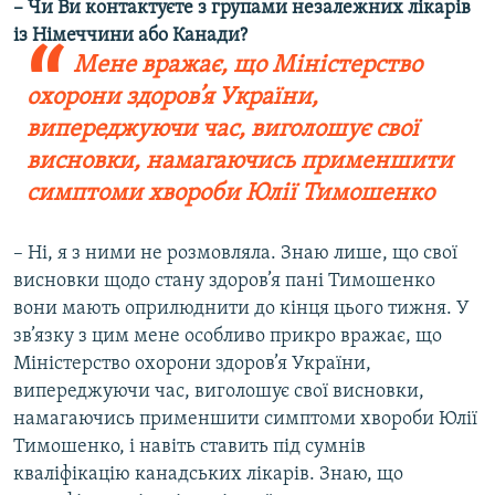
– Чи Ви контактуєте з групами незалежних лікарів
із Німеччини або Канади?
Мене вражає, що Міністерство
охорони здоров’я України,
випереджуючи час, виголошує свої
висновки, намагаючись применшити
симптоми хвороби Юлії Тимошенко
– Ні, я з ними не розмовляла. Знаю лише, що свої
висновки щодо стану здоров’я пані Тимошенко
вони мають оприлюднити до кінця цього тижня. У
зв’язку з цим мене особливо прикро вражає, що
Міністерство охорони здоров’я України,
випереджуючи час, виголошує свої висновки,
намагаючись применшити симптоми хвороби Юлії
Тимошенко, і навіть ставить під сумнів
кваліфікацію канадських лікарів. Знаю, що