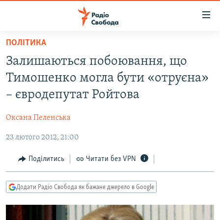
Доступність
посилання
Перейти
ПОЛІТИКА
до
РАДІО СВОБОДА – 70 РОКІВ
Залишаються побоювання, що
основного
ВСЕ ЗА ДОБУ
матеріалу
Тимошенко могла бути «отруєна»
СТАТТІ
Перейти
– євродепутат Ройтова
до
ВІЙНА
ПОЛІТИКА
основної
Оксана Пеленська
РОСІЙСЬКА «ФІЛЬТРАЦІЯ»
ЕКОНОМІКА
навігації
Перейти
23 лютого 2012, 21:00
ДОНБАС.РЕАЛІЇ
СУСПІЛЬСТВО
до
КРИМ.РЕАЛІЇ
КУЛЬТУРА
Поділитись
Читати без VPN
пошуку
ТИ ЯК?
СПОРТ
Додати Радіо Свобода як бажане джерело в Google
СХЕМИ
УКРАЇНА
ПРИАЗОВ’Я
СВІТ