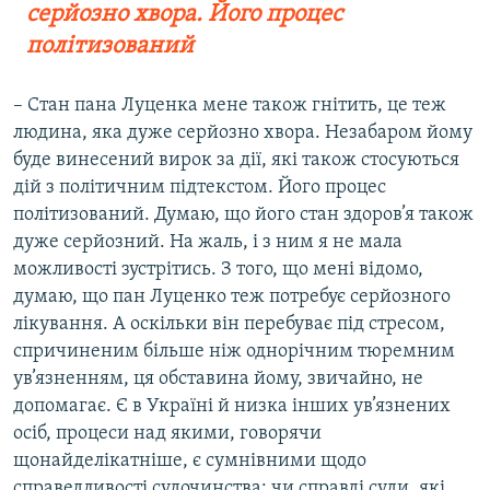
серйозно хвора. Його процес
політизований
– Стан пана Луценка мене також гнітить, це теж
людина, яка дуже серйозно хвора. Незабаром йому
буде винесений вирок за дії, які також стосуються
дій з політичним підтекстом. Його процес
політизований. Думаю, що його стан здоров’я також
дуже серйозний. На жаль, і з ним я не мала
можливості зустрітись. З того, що мені відомо,
думаю, що пан Луценко теж потребує серйозного
лікування. А оскільки він перебуває під стресом,
спричиненим більше ніж однорічним тюремним
ув’язненням, ця обставина йому, звичайно, не
допомагає. Є в Україні й низка інших ув’язнених
осіб, процеси над якими, говорячи
щонайделікатніше, є сумнівними щодо
справедливості судочинства: чи справді суди, які