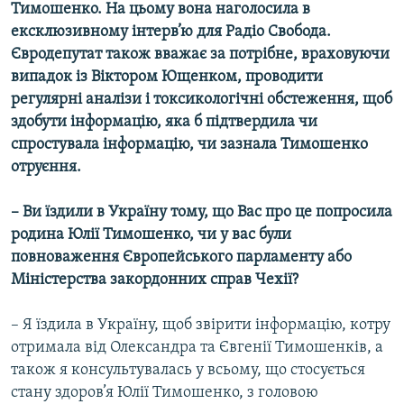
Тимошенко. На цьому вона наголосила в
ексклюзивному інтерв’ю для Радіо Свобода.
Усі сайти RFE/RL
Євродепутат також вважає за потрібне, враховуючи
випадок із Віктором Ющенком, проводити
регулярні аналізи і токсикологічні обстеження, щоб
здобути інформацію, яка б підтвердила чи
спростувала інформацію, чи зазнала Тимошенко
отруєння.
– Ви їздили в Україну тому, що Вас про це попросила
родина Юлії Тимошенко, чи у вас були
повноваження Європейського парламенту або
Міністерства закордонних справ Чехії?
– Я їздила в Україну, щоб звірити інформацію, котру
отримала від Олександра та Євгенії Тимошенків, а
також я консультувалась у всьому, що стосується
стану здоров’я Юлії Тимошенко, з головою