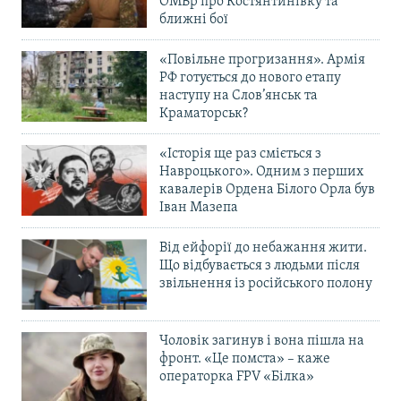
ОМБр про Костянтинівку та
ближні бої
«Повільне прогризання». Армія
РФ готується до нового етапу
наступу на Слов’янськ та
Краматорськ?
«Історія ще раз сміється з
Навроцького». Одним з перших
кавалерів Ордена Білого Орла був
Іван Мазепа
Від ейфорії до небажання жити.
Що відбувається з людьми після
звільнення із російського полону
Чоловік загинув і вона пішла на
фронт. «Це помста» – каже
операторка FPV «Білка»