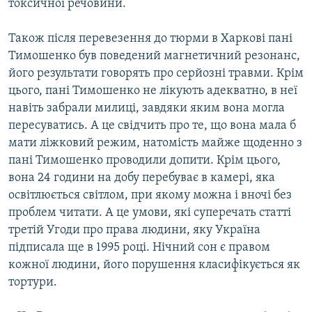
токсичної речовини.
Також після перевезення до тюрми в Харкові пані
Тимошенко був поведений магнетичний резонанс,
його результати говорять про серйозні травми. Крім
цього, пані Тимошенко не лікують адекватно, в неї
навіть забрали милиці, завдяки яким вона могла
пересуватись. А це свідчить про те, що вона мала б
мати ліжковий режим, натомість майже щоденно з
пані Тимошенко проводили допити. Крім цього,
вона 24 години на добу перебуває в камері, яка
освітлюється світлом, при якому можна і вночі без
проблем читати. А це умови, які суперечать статті
третій Угоди про права людини, яку Україна
підписала ще в 1995 році. Нічний сон є правом
кожної людини, його порушення класифікується як
тортури.