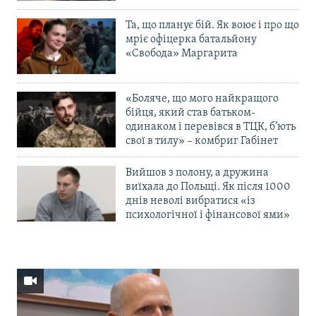
Та, що планує бій. Як воює і про що
мріє офіцерка батальйону
«Свобода» Маргарита
«Боляче, що мого найкращого
бійця, який став батьком-
одинаком і перевівся в ТЦК, б’ють
свої в тилу» – комбриг Габінет
Вийшов з полону, а дружина
виїхала до Польщі. Як після 1000
днів неволі вибратися «із
психологічної і фінансової ями»