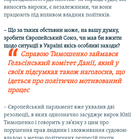
виносять вироки, є незалежними, чи вони
працюють під впливом владних політиків.
– Що за таких обставин може, на вашу думку,
зробити Європейський Союз, чи мав би вжити
щодо ситуації в Україні якісь особливі заходи?
Справою Тимошенко займався
Гельсінський комітет Данії, який у
своїх підсумках також наголосив, що
ідеться про політично мотивований
процес
– Європейський парламент вже ухвалив дві
резолюції, в яких однозначно засуджує вирок Юлії
Тимошенко і говорить у зв’язку з цим про
порушення прав людини і зловживання судовою
владою з метою політичних репресій проти