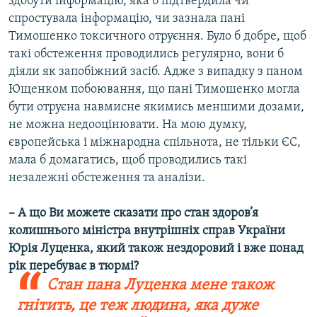
здобути інформацію, яка б підтвердила чи
спростувала інформацію, чи зазнала пані
Тимошенко токсичного отруєння. Було б добре, щоб
такі обстеження проводились регулярно, вони б
діяли як запобіжний засіб. Адже з випадку з паном
Ющенком побоювання, що пані Тимошенко могла
бути отруєна навмисне якимись меншими дозами,
не можна недооцінювати. На мою думку,
європейська і міжнародна спільнота, не тільки ЄС,
мала б домагатись, щоб проводились такі
незалежні обстеження та аналізи.
– А що Ви можете сказати про стан здоров’я
колишнього міністра внутрішніх справ України
Юрія Луценка, який також нездоровий і вже понад
рік перебуває в тюрмі?
Стан пана Луценка мене також
гнітить, це теж людина, яка дуже