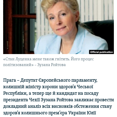
КИТАЙ.ВИКЛИКИ
МУЛЬТИМЕДІА
ФОТО
СПЕЦПРОЄКТИ
ПОДКАСТИ
КРИМ РЕАЛІЇ
«Стан Луценка мене також гнітить. Його процес
РУС
політизований» – Зузана Ройтова
УКР
Прага – Депутат Європейського парламенту,
КТАТ
колишній міністр хорони здоров’я Чеської
Республіки, а тепер ще й кандидат на посаду
ДОЛУЧАЙСЯ!
президента Чехії Зузана Ройтова закликає провести
докладний аналіз всіх висновків обстеження стану
здоров’я колишнього прем’єра України Юлії