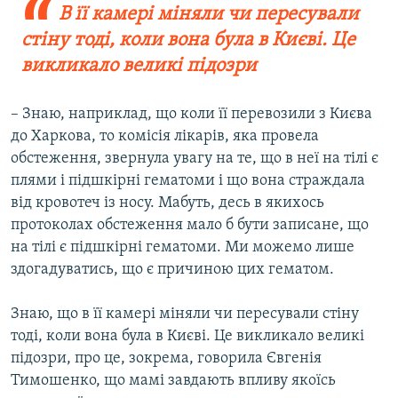
В її камері міняли чи пересували
стіну тоді, коли вона була в Києві. Це
викликало великі підозри
– Знаю, наприклад, що коли її перевозили з Києва
до Харкова, то комісія лікарів, яка провела
обстеження, звернула увагу на те, що в неї на тілі є
плями і підшкірні гематоми і що вона страждала
від кровотеч із носу. Мабуть, десь в якихось
протоколах обстеження мало б бути записане, що
на тілі є підшкірні гематоми. Ми можемо лише
здогадуватись, що є причиною цих гематом.
Знаю, що в її камері міняли чи пересували стіну
тоді, коли вона була в Києві. Це викликало великі
підозри, про це, зокрема, говорила Євгенія
Тимошенко, що мамі завдають впливу якоїсь