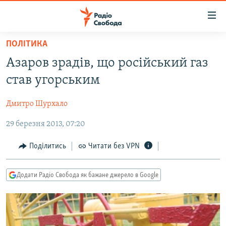
Доступність
посилання
Перейти
ПОЛІТИКА
до
РАДІО СВОБОДА – 70 РОКІВ
Азаров зрадів, що російський газ
основного
ВСЕ ЗА ДОБУ
матеріалу
став угорським
СТАТТІ
Перейти
до
Дмитро Шурхало
ВІЙНА
ПОЛІТИКА
основної
29 березня 2013, 07:20
РОСІЙСЬКА «ФІЛЬТРАЦІЯ»
ЕКОНОМІКА
навігації
Перейти
ДОНБАС.РЕАЛІЇ
СУСПІЛЬСТВО
Поділитись
Читати без VPN
до
КРИМ.РЕАЛІЇ
КУЛЬТУРА
пошуку
Додати Радіо Свобода як бажане джерело в Google
ТИ ЯК?
СПОРТ
СХЕМИ
УКРАЇНА
КИТАЙ.ВИКЛИКИ
СВІТ