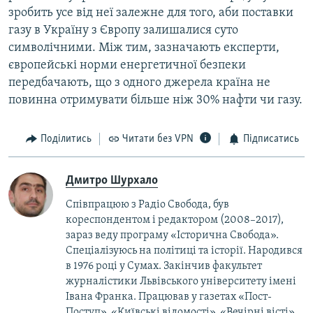
зробить усе від неї залежне для того, аби поставки
газу в Україну з Європу залишалися суто
символічними. Між тим, зазначають експерти,
європейські норми енергетичної безпеки
передбачають, що з одного джерела країна не
повинна отримувати більше ніж 30% нафти чи газу.
Поділитись
Читати без VPN
Підписатись
Дмитро Шурхало
Співпрацюю з Радіо Свобода, був
кореcпондентом і редактором (2008–2017),
зараз веду програму «Історична Свобода».
Спеціалізуюсь на політиці та історії. Народився
в 1976 році у Сумах. Закінчив факультет
журналістики Львівського університету імені
Івана Франка. Працював у газетах «Пост-
Поступ», «Київські відомості», «Вечірні вісті»,