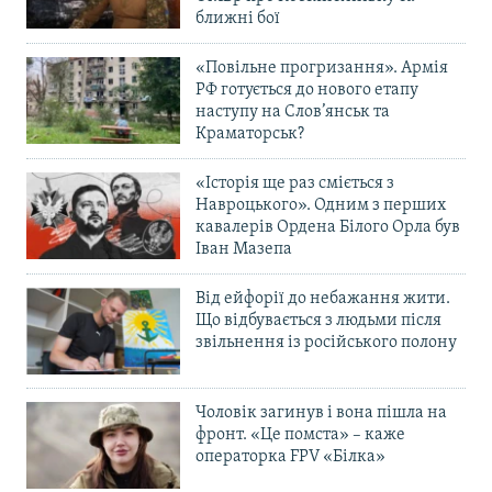
ближні бої
«Повільне прогризання». Армія
РФ готується до нового етапу
наступу на Слов’янськ та
Краматорськ?
«Історія ще раз сміється з
Навроцького». Одним з перших
кавалерів Ордена Білого Орла був
Іван Мазепа
Від ейфорії до небажання жити.
Що відбувається з людьми після
звільнення із російського полону
Чоловік загинув і вона пішла на
фронт. «Це помста» – каже
операторка FPV «Білка»