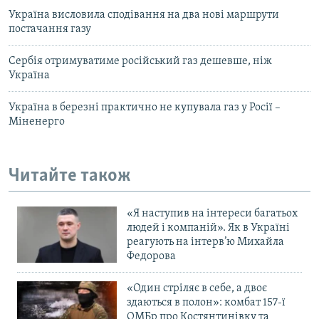
Україна висловила сподівання на два нові маршрути
постачання газу
Сербія отримуватиме російський газ дешевше, ніж
Україна
Україна в березнi практично не купувала газ у Росiї –
Мiненерго
Читайте також
«Я наступив на інтереси багатьох
людей і компаній». Як в Україні
реагують на інтерв’ю Михайла
Федорова
«Один стріляє в себе, а двоє
здаються в полон»: комбат 157-ї
ОМБр про Костянтинівку та