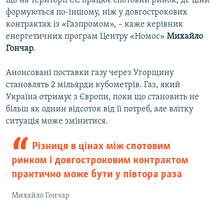
що на території ЄС працює спотовий ринок, де ціни
формуються по-іншому, ніж у довгострокових
контрактах із «Газпромом», – каже керівник
енергетичних програм Центру «Номос»
Михайло
Гончар
.
Анонсовані поставки газу через Угорщину
становлять 2 мільярди кубометрів. Газ, який
Україна отримує з Європи, поки що становить не
більш як однин відсоток від її потреб, але влітку
ситуація може змінитися.
Різниця в цінах між спотовим
ринком і довгостроковим контрактом
практично може бути у півтора раза
Михайло Гончар