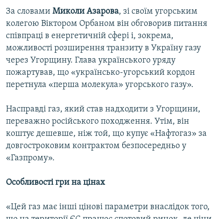
Усі сайти RFE/RL
За словами
Миколи Азарова
, зі своїм угорським
колегою Віктором Орбаном він обговорив питання
співпраці в енергетичній сфері і, зокрема,
можливості розширення транзиту в Україну газу
через Угорщину. Глава українського уряду
пожартував, що «українсько-угорський кордон
перетнула «перша молекула» угорського газу».
Насправді газ, який став надходити з Угорщини,
переважно російського походження. Утім, він
коштує дешевше, ніж той, що купує «Нафтогаз» за
довгостроковим контрактом безпосередньо у
«Газпрому».
Особливості гри на цінах
«Цей газ має інші цінові параметри внаслідок того,