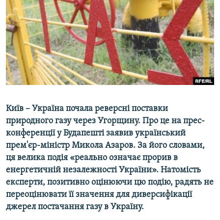
МУЛЬТИМЕДІА
ФОТО
СПЕЦПРОЄКТИ
ПОДКАСТИ
КРИМ РЕАЛІЇ
РУС
Київ – Україна почала реверсні поставки
УКР
природного газу через Угорщину. Про це на прес-
конференції у Будапешті заявив український
КТАТ
прем'єр-міністр Микола Азаров. За його словами,
ця велика подія «реально означає прорив в
ДОЛУЧАЙСЯ!
енергетичній незалежності України». Натомість
експерти, позитивно оцінюючи цю подію, радять не
переоцінювати її значення для диверсифікації
джерел постачання газу в Україну.