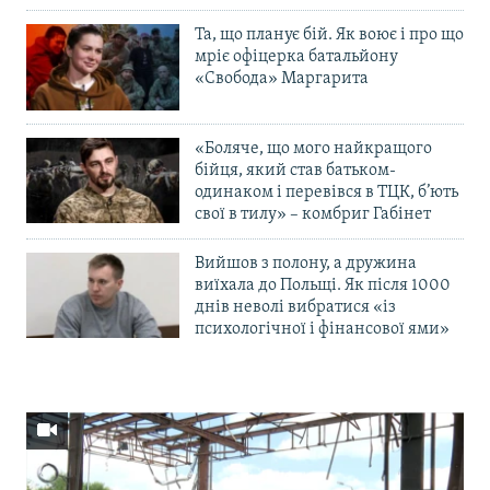
Та, що планує бій. Як воює і про що
мріє офіцерка батальйону
«Свобода» Маргарита
«Боляче, що мого найкращого
бійця, який став батьком-
одинаком і перевівся в ТЦК, б’ють
свої в тилу» – комбриг Габінет
Вийшов з полону, а дружина
виїхала до Польщі. Як після 1000
днів неволі вибратися «із
психологічної і фінансової ями»