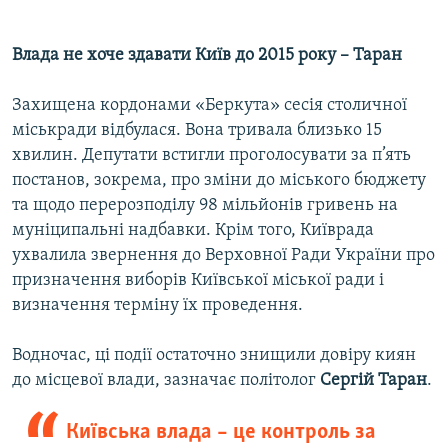
а
р
д
е
Влада не хоче здавати Київ до 2015 року – Таран
д
Захищена кордонами «Беркута» сесія столичної
міськради відбулася. Вона тривала близько 15
хвилин. Депутати встигли проголосувати за п’ять
постанов, зокрема, про зміни до міського бюджету
та щодо перерозподілу 98 мільйонів гривень на
муніципальні надбавки. Крім того, Київрада
ухвалила звернення до Верховної Ради України про
призначення виборів Київської міської ради і
визначення терміну їх проведення.
Водночас, ці події остаточно знищили довіру киян
до місцевої влади, зазначає політолог
Сергій Таран
.
Київська влада – це контроль за