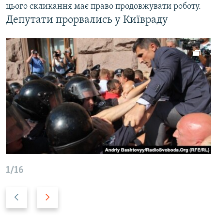
цього скликання має право продовжувати роботу.
Депутати прорвались у Київраду
1/16
Н
В
а
п
з
е