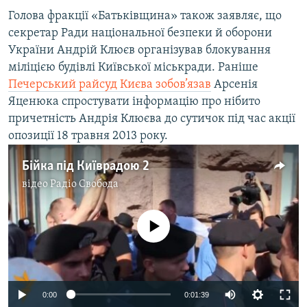
Голова фракції «Батьківщина» також заявляє, що
секретар Ради національної безпеки й оборони
України Андрій Клюєв організував блокування
міліцією будівлі Київської міськради. Раніше
Печерський райсуд Києва зобов’язав
Арсенія
Яценюка спростувати інформацію про нібито
причетність Андрія Клюєва до сутичок під час акції
опозиції 18 травня 2013 року.
Бійка під Київрадою 2
відео
Радіо Свобода
No media source currently available
0:00
0:01:39