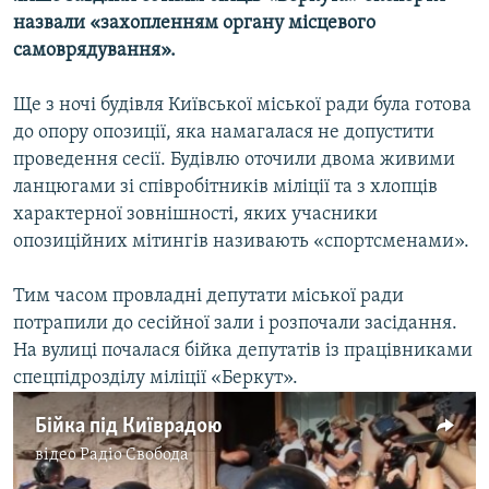
назвали «захопленням органу місцевого
самоврядування».
Усі сайти RFE/RL
Ще з ночі будівля Київської міської ради була готова
до опору опозиції, яка намагалася не допустити
проведення сесії. Будівлю оточили двома живими
ланцюгами зі співробітників міліції та з хлопців
характерної зовнішності, яких учасники
опозиційних мітингів називають «спортсменами».
Тим часом провладні депутати міської ради
потрапили до сесійної зали і розпочали засідання.
На вулиці почалася бійка депутатів із працівниками
спецпідрозділу міліції «Беркут».
Бійка під Київрадою
відео
Радіо Свобода