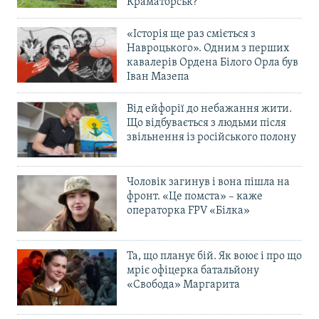
Краматорськ?
«Історія ще раз сміється з
Навроцького». Одним з перших
кавалерів Ордена Білого Орла був
Іван Мазепа
Від ейфорії до небажання жити.
Що відбувається з людьми після
звільнення із російського полону
Чоловік загинув і вона пішла на
фронт. «Це помста» – каже
операторка FPV «Білка»
Та, що планує бій. Як воює і про що
мріє офіцерка батальйону
«Свобода» Маргарита