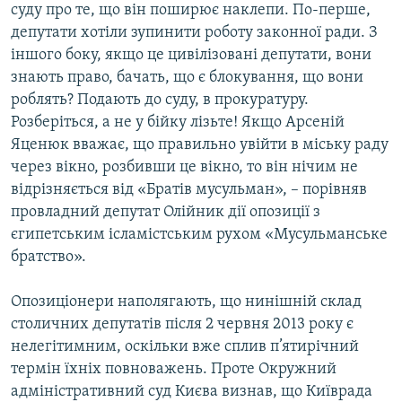
суду про те, що він поширює наклепи. По-перше,
депутати хотіли зупинити роботу законної ради. З
іншого боку, якщо це цивілізовані депутати, вони
знають право, бачать, що є блокування, що вони
роблять? Подають до суду, в прокуратуру.
Розберіться, а не у бійку лізьте! Якщо Арсеній
Яценюк вважає, що правильно увійти в міську раду
через вікно, розбивши це вікно, то він нічим не
відрізняється від «Братів мусульман», – порівняв
провладний депутат Олійник дії опозиції з
єгипетським ісламістським рухом «Мусульманське
братство».
Опозиціонери наполягають, що нинішній склад
столичних депутатів після 2 червня 2013 року є
нелегітимним, оскільки вже сплив п’ятирічний
термін їхніх повноважень. Проте Окружний
адміністративний суд Києва визнав, що Київрада