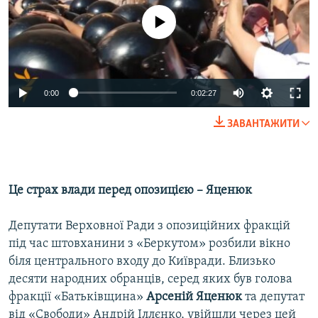
No media source currently available
0:00
0:02:27
ЗАВАНТАЖИТИ
Це страх влади перед опозицією – Яценюк
Депутати Верховної Ради з опозиційних фракцій
під час штовханини з «Беркутом» розбили вікно
біля центрального входу до Київради. Близько
десяти народних обранців, серед яких був голова
фракції «Батьківщина»
Арсеній Яценюк
та депутат
від «Свободи» Андрій Іллєнко, увійшли через цей