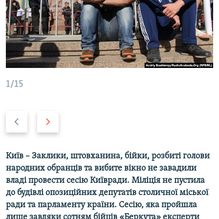
КИТАЙ.ВИКЛИКИ
МУЛЬТИМЕДІА
ФОТО
СПЕЦПРОЄКТИ
ПОДКАСТИ
1/15
КРИМ РЕАЛІЇ
Назад
Вперед
РУС
УКР
КТАТ
Київ –
Заклики, штовханина, бійки, розбиті голови
народних обранців та вибите вікно не завадили
ДОЛУЧАЙСЯ!
владі провести сесію Київради. Міліція не пустила
до будівлі опозиційних депутатів столичної міської
ради та парламенту країни. Сесію, яка пройшла
лише завдяки сотням бійців «Беркута» експерти