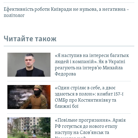
Ефективність роботи Київради не нульова, а негативна –
політолог
Читайте також
«Я наступив на інтереси багатьох
людей і компаній». Як в Україні
реагують на інтерв’ю Михайла
Федорова
«Один стріляє в себе, а двоє
здаються в полон»: комбат 157-ї
ОМБр про Костянтинівку та
ближні бої
«Повільне прогризання». Армія
РФ готується до нового етапу
наступу на Слов’янськ та