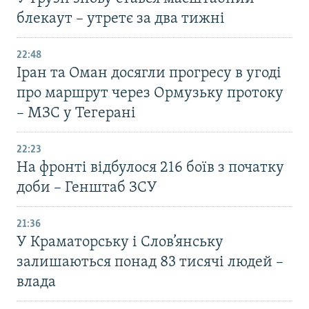
блекаут – утретє за два тижні
22:48
Іран та Оман досягли прогресу в угоді
про маршрут через Ормузьку протоку
– МЗС у Тегерані
22:23
На фронті відбулося 216 боїв з початку
доби – Генштаб ЗСУ
21:36
У Краматорську і Слов’янську
залишаються понад 83 тисячі людей –
влада