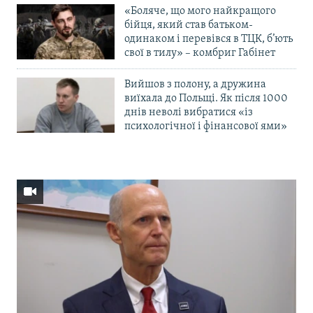
«Боляче, що мого найкращого
бійця, який став батьком-
одинаком і перевівся в ТЦК, б’ють
свої в тилу» – комбриг Габінет
Вийшов з полону, а дружина
виїхала до Польщі. Як після 1000
днів неволі вибратися «із
психологічної і фінансової ями»