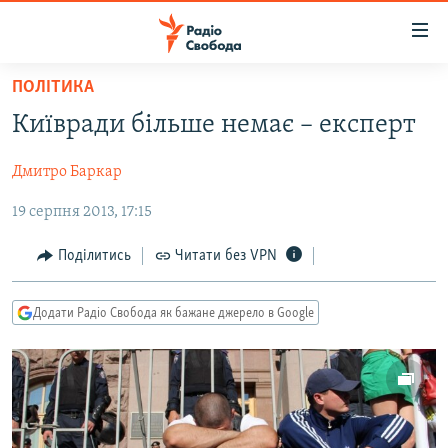
Доступність
посилання
Перейти
ПОЛІТИКА
до
РАДІО СВОБОДА – 70 РОКІВ
Київради більше немає – експерт
основного
ВСЕ ЗА ДОБУ
матеріалу
Дмитро Баркар
СТАТТІ
Перейти
до
19 серпня 2013, 17:15
ВІЙНА
ПОЛІТИКА
основної
РОСІЙСЬКА «ФІЛЬТРАЦІЯ»
ЕКОНОМІКА
навігації
Поділитись
Читати без VPN
Перейти
ДОНБАС.РЕАЛІЇ
СУСПІЛЬСТВО
до
Додати Радіо Свобода як бажане джерело в Google
КРИМ.РЕАЛІЇ
КУЛЬТУРА
пошуку
ТИ ЯК?
СПОРТ
СХЕМИ
УКРАЇНА
ПРИАЗОВ’Я
СВІТ