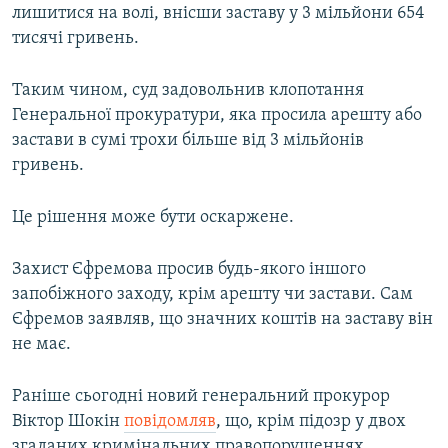
лишитися на волі, внісши заставу у 3 мільйони 654
Усі сайти RFE/RL
тисячі гривень.
Таким чином, суд задовольнив клопотання
Генеральної прокуратури, яка просила арешту або
застави в сумі трохи більше від 3 мільйонів
гривень.
Це рішення може бути оскаржене.
Захист Єфремова просив будь-якого іншого
запобіжного заходу, крім арешту чи застави. Сам
Єфремов заявляв, що значних коштів на заставу він
не має.
Раніше сьогодні новий генеральний прокурор
Віктор Шокін
повідомляв
, що, крім підозр у двох
згаданих кримінальних правопорушеннях,