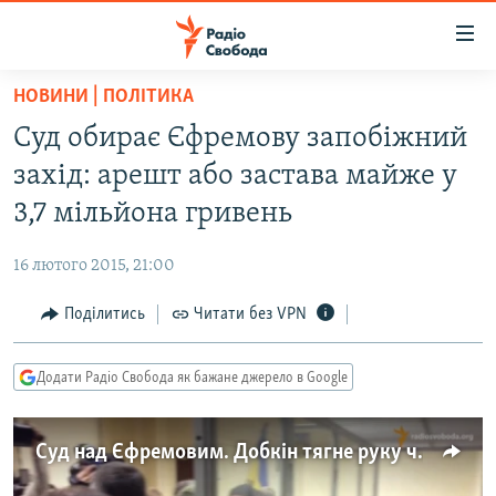
Доступність
посилання
Перейти
НОВИНИ | ПОЛІТИКА
до
РАДІО СВОБОДА – 70 РОКІВ
Суд обирає Єфремову запобіжний
основного
ВСЕ ЗА ДОБУ
матеріалу
захід: арешт або застава майже у
СТАТТІ
Перейти
3,7 мільйона гривень
до
ВІЙНА
ПОЛІТИКА
основної
16 лютого 2015, 21:00
РОСІЙСЬКА «ФІЛЬТРАЦІЯ»
ЕКОНОМІКА
навігації
Перейти
Поділитись
Читати без VPN
ДОНБАС.РЕАЛІЇ
СУСПІЛЬСТВО
до
КРИМ.РЕАЛІЇ
КУЛЬТУРА
пошуку
Додати Радіо Свобода як бажане джерело в Google
ТИ ЯК?
СПОРТ
СХЕМИ
УКРАЇНА
Суд над Єфремовим. Добкін тягне руку через скло
КИТАЙ.ВИКЛИКИ
СВІТ