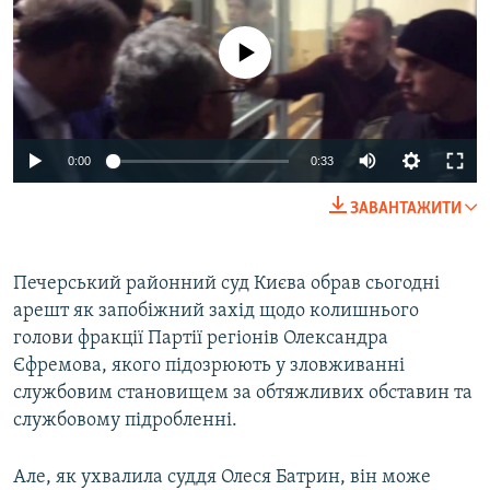
МУЛЬТИМЕДІА
No media source currently available
ФОТО
СПЕЦПРОЄКТИ
ПОДКАСТИ
0:00
0:33
КРИМ РЕАЛІЇ
ЗАВАНТАЖИТИ
РУС
УКР
Печерський районний суд Києва обрав сьогодні
КТАТ
арешт як запобіжний захід щодо колишнього
голови фракції Партії регіонів Олександра
ДОЛУЧАЙСЯ!
Єфремова, якого підозрюють у зловживанні
службовим становищем за обтяжливих обставин та
службовому підробленні.
Але, як ухвалила суддя Олеся Батрин, він може