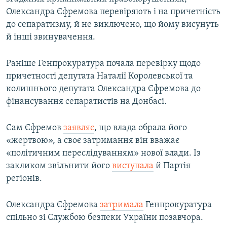
Олександра Єфремова перевіряють і на причетність
до сепаратизму, й не виключено, що йому висунуть
й інші звинувачення.
Раніше Генпрокуратура почала перевірку щодо
причетності депутата Наталії Королевської та
колишнього депутата Олександра Єфремова до
фінансування сепаратистів на Донбасі.
Сам Єфремов
заявляє
, що влада обрала його
«жертвою», а своє затримання він вважає
«політичним переслідуванням» нової влади. Із
закликом звільнити його
виступала
й Партія
регіонів.
Олександра Єфремова
затримала
Генпрокуратура
спільно зі Службою безпеки України позавчора.