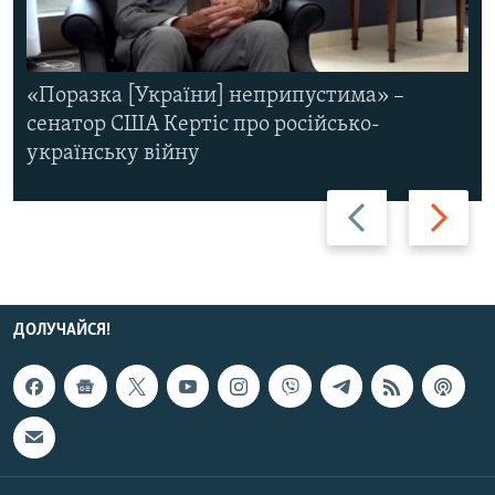
«Поразка [України] неприпустима» –
сенатор США Кертіс про російсько-
українську війну
Назад
Вперед
ДОЛУЧАЙСЯ!