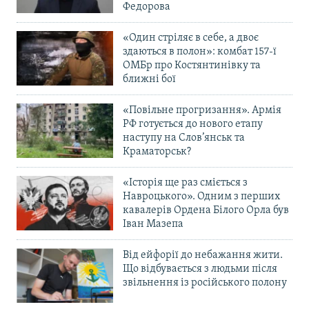
Федорова
«Один стріляє в себе, а двоє
здаються в полон»: комбат 157-ї
ОМБр про Костянтинівку та
ближні бої
«Повільне прогризання». Армія
РФ готується до нового етапу
наступу на Слов’янськ та
Краматорськ?
«Історія ще раз сміється з
Навроцького». Одним з перших
кавалерів Ордена Білого Орла був
Іван Мазепа
Від ейфорії до небажання жити.
Що відбувається з людьми після
звільнення із російського полону