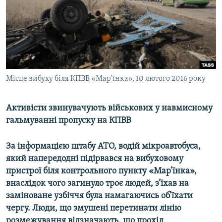
МУЛЬТИМЕДІА
ФОТО
СПЕЦПРОЄКТИ
ПОДКАСТИ
Місце вибуху біля КПВВ «Мар’їнка», 10 лютого 2016 року
КРИМ РЕАЛІЇ
РУС
Активісти звинувачують військових у навмисному
УКР
гальмуванні пропуску на КПВВ
КТАТ
За інформацією штабу АТО, водій мікроавтобуса,
який напередодні підірвався на вибуховому
ДОЛУЧАЙСЯ!
пристрої біля контрольного пункту «Мар’їнка»,
внаслідок чого загинуло троє людей, з’їхав на
заміноване узбіччя була намагаючись об’їхати
чергу. Люди, що змушені перетинати лінію
розмежування відзначають, що прохід