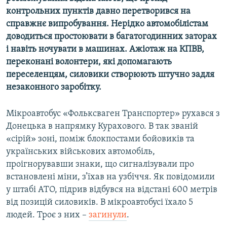
Усі сайти RFE/RL
контрольних пунктів давно перетворився на
справжнє випробування. Нерідко автомобілістам
доводиться простоювати в багатогодинних заторах
і навіть ночувати в машинах. Ажіотаж на КПВВ,
переконані волонтери, які допомагають
переселенцям, силовики створюють штучно задля
незаконного заробітку.
Мікроавтобус «Фольксваген Транспортер» рухався з
Донецька в напрямку Курахового. В так званій
«сірій» зоні, поміж блокпостами бойовиків та
українських військових автомобіль,
проігнорувавши знаки, що сигналізували про
встановлені міни, з’їхав на узбіччя. Як повідомили
у штабі АТО, підрив відбувся на відстані 600 метрів
від позицій силовиків. В мікроавтобусі їхало 5
людей. Троє з них –
загинули
.