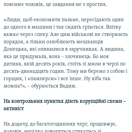
пояснює чоловік, це завдання не з простих.
«Люди, щоб економити пальне, пересідають один
до одного в машини і так сидять гріються. Влітку
важко через спеку. Але цим військові не створюють
порядок, а тільки озлоблюють мешканців
Донецька, які опинилися в заручниках. А людина,
яка це придумала, вона – злочинець. Бо моя
дитина, якій десять років, стоїть зі мною в черзі по
десять-дванадцять годин. Тому ми беремо з собою і
горщик, і «памперси» і все інше. Ну хіба так
можна?», – обурюється Вадим.
На контрольних пунктах діють корупційні схеми –
активіст
На додачу, до багатогодинних черг, продовжує,
чоловік, нерідко доводиться стикатись зі