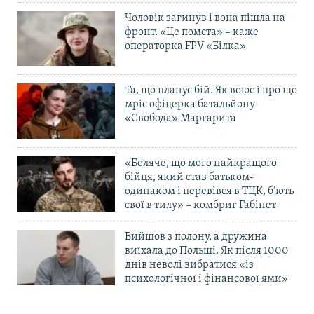
Чоловік загинув і вона пішла на
фронт. «Це помста» – каже
операторка FPV «Білка»
Та, що планує бій. Як воює і про що
мріє офіцерка батальйону
«Свобода» Маргарита
«Боляче, що мого найкращого
бійця, який став батьком-
одинаком і перевівся в ТЦК, б’ють
свої в тилу» – комбриг Габінет
Вийшов з полону, а дружина
виїхала до Польщі. Як після 1000
днів неволі вибратися «із
психологічної і фінансової ями»