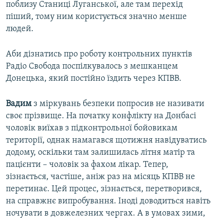
поблизу Станиці Луганської, але там перехід
піший, тому ним користується значно менше
людей.
Аби дізнатись про роботу контрольних пунктів
Радіо Свобода поспілкувалось з мешканцем
Донецька, який постійно їздить через КПВВ.
Вадим
з міркувань безпеки попросив не називати
своє прізвище. На початку конфлікту на Донбасі
чоловік виїхав з підконтрольної бойовикам
території, однак намагався щотижня навідуватись
додому, оскільки там залишилась літня матір та
пацієнти – чоловік за фахом лікар. Тепер,
зізнається, частіше, аніж раз на місяць КПВВ не
перетинає. Цей процес, зізнається, перетворився,
на справжнє випробування. Іноді доводиться навіть
ночувати в довжелезних чергах. А в умовах зими,