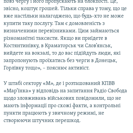
повз чергу і його пропускають на блокпості. Це,
звісно, коштує грошей. Тільки справа у тому, що це
вже настільки налагоджено, що будь-хто не може
купити таку послугу. Там є домовленість з
визначеними перевізниками. Цим займаються
різноманітні таксисти. Якщо ви приїдете в
Костянтинівку, в Краматорськ чи Слов’янськ,
вийдете на вокзалі, то до вас підійдуть люди, які
запропонують проїхатись без черги в Донецьк,
Горлівку тощо», – пояснює активіст.
У штабі сектору «М», де і розташований КПВВ
«Мар’їнка» у відповідь на запитання Радіо Свобода
щодо зловживань військових повідомили, що не
мають інформації про схожі факти, а контрольні
пункти працюють у звичному режимі, не
створюючи штучних перешкод.