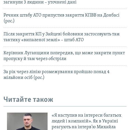
загинули 3 людини – уточнені дані
Речник штабу АТО припустив закриття КПВВ на Донбасі
(рос.)
Після закриття КП у Зайцеві бойовики застосовують там
тактику «випаленої землі» – штаб АТО
Керівник Луганщини попередив, що може закрити пункт
пропуску й там через обстріли
За рік через лінію розмежування пройшло понад 4
мільйони осіб (рос.)
Читайте також
«Я наступив на інтереси багатьох
людей і компаній». Як в Україні
реагують на інтерв’ю Михайла