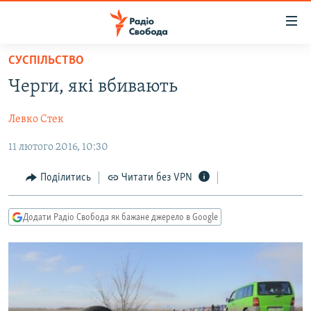
Доступність
посилання
Перейти
СУСПІЛЬСТВО
до
РАДІО СВОБОДА – 70 РОКІВ
Черги, які вбивають
основного
ВСЕ ЗА ДОБУ
матеріалу
Левко Стек
СТАТТІ
Перейти
до
11 лютого 2016, 10:30
ВІЙНА
ПОЛІТИКА
основної
РОСІЙСЬКА «ФІЛЬТРАЦІЯ»
ЕКОНОМІКА
навігації
Поділитись
Читати без VPN
Перейти
ДОНБАС.РЕАЛІЇ
СУСПІЛЬСТВО
до
Додати Радіо Свобода як бажане джерело в Google
КРИМ.РЕАЛІЇ
КУЛЬТУРА
пошуку
ТИ ЯК?
СПОРТ
СХЕМИ
УКРАЇНА
КИТАЙ.ВИКЛИКИ
СВІТ