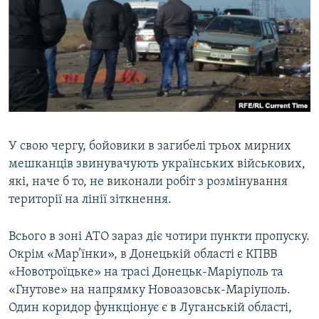
У свою чергу, бойовики в загибелі трьох мирних
мешканців звинувачують українських військових,
які, наче б то, не виконали робіт з розмінування
території на лінії зіткнення.
Всього в зоні АТО зараз діє чотири пункти пропуску.
Окрім «Мар’їнки», в Донецькій області є КПВВ
«Новотроїцьке» на трасі Донецьк-Маріуполь та
«Гнутове» на напрямку Новоазовськ-Маріуполь.
Один коридор функціонує є в Луганській області,