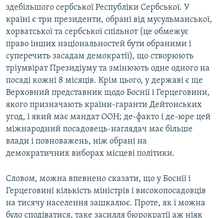
здебільшого сербської Республіки Сербської. У
країні є три президенти, обрані від мусульманської,
хорватської та сербської спільнот (це обмежує
право інших національностей бути обраними і
суперечить засадам демократії), що створюють
тріумвірат Президіуму та змінюють одне одного на
посаді кожні 8 місяців. Крім цього, у державі є ще
Верховний представник щодо Боснії і Герцеговини,
якого призначають країни-гаранти Дейтонських
угод, і який має мандат ООН; де-факто і де-юре цей
міжнародний посадовець-наглядач має більше
влади і повноважень, ніж обрані на
демократичних виборах місцеві політики.
Словом, можна впевнено сказати, що у Боснії і
Герцеговині кількість міністрів і високопосадовців
на тисячу населення зашкалює. Проте, як і можна
було сподіватися, таке засилля бюрократії аж ніяк