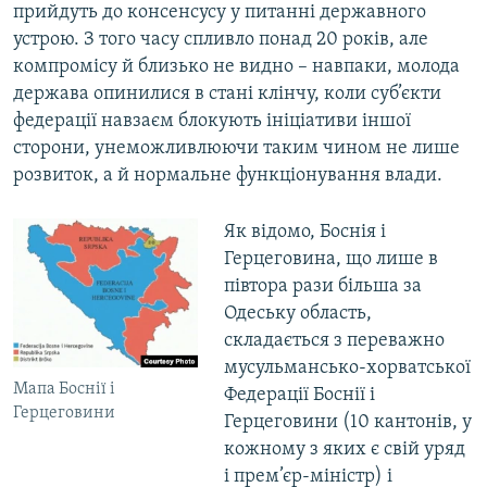
прийдуть до консенсусу у питанні державного
устрою. З того часу спливло понад 20 років, але
компромісу й близько не видно – навпаки, молода
держава опинилися в стані клінчу, коли суб’єкти
федерації навзаєм блокують ініціативи іншої
сторони, унеможливлюючи таким чином не лише
розвиток, а й нормальне функціонування влади.
Як відомо, Боснія і
Герцеговина, що лише в
півтора рази більша за
Одеську область,
складається з переважно
мусульмансько-хорватської
Мапа Боснії і
Федерації Боснії і
Герцеговини
Герцеговини (10 кантонів, у
кожному з яких є свій уряд
і прем’єр-міністр) і