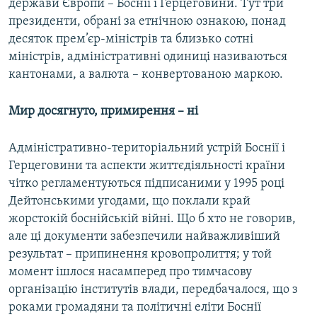
держави Європи – Боснії і Герцеговини. Тут три
президенти, обрані за етнічною ознакою, понад
десяток прем’єр-міністрів та близько сотні
Усі сайти RFE/RL
міністрів, адміністративні одиниці називаються
кантонами, а валюта – конвертованою маркою.
Мир досягнуто, примирення – ні
Адміністративно-територіальний устрій Боснії і
Герцеговини та аспекти життєдіяльності країни
чітко регламентуються підписаними у 1995 році
Дейтонськими угодами, що поклали край
жорстокій боснійській війні. Що б хто не говорив,
але ці документи забезпечили найважливіший
результат – припинення кровопролиття; у той
момент ішлося насамперед про тимчасову
організацію інститутів влади, передбачалося, що з
роками громадяни та політичні еліти Боснії