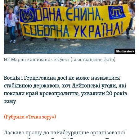
КИТАЙ.ВИКЛИКИ
МУЛЬТИМЕДІА
ФОТО
СПЕЦПРОЄКТИ
ПОДКАСТИ
На Марші вишиванок в Одесі (ілюстраційне фото)
КРИМ РЕАЛІЇ
РУС
Боснія і Герцеговина досі не може називатися
стабільною державою, хоч Дейтонські угоди, які
УКР
поклали край кровопролиттю, ухвалили 20 років
КТАТ
тому
ДОЛУЧАЙСЯ!
(Рубрика «Точка зору»)
Ласкаво прошу до найабсурдніше організованої