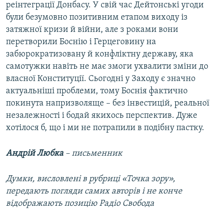
реінтеграції Донбасу. У свій час Дейтонські угоди
були безумовно позитивним етапом виходу із
затяжної кризи й війни, але з роками вони
перетворили Боснію і Герцеговину на
забюрократизовану й конфліктну державу, яка
самотужки навіть не має змоги ухвалити зміни до
власної Конституції. Сьогодні у Заходу є значно
актуальніші проблеми, тому Боснія фактично
покинута напризволяще – без інвестицій, реальної
незалежності і бодай якихось перспектив. Дуже
хотілося б, що і ми не потрапили в подібну пастку.
Андрій Любка
– письменник
Думки, висловлені в рубриці «Точка зору»,
передають погляди самих авторів і не конче
відображають позицію Радіо Свобода