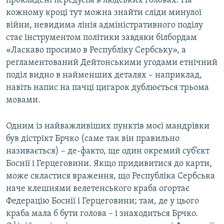
прокладені передусім в людських головах. На
кожному кроці тут можна знайти сліди минулої
війни, невидима лінія адміністративного поділу
стає інструментом політики завдяки білбордам
«Ласкаво просимо в Республіку Сербську», а
регламентований Дейтонськими угодами етнічний
поділ видно в найменших деталях – наприклад,
навіть напис на пачці цигарок дублюється трьома
мовами.
Одним із найважливіших пунктів моєї мандрівки
був дістрікт Брчко (саме так він правильно
називається) – де-факто, ще один окремий суб’єкт
Боснії і Герцеговини. Якщо придивитися до карти,
може скластися враження, що Республіка Сербська
наче клешнями велетенського краба огортає
Федерацію Боснії і Герцеговини; там, де у цього
краба мала б бути голова – і знаходиться Брчко.