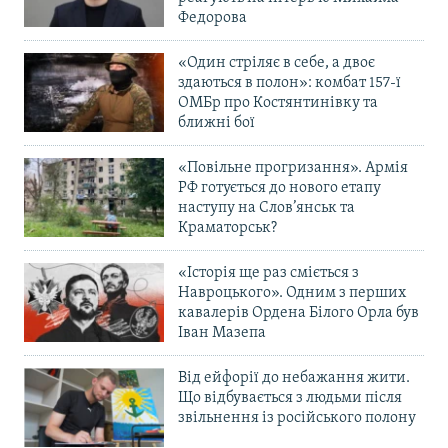
Федорова
«Один стріляє в себе, а двоє
здаються в полон»: комбат 157-ї
ОМБр про Костянтинівку та
ближні бої
«Повільне прогризання». Армія
РФ готується до нового етапу
наступу на Слов’янськ та
Краматорськ?
«Історія ще раз сміється з
Навроцького». Одним з перших
кавалерів Ордена Білого Орла був
Іван Мазепа
Від ейфорії до небажання жити.
Що відбувається з людьми після
звільнення із російського полону