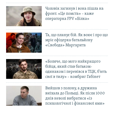
Чоловік загинув і вона пішла на
фронт. «Це помста» – каже
операторка FPV «Білка»
Та, що планує бій. Як воює і про що
мріє офіцерка батальйону
«Свобода» Маргарита
«Боляче, що мого найкращого
бійця, який став батьком-
одинаком і перевівся в ТЦК, б’ють
свої в тилу» – комбриг Габінет
Вийшов з полону, а дружина
виїхала до Польщі. Як після 1000
днів неволі вибратися «із
психологічної і фінансової ями»