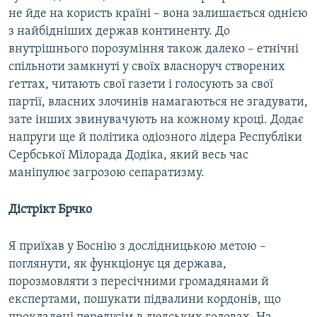
не йде на користь країні – вона залишається однією
з найбідніших держав континенту. До
внутрішнього порозуміння також далеко – етнічні
спільноти замкнуті у своїх власноруч створених
ґеттах, читають свої газети і голосують за свої
партії, власних злочинів намагаються не згадувати,
зате інших звинувачують на кожному кроці. Додає
напруги ще й політика одіозного лідера Республіки
Сербської Мілорада Додіка, який весь час
маніпулює загрозою сепаратизму.
Дістрікт Брчко
Я приїхав у Боснію з дослідницькою метою –
поглянути, як функціонує ця держава,
порозмовляти з пересічними громадянами й
експертами, пошукати підвалини кордонів, що