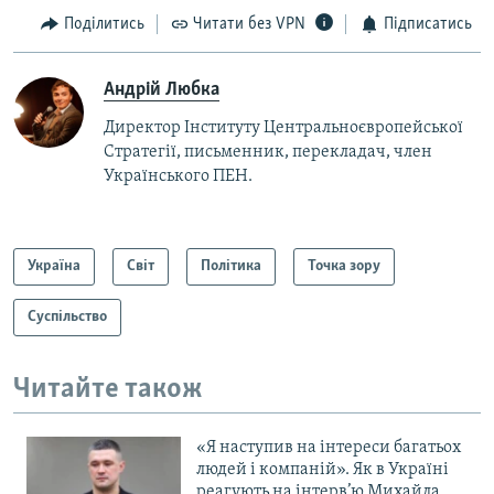
Поділитись
Читати без VPN
Підписатись
Андрій Любка
Директор Інституту Центральноєвропейської
Стратегії, письменник, перекладач, член
Українського ПЕН.
Україна
Світ
Політика
Точка зору
Суспільство
Читайте також
«Я наступив на інтереси багатьох
людей і компаній». Як в Україні
реагують на інтерв’ю Михайла