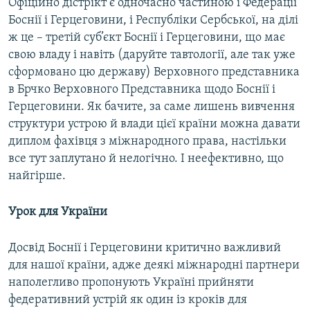
Офіційно дістрікт є одночасно частиною і Федерації
Боснії і Герцеговини, і Республіки Сербської, на ділі
ж це – третій суб’єкт Боснії і Герцеговини, що має
свою владу і навіть (даруйте тавтології, але так уже
сформовано цю державу) Верховного представника
в Брчко Верховного Представника щодо Боснії і
Герцеговини. Як бачите, за саме лишень вивчення
структури устрою й влади цієї країни можна давати
диплом фахівця з міжнародного права, настільки
все тут заплутано й нелогічно. І неефективно, що
найгірше.
Урок для України
Досвід Боснії і Герцеговини критично важливий
для нашої країни, адже деякі міжнародні партнери
наполегливо пропонують Україні прийняти
федеративний устрій як один із кроків для