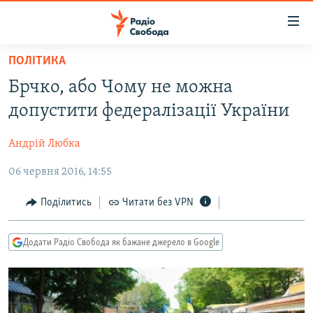
Доступність
посилання
Перейти
ПОЛІТИКА
до
РАДІО СВОБОДА – 70 РОКІВ
Брчко, або Чому не можна
основного
ВСЕ ЗА ДОБУ
матеріалу
допустити федералізації України
СТАТТІ
Перейти
до
Андрій Любка
ВІЙНА
ПОЛІТИКА
основної
06 червня 2016, 14:55
РОСІЙСЬКА «ФІЛЬТРАЦІЯ»
ЕКОНОМІКА
навігації
Перейти
ДОНБАС.РЕАЛІЇ
СУСПІЛЬСТВО
Поділитись
Читати без VPN
до
КРИМ.РЕАЛІЇ
КУЛЬТУРА
пошуку
Додати Радіо Свобода як бажане джерело в Google
ТИ ЯК?
СПОРТ
СХЕМИ
УКРАЇНА
ПРИАЗОВ’Я
СВІТ