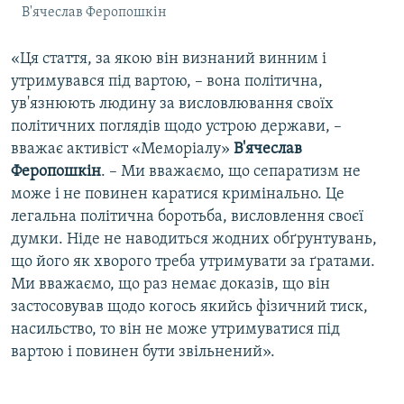
В'ячеслав Феропошкін
«Ця стаття, за якою він визнаний винним і
утримувався під вартою, – вона політична,
ув'язнюють людину за висловлювання своїх
політичних поглядів щодо устрою держави, –
вважає активіст «Меморіалу»
В'ячеслав
Феропошкін
. – Ми вважаємо, що сепаратизм не
може і не повинен каратися кримінально. Це
легальна політична боротьба, висловлення своєї
думки. Ніде не наводиться жодних обґрунтувань,
що його як хворого треба утримувати за ґратами.
Ми вважаємо, що раз немає доказів, що він
застосовував щодо когось якийсь фізичний тиск,
насильство, то він не може утримуватися під
вартою і повинен бути звільнений».