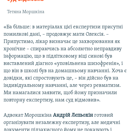
Тетяна Моршкіна
«Ба більше: в матеріалах цієї експертизи присутні
помилкові дані, – продовжує мати Олексія. –
Припустимо, лікар визначає це захворювання як
хронічне – спираючись на абсолютно неправдиву
інформацію, що в підлітковому віці синові був
виставлений діагноз «уповільнена шизофренія», і
що він в школі був на домашньому навчанні. Хоча є
довідки, які спростовують це, – він дійсно був на
індивідуальному навчанні, але через ревматизм.
Ми намагалися заявити, щоб йому призначили
повторну експертизу, нам суд відмовив».
Адвокат Морошкіна
Андрій Лєпьохін
готовий
організувати незалежну експертизу, але медичні
документи підзахисного йому не показують і