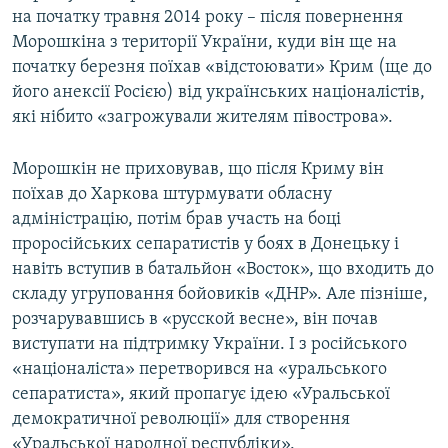
на початку травня 2014 року – після повернення
Морошкіна з території України, куди він ще на
початку березня поїхав «відстоювати» Крим (ще до
його анексії Росією) від українських націоналістів,
які нібито «загрожували жителям півострова».
Морошкін не приховував, що після Криму він
поїхав до Харкова штурмувати обласну
адміністрацію, потім брав участь на боці
проросійських сепаратистів у боях в Донецьку і
навіть вступив в батальйон «Восток», що входить до
складу угруповання бойовиків «ДНР». Але пізніше,
розчарувавшись в «русской весне», він почав
виступати на підтримку України. І з російського
«націоналіста» перетворився на «уральського
сепаратиста», який пропагує ідею «Уральської
демократичної революції» для створення
«Уральської народної республіки».