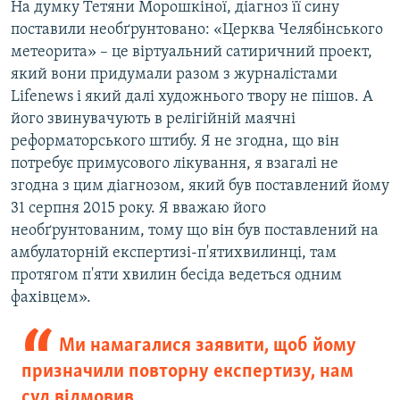
На думку Тетяни Морошкіної, діагноз її сину
поставили необґрунтовано: «Церква Челябінського
метеорита» – це віртуальний сатиричний проект,
який вони придумали разом з журналістами
Lifenews і який далі художнього твору не пішов. А
його звинувачують в релігійній маячні
реформаторського штибу. Я не згодна, що він
потребує примусового лікування, я взагалі не
згодна з цим діагнозом, який був поставлений йому
31 серпня 2015 року. Я вважаю його
необґрунтованим, тому що він був поставлений на
амбулаторній експертизі-п'ятихвилинці, там
протягом п'яти хвилин бесіда ведеться одним
фахівцем».
Ми намагалися заявити, щоб йому
призначили повторну експертизу, нам
суд відмовив