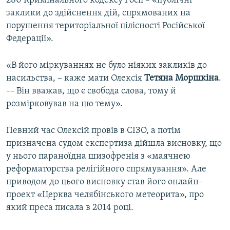
280 Кримінального кодексу Росії – «публічні
заклики до здійснення дій, спрямованих на
порушення територіальної цілісності Російської
Федерації».
«В його міркуваннях не було ніяких закликів до
насильства, – каже мати Олексія
Тетяна Моршкіна
.
–- Він вважав, що є свобода слова, тому й
розмірковував на цю тему».
Певний час Олексій провів в СІЗО, а потім
призначена судом експертиза дійшла висновку, що
у нього параноїдна шизофренія з «маячнею
реформаторства релігійного спрямування». Але
приводом до цього висновку став його онлайн-
проект «Церква челябінського метеорита», про
який преса писала в 2014 році.