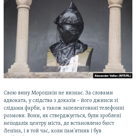
Свою вину Морошкін не визнає. За словами
адвоката, у слідства з доказів – його джинси зі
слідами фарби, а також запеленговані телефонні
розмови. Вони, як стверджується, були зроблені
неподалік центру міста, де встановлено бюст
Леніна, і в той час, коли пам'ятник і був