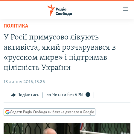
Доступність
посилання
Перейти
ПОЛІТИКА
до
РАДІО СВОБОДА – 70 РОКІВ
У Росії примусово лікують
основного
ВСЕ ЗА ДОБУ
матеріалу
активіста, який розчарувався в
СТАТТІ
Перейти
«русском мире» і підтримав
до
ВІЙНА
ПОЛІТИКА
цілісність України
основної
РОСІЙСЬКА «ФІЛЬТРАЦІЯ»
ЕКОНОМІКА
навігації
18 липня 2016, 15:36
Перейти
ДОНБАС.РЕАЛІЇ
СУСПІЛЬСТВО
до
Поділитись
Читати без VPN
КРИМ.РЕАЛІЇ
КУЛЬТУРА
пошуку
ТИ ЯК?
СПОРТ
Додати Радіо Свобода як бажане джерело в Google
СХЕМИ
УКРАЇНА
КИТАЙ.ВИКЛИКИ
СВІТ