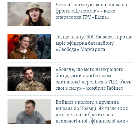
Чоловік загинув і вона пішла на
фронт. «Це помста» – каже
операторка FPV «Білка»
Та, що планує бій. Як воює і про що
мріє офіцерка батальйону
«Свобода» Маргарита
«Боляче, що мого найкращого
бійця, який став батьком-
одинаком і перевівся в ТЦК, б’ють
свої в тилу» – комбриг Габінет
Вийшов з полону, а дружина
виїхала до Польщі. Як після 1000
днів неволі вибратися «із
психологічної і фінансової ями»