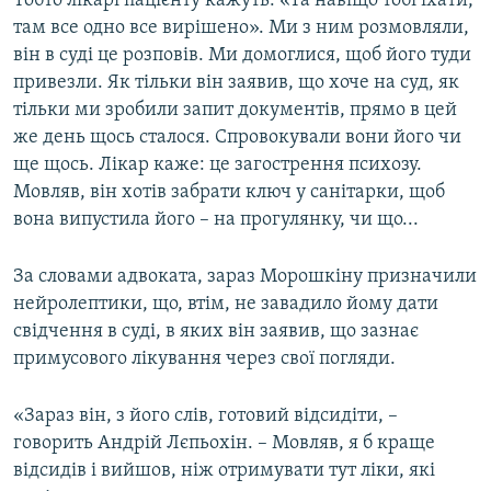
Тобто лікарі пацієнту кажуть: «Та навіщо тобі їхати,
там все одно все вирішено». Ми з ним розмовляли,
він в суді це розповів. Ми домоглися, щоб його туди
привезли. Як тільки він заявив, що хоче на суд, як
тільки ми зробили запит документів, прямо в цей
же день щось сталося. Спровокували вони його чи
ще щось. Лікар каже: це загострення психозу.
Мовляв, він хотів забрати ключ у санітарки, щоб
вона випустила його – на прогулянку, чи що...
За словами адвоката, зараз Морошкіну призначили
нейролептики, що, втім, не завадило йому дати
свідчення в суді, в яких він заявив, що зазнає
примусового лікування через свої погляди.
«Зараз він, з його слів, готовий відсидіти, –
говорить Андрій Лєпьохін. – Мовляв, я б краще
відсидів і вийшов, ніж отримувати тут ліки, які