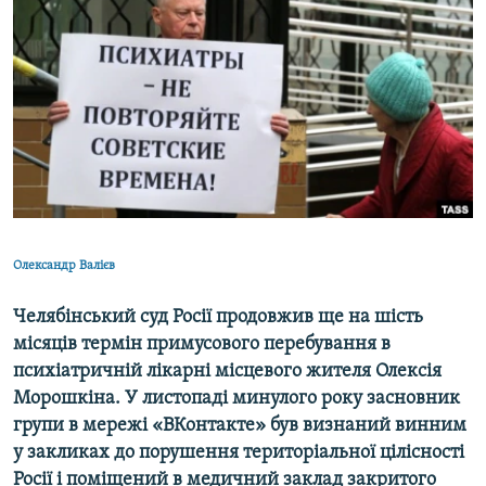
МУЛЬТИМЕДІА
ФОТО
СПЕЦПРОЄКТИ
ПОДКАСТИ
КРИМ РЕАЛІЇ
РУС
УКР
Олександр Валієв
КТАТ
Челябінський суд Росії продовжив ще на шість
місяців термін примусового перебування в
ДОЛУЧАЙСЯ!
психіатричній лікарні місцевого жителя Олексія
Морошкіна. У листопаді минулого року засновник
групи в мережі «ВКонтакте» був визнаний винним
у закликах до порушення територіальної цілісності
Росії і поміщений в медичний заклад закритого