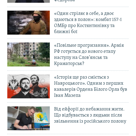
«Один стріляє в себе, а двоє
здаються в полон»: комбат 157-ї
ОМБр про Костянтинівку та
ближні бої
«Повільне прогризання». Армія
РФ готується до нового етапу
наступу на Слов’янськ та
Краматорськ?
«Історія ще раз сміється з
Навроцького». Одним з перших
кавалерів Ордена Білого Орла був
Іван Мазепа
Від ейфорії до небажання жити.
Що відбувається з людьми після
звільнення із російського полону