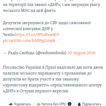
на території так званої «ДНР», і ми звернули увагу
чеського МЗС на цей факт».
Депутати звернулися до СБУ щодо самозваної
«почесної консулки ДНР у
Чехії»
https://t.co/9PtaKvw8jV
pic.twitter.com/kAB9gGonyk
— Радіо Свобода (@radiosvoboda)
30 August 2016
Посольство України в Празі надіслало дві ноти двом
палатам чеського парламенту з проханням до
депутатів не брати участі в так званому
«урочистому відкритті» «представницького центру
«ДНР» в Остраві першого вересня.
Поділитись
Читати без VPN
Підписатись