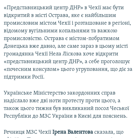
Усі сайти RFE/RL
«Представницький центр ДНР» в Чехії має бути
відкритий в місті Острава, яке є найбільшим
промисловим містом Чехії і розташоване в регіоні,
відомому вугільними копальнями та важкою
промисловістю. Острава є містом-побратимом
Донецька вже давно, але саме зараз в цьому місті
громадянка Чехії Нела Ліскова хоче відкрити
«представницький центр ДНР», а себе проголошує
«почесним консулом» цього угруповання, що діє за
підтримки Росії.
Українське Міністерство закордонних справ
надіслало вже дві ноти протесту проти цього, а
також цього тижня був викликаний посол Чеської
Республіки до МЗС України в Києві для пояснень.
Речниця МЗС Чехії
Ірена Валентова
сказала, що