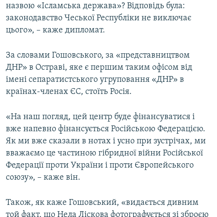
назвою «Ісламська держава»? Відповідь була:
законодавство Чеської Республіки не виключає
цього», – каже дипломат.
За словами Гошовського, за «представництвом
ДНР» в Остраві, яке є першим таким офісом від
імені сепаратистського угруповання «ДНР» в
країнах-членах ЄС, стоїть Росія.
«На наш погляд, цей центр буде фінансуватися і
вже напевно фінансується Російською Федерацією.
Як ми вже сказали в нотах і усно при зустрічах, ми
вважаємо це частиною гібридної війни Російської
Федерації проти України і проти Європейського
союзу», – каже він.
Також, як каже Гошовський, «видається дивним
той факт, що Нела Ліскова фотографується зі зброєю