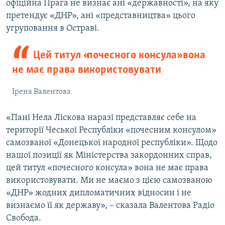
офіційна Прага не визнає ані «державності», на яку
претендує «ДНР», ані «представництва» цього
угруповання в Остраві.
Цей титул «почесного консула» вона
не має права використовувати
Ірена Валентова
«Пані Нела Ліскова наразі представляє себе на
території Чеської Республіки «почесним консулом»
самозваної «Донецької народної республіки». Щодо
нашої позиції як Міністерства закордонних справ,
цей титул «почесного консула» вона не має права
використовувати. Ми не маємо з цією самозваною
«ДНР» жодних дипломатичних відносин і не
визнаємо її як державу», – сказала Валентова Радіо
Свобода.