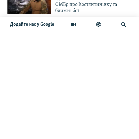
ОМБр про Костянтинівку та
ближні бої
Додайте нас у Google
«Повільне прогризання». Армія
РФ готується до нового етапу
наступу на Слов’янськ та
Краматорськ?
Шукати
«Історія ще раз сміється з
Навроцького». Одним з перших
кавалерів Ордена Білого Орла був
Іван Мазепа
Від ейфорії до небажання жити.
Що відбувається з людьми після
звільнення із російського полону
Чоловік загинув і вона пішла на
фронт. «Це помста» – каже
операторка FPV «Білка»