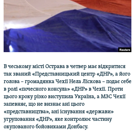
МУЛЬТИМЕДІА
ФОТО
СПЕЦПРОЄКТИ
ПОДКАСТИ
КРИМ РЕАЛІЇ
РУС
В чеському місті Острава в четвер має відкритися
УКР
так званий «Представницький центр «ДНР», а його
голова – громадянка Чехії Нела Ліскова – подає себе
КТАТ
в ролі «почесного консула» «ДНР» в Чехії. Проти
цього кроку різко виступила Україна, а МЗС Чехії
ДОЛУЧАЙСЯ!
запевняє, що не визнає ані цього
«представництва», ані існування «держави»
угруповання «ДНР», яке контролює частину
окупованого бойовиками Донбасу.