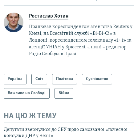
Ростислав Хотин
Працював кореспондентом агентства Reuters у
Києві, на Всесвітній службі «Бі-Бі-Сі» в
Лондоні, кореспондентом телеканалу «1+1» та
агенції УНІАН у Брюсселі, а нині – редактор
Радіо Свобода в Празі.
Україна
Світ
Політика
Суспільство
Важливе на Свободі
Війна
НА ЦЮ Ж ТЕМУ
Депутати звернулися до СБУ щодо самозваної «почесної
консулки ДНР у Чехії»