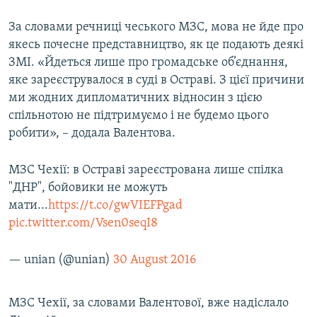
За словами речниці чеського МЗС, мова не йде про
якесь почесне представництво, як це подають деякі
ЗМІ. «Йдеться лише про громадське об’єднання,
яке зареєструвалося в суді в Остраві. З цієї причини
ми жодних дипломатичних відносин з цією
спільнотою не підтримуємо і не будемо цього
робити», – додала Валентова.
МЗС Чехії: в Остраві зареєстрована лише спілка
"ДНР", бойовики не можуть
мати...
https://t.co/gwVIEFPgad
pic.twitter.com/Vsen0seqI8
— unian (@unian)
30 August 2016
МЗС Чехії, за словами Валентової, вже надіслало