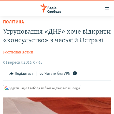
Доступність
посилання
Перейти
ПОЛІТИКА
до
РАДІО СВОБОДА – 70 РОКІВ
Угруповання «ДНР» хоче відкрити
основного
ВСЕ ЗА ДОБУ
матеріалу
«консульство» в чеській Остраві
СТАТТІ
Перейти
до
Ростислав Хотин
ВІЙНА
ПОЛІТИКА
основної
01 вересня 2016, 07:45
РОСІЙСЬКА «ФІЛЬТРАЦІЯ»
ЕКОНОМІКА
навігації
Перейти
ДОНБАС.РЕАЛІЇ
СУСПІЛЬСТВО
Поділитись
Читати без VPN
до
КРИМ.РЕАЛІЇ
КУЛЬТУРА
пошуку
Додати Радіо Свобода як бажане джерело в Google
ТИ ЯК?
СПОРТ
СХЕМИ
УКРАЇНА
КИТАЙ.ВИКЛИКИ
СВІТ