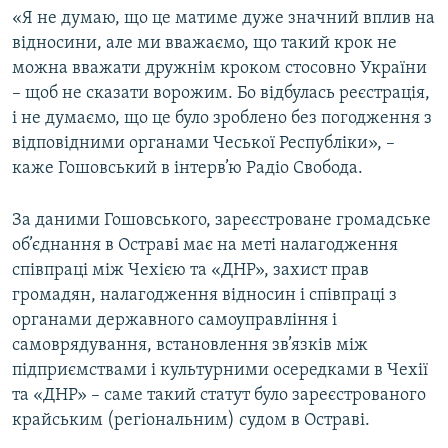
«Я не думаю, що це матиме дуже значний вплив на
відносини, але ми вважаємо, що такий крок не
можна вважати дружнім кроком стосовно України
– щоб не сказати ворожим. Бо відбулась реєстрація,
і не думаємо, що це було зроблено без погодження з
відповідними органами Чеської Республіки», –
каже Гошовський в інтерв’ю Радіо Свобода.
За даними Гошовського, зареєстроване громадське
об’єднання в Остраві має на меті налагодження
співпраці між Чехією та «ДНР», захист прав
громадян, налагодження відносин і співпраці з
органами державного самоуправління і
самоврядування, встановлення зв’язків між
підприємствами і культурними осередками в Чехії
та «ДНР» – саме такий статут було зареєстрованого
крайським (регіональним) судом в Остраві.