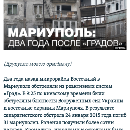
МУЛЬТИМЕДІА
ФОТО
СПЕЦПРОЄКТИ
ПОДКАСТИ
КРИМ РЕАЛІЇ
РУС
(Друкуємо мовою оригіналу)
УКР
Два года назад микрорайон Восточный в
КТАТ
Мариуполе обстреляли из реактивных систем
«Град». В 9:25 по киевскому времени были
ДОЛУЧАЙСЯ!
обстреляны блокпосты Вооруженных сил Украины
и восточные окраины Мариуполя. В результате
сепаратистского обстрела 24 января 2015 года погиб
31 мариуполец. Ранения получили более сотни