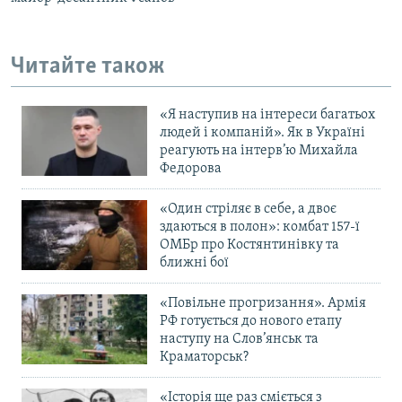
Читайте також
«Я наступив на інтереси багатьох
людей і компаній». Як в Україні
реагують на інтерв’ю Михайла
Федорова
«Один стріляє в себе, а двоє
здаються в полон»: комбат 157-ї
ОМБр про Костянтинівку та
ближні бої
«Повільне прогризання». Армія
РФ готується до нового етапу
наступу на Слов’янськ та
Краматорськ?
«Історія ще раз сміється з