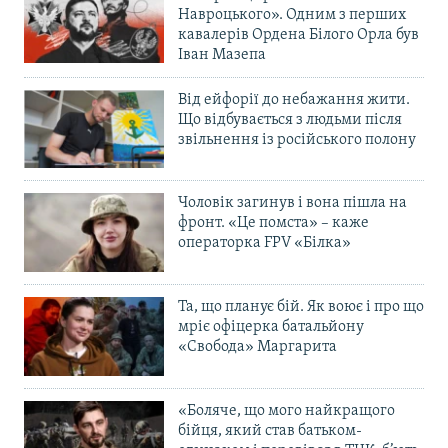
Навроцького». Одним з перших
кавалерів Ордена Білого Орла був
Іван Мазепа
Від ейфорії до небажання жити.
Що відбувається з людьми після
звільнення із російського полону
Чоловік загинув і вона пішла на
фронт. «Це помста» – каже
операторка FPV «Білка»
Та, що планує бій. Як воює і про що
мріє офіцерка батальйону
«Свобода» Маргарита
«Боляче, що мого найкращого
бійця, який став батьком-