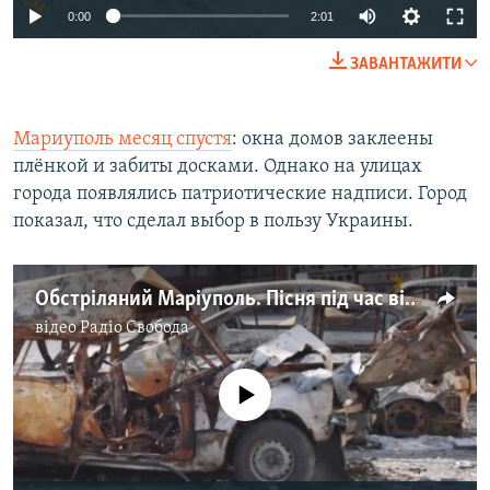
0:00
2:01
ЗАВАНТАЖИТИ
Мариуполь месяц спустя
: окна домов заклеены
плёнкой и забиты досками. Однако на улицах
города появлялись патриотические надписи. Город
показал, что сделал выбор в пользу Украины.
Обстріляний Маріуполь. Пісня під час війни
відео
Радіо Свобода
No media source currently available