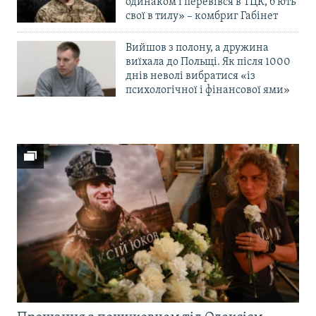
одинаком і перевівся в ТЦК, б’ють
свої в тилу» – комбриг Габінет
Вийшов з полону, а дружина
виїхала до Польщі. Як після 1000
днів неволі вибратися «із
психологічної і фінансової ями»