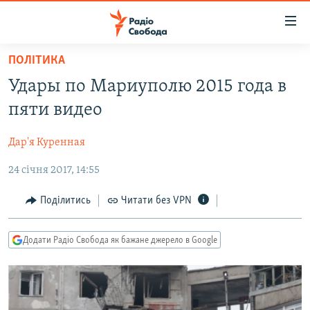
Доступність
посилання
Перейти
ПОЛІТИКА
до
РАДІО СВОБОДА – 70 РОКІВ
Удары по Мариуполю 2015 года в
основного
ВСЕ ЗА ДОБУ
матеріалу
пяти видео
СТАТТІ
Перейти
до
Дар'я Куренная
ВІЙНА
ПОЛІТИКА
основної
24 січня 2017, 14:55
РОСІЙСЬКА «ФІЛЬТРАЦІЯ»
ЕКОНОМІКА
навігації
Перейти
ДОНБАС.РЕАЛІЇ
СУСПІЛЬСТВО
Поділитись
Читати без VPN
до
КРИМ.РЕАЛІЇ
КУЛЬТУРА
пошуку
Додати Радіо Свобода як бажане джерело в Google
ТИ ЯК?
СПОРТ
СХЕМИ
УКРАЇНА
КИТАЙ.ВИКЛИКИ
СВІТ