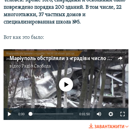
человек. Кроме того, снарядами и осколками было
Усі сайти RFE/RL
повреждено порядка 200 зданий. В том числе, 22
многоэтажки, 37 частных домов и
специализированная школа №5.
Вот как это было:
Маріуполь обстріляли з «градів»: число жертв зростає
відео
Радіо Свобода
No media source currently available
0:00
0:01:50
ЗАВАНТАЖИТИ