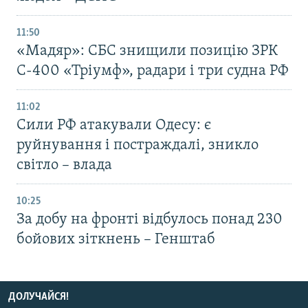
11:50
«Мадяр»: СБС знищили позицію ЗРК
С-400 «Тріумф», радари і три судна РФ
11:02
Сили РФ атакували Одесу: є
руйнування і постраждалі, зникло
світло – влада
10:25
За добу на фронті відбулось понад 230
бойових зіткнень – Генштаб
ДОЛУЧАЙСЯ!