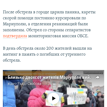
После обстрела в городе царила паника, кареты
скорой помощи постоянно курсировали по
Мариуполю, а отделения реанимаций были
заполнены. Обстрел со стороны сепаратистов
подтвердила
мониторинговая миссия ОБСЕ.
В день обстрела около 200 жителей вышли на
митинг в память о погибших от утреннего
обстрела.
Близько двохсот жителів Маріуполя вийшли на панахиду за загиблими
відео
Радіо Свобода
No media source currently available