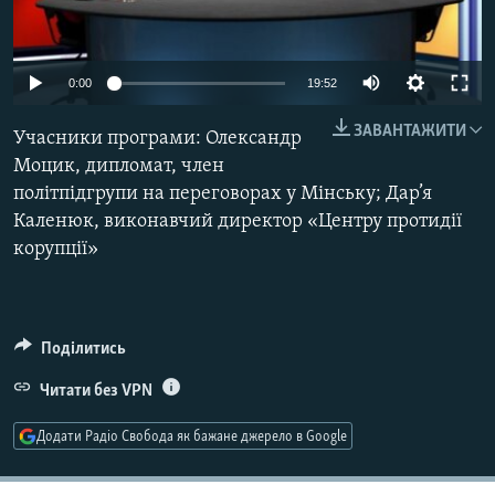
МУЛЬТИМЕДІА
ФОТО
0:00
19:52
СПЕЦПРОЄКТИ
ЗАВАНТАЖИТИ
Учасники програми: Олександр
ПОДКАСТИ
Моцик, дипломат, член
політпідгрупи на переговорах у Мінську; Дар’я
КРИМ РЕАЛІЇ
Каленюк, виконавчий директор «Центру протидії
РУС
корупції»
УКР
КТАТ
Поділитись
ДОЛУЧАЙСЯ!
Читати без VPN
Додати Радіо Свобода як бажане джерело в Google