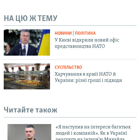
Усі сайти RFE/RL
НА ЦЮ Ж ТЕМУ
НОВИНИ | ПОЛІТИКА
У Києві відкрили новий офіс
представництва НАТО
СУСПІЛЬСТВО
Харчування в армії НАТО й
України: різні гроші і підходи
Читайте також
«Я наступив на інтереси багатьох
людей і компаній». Як в Україні
реагують на інтерв’ю Михайла