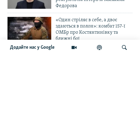
Федорова
«Один стріляє в себе, а двоє
здаються в полон»: комбат 157-ї
ОМБр про Костянтинівку та
ближні бої
Додайте нас у Google
«Повільне прогризання». Армія
РФ готується до нового етапу
наступу на Слов’янськ та
Краматорськ?
Шукати
«Історія ще раз сміється з
Навроцького». Одним з перших
кавалерів Ордена Білого Орла був
Іван Мазепа
Від ейфорії до небажання жити.
Що відбувається з людьми після
звільнення із російського полону