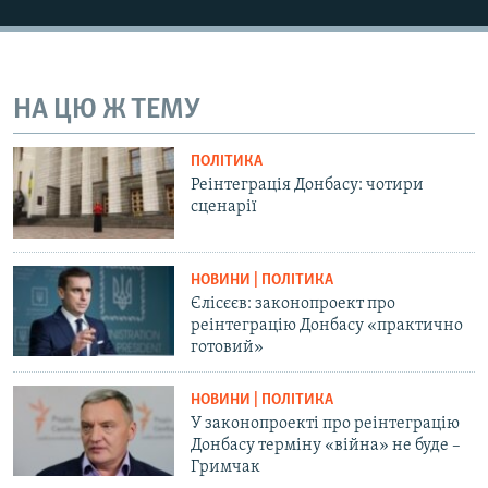
Усі сайти RFE/RL
НА ЦЮ Ж ТЕМУ
ПОЛІТИКА
Реінтеграція Донбасу: чотири
сценарії
НОВИНИ | ПОЛІТИКА
Єлісєєв: законопроект про
реінтеграцію Донбасу «практично
готовий»
НОВИНИ | ПОЛІТИКА
У законопроекті про реінтеграцію
Донбасу терміну «війна» не буде –
Гримчак