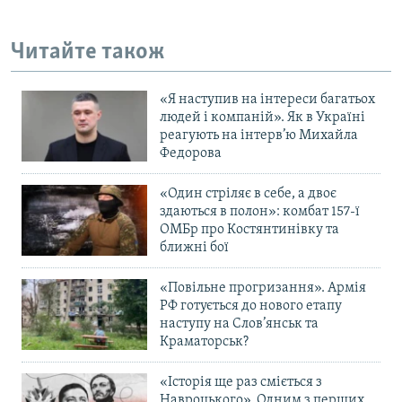
Читайте також
«Я наступив на інтереси багатьох
людей і компаній». Як в Україні
реагують на інтерв’ю Михайла
Федорова
«Один стріляє в себе, а двоє
здаються в полон»: комбат 157-ї
ОМБр про Костянтинівку та
ближні бої
«Повільне прогризання». Армія
РФ готується до нового етапу
наступу на Слов’янськ та
Краматорськ?
«Історія ще раз сміється з
Навроцького». Одним з перших