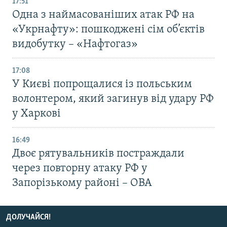
17:51
Одна з наймасованіших атак РФ на
«Укрнафту»: пошкоджені сім об’єктів
видобутку – «Нафтогаз»
17:08
У Києві попрощалися із польським
волонтером, який загинув від удару РФ
у Харкові
16:49
Двоє рятувальників постраждали
через повторну атаку РФ у
Запорізькому районі – ОВА
ДОЛУЧАЙСЯ!