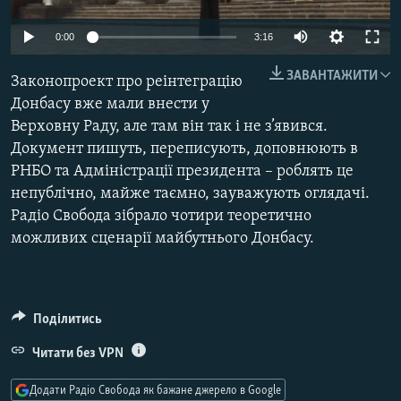
МУЛЬТИМЕДІА
0:00
3:16
ФОТО
ЗАВАНТАЖИТИ
СПЕЦПРОЄКТИ
Законопроект про реінтеграцію
Донбасу вже мали внести у
ПОДКАСТИ
Верховну Раду, але там він так і не з’явився.
Документ пишуть, переписують, доповнюють в
КРИМ РЕАЛІЇ
РНБО та Адміністрації президента – роблять це
РУС
непублічно, майже таємно, зауважують оглядачі.
Радіо Свобода зібрало чотири теоретично
УКР
можливих сценарії майбутнього Донбасу.
КТАТ
ДОЛУЧАЙСЯ!
Поділитись
Читати без VPN
Додати Радіо Свобода як бажане джерело в Google