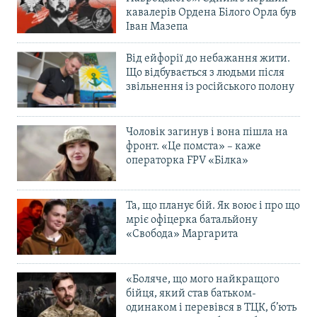
кавалерів Ордена Білого Орла був
Іван Мазепа
Від ейфорії до небажання жити.
Що відбувається з людьми після
звільнення із російського полону
Чоловік загинув і вона пішла на
фронт. «Це помста» – каже
операторка FPV «Білка»
Та, що планує бій. Як воює і про що
мріє офіцерка батальйону
«Свобода» Маргарита
«Боляче, що мого найкращого
бійця, який став батьком-
одинаком і перевівся в ТЦК, б’ють