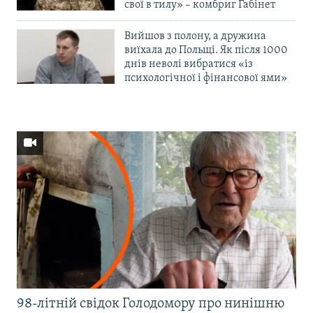
свої в тилу» – комбриг Габінет
Вийшов з полону, а дружина
виїхала до Польщі. Як після 1000
днів неволі вибратися «із
психологічної і фінансової ями»
98-літній свідок Голодомору про нинішню