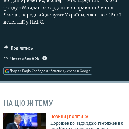
Богдан Яременко, експерт-міжнародник, голова
Усі сайти RFE/RL
фонду «Майдан закордонних справ» та Леонід
Ємець, народний депутат України, член постійної
делегації у ПАРЄ.
Поділитись
Читати без VPN
Додати Радіо Свобода як бажане джерело в Google
НА ЦЮ Ж ТЕМУ
НОВИНИ | ПОЛІТИКА
Порошенко: відкидаю твердження