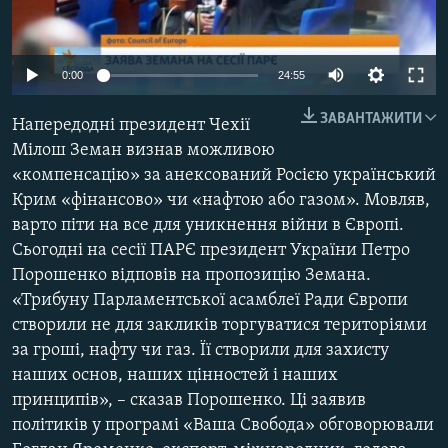
МУЛЬТИМЕДІА
ФОТО
0:00
24:55
СПЕЦПРОЄКТИ
ЗАВАНТАЖИТИ
Напередодні президент Чехії
ПОДКАСТИ
Мілош Земан визнав можливою
«компенсацію» за анексований Росією український
КРИМ РЕАЛІЇ
Крим «фінансово» чи «нафтою або газом». Мовляв,
РУС
варто піти на все для уникнення війни в Європі.
УКР
Сьогодні на сесії ПАРЄ президент України Петро
Порошенко відповів на пропозицію Земана.
КТАТ
«Трибуну Парламентської асамблеї Ради Європи
створили не для закликів торгуватися територіями
ДОЛУЧАЙСЯ!
за гроші, нафту чи газ. Її створили для захисту
наших основ, наших цінностей і наших
принципів», – сказав Порошенко. Ці заявив
політиків у програмі «Ваша Свобода» обговорювали