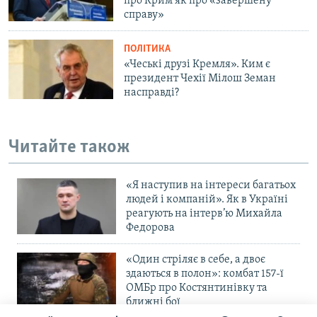
про Крим як про «завершену
справу»
ПОЛІТИКА
«Чеські друзі Кремля». Ким є
президент Чехії Мілош Земан
насправді?
Читайте також
«Я наступив на інтереси багатьох
людей і компаній». Як в Україні
реагують на інтерв’ю Михайла
Федорова
«Один стріляє в себе, а двоє
здаються в полон»: комбат 157-ї
ОМБр про Костянтинівку та
ближні бої