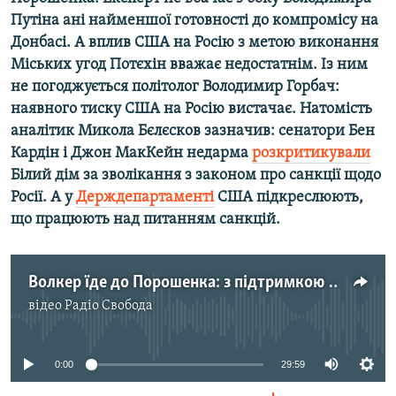
Усі сайти RFE/RL
Путіна ані найменшої готовності до компромісу на
Донбасі. А вплив США на Росію з метою виконання
Міських угод Потєхін вважає недостатнім. Із ним
не погоджується політолог Володимир Горбач:
наявного тиску США на Росію вистачає. Натомість
аналітик Микола Бєлєсков зазначив: сенатори Бен
Кардін і Джон МакКейн недарма
розкритикували
Білий дім за зволікання з законом про санкції щодо
Росії. А у
Держдепартаменті
США підкреслюють,
що працюють над питанням санкцій.
Волкер їде до Порошенка: з підтримкою чи вимогами | Ранкова Свобода. Частина 1
відео
Радіо Свобода
No media source currently available
0:00
29:59