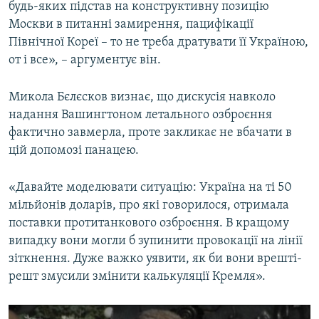
будь-яких підстав на конструктивну позицію
Москви в питанні замирення, пацифікації
Північної Кореї – то не треба дратувати її Україною,
от і все», – аргументує він.
Микола Бєлєсков визнає, що дискусія навколо
надання Вашингтоном летального озброєння
фактично завмерла, проте закликає не вбачати в
цій допомозі панацею.
«Давайте моделювати ситуацію: Україна на ті 50
мільйонів доларів, про які говорилося, отримала
поставки протитанкового озброєння. В кращому
випадку вони могли б зупинити провокації на лінії
зіткнення. Дуже важко уявити, як би вони врешті-
решт змусили змінити калькуляції Кремля».