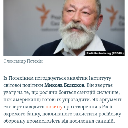
Олександр Потєхін
Із Потєхіним погоджується аналітик Інституту
світової політики
Микола Бєлєсков
. Він звертає
увагу на те, що росіяни бояться санкцій сильніше,
ніж американці готові їх упровадити. Як аргумент
експерт наводить
новину
про створення в Росії
окремого банку, покликаного захистити російську
оборонну промисловість від посилення санкцій.