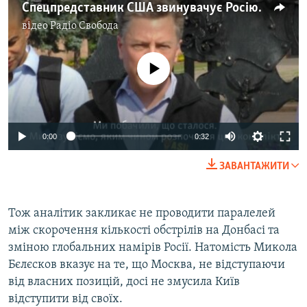
Спецпредставник США звинувачує Росію у веденні «гарячої війни» в Україні (відео)
відео
Радіо Свобода
No media source currently available
0:00
0:32
ЗАВАНТАЖИТИ
Тож аналітик закликає не проводити паралелей
між скорочення кількості обстрілів на Донбасі та
зміною глобальних намірів Росії. Натомість Микола
Бєлєсков вказує на те, що Москва, не відступаючи
від власних позицій, досі не змусила Київ
відступити від своїх.