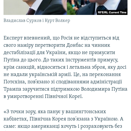
Владислав Сурков і Курт Волкер
Експерт впевнений, що Росія не відступиться від
свого наміру перетворити Донбас на чинник
дестабілізації для України, якщо не примусити
Путіна до цього. До таких інструментів примусу,
крім санкцій, відноситься і летальна зброя, яку досі
не надали українській армії. Це, на переконання
Потєхіна, пов’язано зі сподіваннями адміністрації
Трампа заручитися підтримкою Володимира Путіна
в умиротворенні Північної Кореї.
«З точки зору, яка панує у вашингтонських
кабінетах, Північна Корея пов'язана з Україною. А
саме: якщо американці хочуть і розраховують без