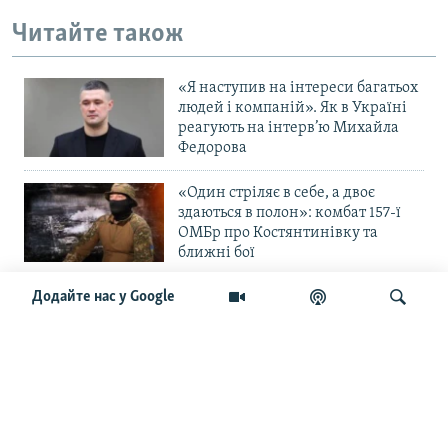
Читайте також
«Я наступив на інтереси багатьох
людей і компаній». Як в Україні
реагують на інтерв’ю Михайла
Федорова
«Один стріляє в себе, а двоє
здаються в полон»: комбат 157-ї
ОМБр про Костянтинівку та
ближні бої
Додайте нас у Google
«Повільне прогризання». Армія
РФ готується до нового етапу
наступу на Слов’янськ та
Краматорськ?
Шукати
«Історія ще раз сміється з
Навроцького». Одним з перших
кавалерів Ордена Білого Орла був