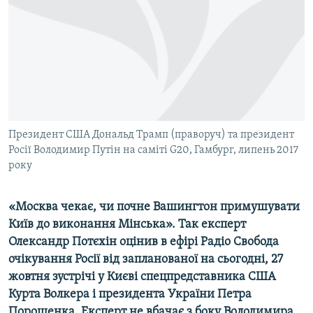
МУЛЬТИМЕДІА
ФОТО
СПЕЦПРОЄКТИ
ПОДКАСТИ
КРИМ РЕАЛІЇ
Президент США Дональд Трамп (праворуч) та президент
РУС
Росії Володимир Путін на саміті G20, Гамбург, липень 2017
року
УКР
КТАТ
«Москва чекає, чи почне Вашингтон примушувати
Київ до виконання Мінська». Так експерт
ДОЛУЧАЙСЯ!
Олександр Потєхін оцінив в ефірі Радіо Свобода
очікування Росії від запланованої на сьогодні, 27
жовтня зустрічі у Києві спецпредставника США
Курта Волкера і президента України Петра
Порошенка. Експерт не вбачає з боку Володимира