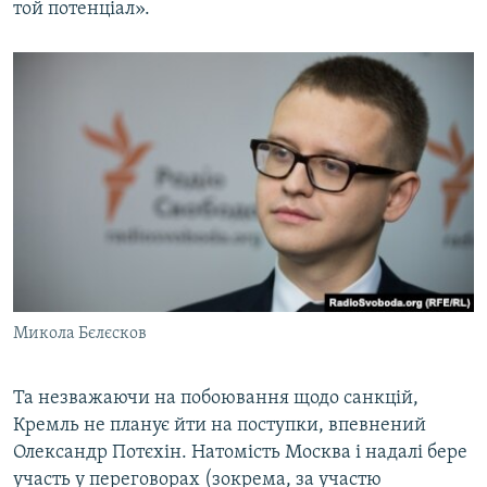
той потенціал».
Микола Бєлєсков
Та незважаючи на побоювання щодо санкцій,
Кремль не планує йти на поступки, впевнений
Олександр Потєхін. Натомість Москва і надалі бере
участь у переговорах (зокрема, за участю