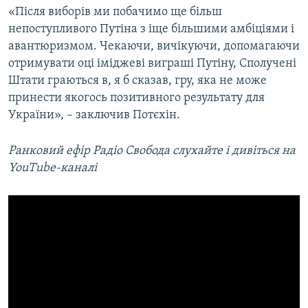
«Після виборів ми побачимо ще більш
непоступливого Путіна з іще більшими амбіціями і
авантюризмом. Чекаючи, вичікуючи, допомагаючи
отримувати оці іміджеві виграші Путіну, Сполучені
Штати граються в, я б сказав, гру, яка не може
принести якогось позитивного результату для
України», – заключив Потєхін.
​Ранковий ефір Радіо Свобода слухайте і дивіться на
YouTube-каналі