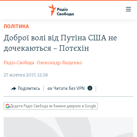
Доступність
посилання
Перейти
ПОЛІТИКА
до
РАДІО СВОБОДА – 70 РОКІВ
Доброї волі від Путіна США не
основного
ВСЕ ЗА ДОБУ
матеріалу
дочекаються – Потєхін
СТАТТІ
Перейти
до
Радіо Свобода
Олександр Лащенко
ВІЙНА
ПОЛІТИКА
основної
27 жовтня 2017, 12:38
РОСІЙСЬКА «ФІЛЬТРАЦІЯ»
ЕКОНОМІКА
навігації
Перейти
ДОНБАС.РЕАЛІЇ
СУСПІЛЬСТВО
Поділитись
Читати без VPN
до
КРИМ.РЕАЛІЇ
КУЛЬТУРА
пошуку
Додати Радіо Свобода як бажане джерело в Google
ТИ ЯК?
СПОРТ
СХЕМИ
УКРАЇНА
КИТАЙ.ВИКЛИКИ
СВІТ