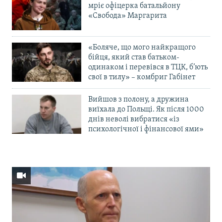
мріє офіцерка батальйону
«Свобода» Маргарита
«Боляче, що мого найкращого
бійця, який став батьком-
одинаком і перевівся в ТЦК, б’ють
свої в тилу» – комбриг Габінет
Вийшов з полону, а дружина
виїхала до Польщі. Як після 1000
днів неволі вибратися «із
психологічної і фінансової ями»