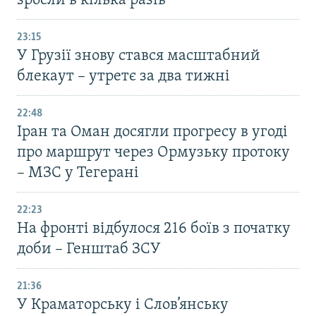
зросли в кілька разів
23:15
У Грузії знову стався масштабний
блекаут – утретє за два тижні
22:48
Іран та Оман досягли прогресу в угоді
про маршрут через Ормузьку протоку
– МЗС у Тегерані
22:23
На фронті відбулося 216 боїв з початку
доби – Генштаб ЗСУ
21:36
У Краматорську і Слов’янську