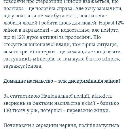
говорячи про стереотипи і цифри вважається, що
політика – це чоловіча справа. Але хочу зазначити,
що у політики не має бути статі, політик має
любити людей і робити щось для людей. Наразі 12%
жінок в парламенті – це недостатньо, але повірте,
що ці 12% дуже активні та професійні. Що
стосується виконавчої влади, там гірша ситуація,
всього три міністерки – це замало, але якщо взяти
заступників міністрів, то там дуже багато жінок», –
зауважує Іонова.
Домашнє насильство – теж дискримінація жінок?
За статистикою Національної поліції, кількість
звернень за фактами насильства в сім’ї – близько
130 тисяч у рік, потерпілі – переважно жінки.
Починаючи з середини червня, поліція запустила