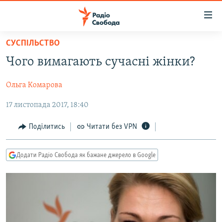
Доступність
посилання
Перейти
СУСПІЛЬСТВО
до
РАДІО СВОБОДА – 70 РОКІВ
​Чого вимагають сучасні жінки?
основного
ВСЕ ЗА ДОБУ
матеріалу
Ольга Комарова
СТАТТІ
Перейти
до
17 листопада 2017, 18:40
ВІЙНА
ПОЛІТИКА
основної
РОСІЙСЬКА «ФІЛЬТРАЦІЯ»
ЕКОНОМІКА
навігації
Поділитись
Читати без VPN
Перейти
ДОНБАС.РЕАЛІЇ
СУСПІЛЬСТВО
до
Додати Радіо Свобода як бажане джерело в Google
КРИМ.РЕАЛІЇ
КУЛЬТУРА
пошуку
ТИ ЯК?
СПОРТ
СХЕМИ
УКРАЇНА
ПРИАЗОВ’Я
СВІТ