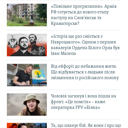
«Повільне прогризання». Армія
РФ готується до нового етапу
наступу на Слов’янськ та
Краматорськ?
«Історія ще раз сміється з
Навроцького». Одним з перших
кавалерів Ордена Білого Орла був
Іван Мазепа
Від ейфорії до небажання жити.
Що відбувається з людьми після
звільнення із російського полону
Чоловік загинув і вона пішла на
фронт. «Це помста» – каже
операторка FPV «Білка»
Та, що планує бій. Як воює і про що