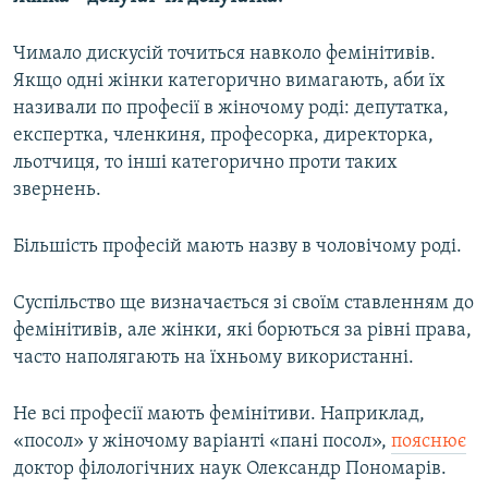
Чимало дискусій точиться навколо фемінітивів.
Усі сайти RFE/RL
Якщо одні жінки категорично вимагають, аби їх
називали по професії в жіночому роді: депутатка,
експертка, членкиня, професорка, директорка,
льотчиця, то інші категорично проти таких
звернень.
Більшість професій мають назву в чоловічому роді.
Суспільство ще визначається зі своїм ставленням до
фемінітивів, але жінки, які борються за рівні права,
часто наполягають на їхньому використанні.
Не всі професії мають фемінітиви. Наприклад,
«посол» у жіночому варіанті «пані посол»,
пояснює
доктор філологічних наук Олександр Пономарів.