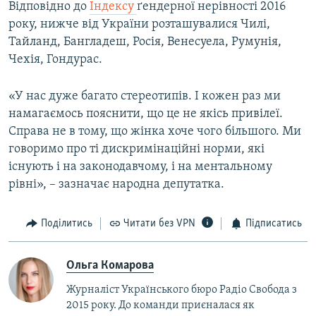
Відповідно до
Індексу
ґендерної нерівності 2016
року, нижче від України розташувалися Чилі,
Тайланд, Бангладеш, Росія, Венесуела, Румунія,
Чехія, Гондурас.
«У нас дуже багато стереотипів. І кожен раз ми
намагаємось пояснити, що це не якісь привілеї.
Справа не в тому, що жінка хоче чого більшого. Ми
говоримо про ті дискримінаційні норми, які
існують і на законодавчому, і на ментальному
рівні», – зазначає народна депутатка.
Поділитись
Читати без VPN
Підписатись
Ольга Комарова
Журналіст Українського бюро Радіо Свобода з
2015 року. До команди приєналася як