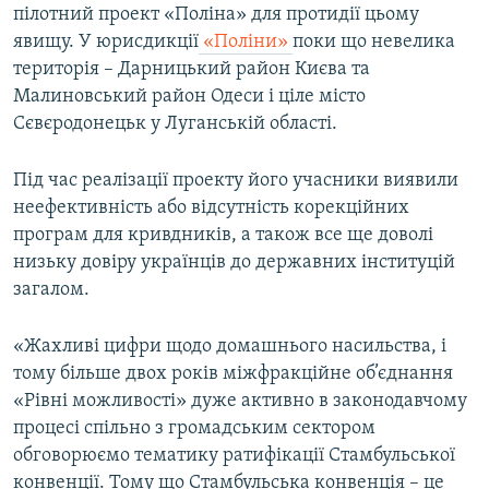
пілотний проект «Поліна» для протидії цьому
явищу. У юрисдикції
«Поліни»
поки що невелика
територія – Дарницький район Києва та
Малиновський район Одеси і ціле місто
Сєвєродонецьк у Луганській області.
Під час реалізації проекту його учасники виявили
неефективність або відсутність корекційних
програм для кривдників, а також все ще доволі
низьку довіру українців до державних інституцій
загалом.
«Жахливі цифри щодо домашнього насильства, і
тому більше двох років міжфракційне об’єднання
«Рівні можливості» дуже активно в законодавчому
процесі спільно з громадським сектором
обговорюємо тематику ратифікації Стамбульської
конвенції. Тому що Стамбульська конвенція – це