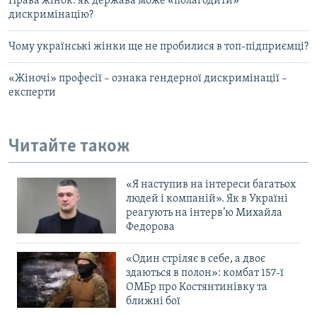
Права жінок: як держава може «полагодити»
дискримінацію?
Чому українські жінки ще не пробилися в топ-підприємці?
«Жіночі» професії – ознака гендерної дискримінації –
експерти
Читайте також
«Я наступив на інтереси багатьох
людей і компаній». Як в Україні
реагують на інтерв’ю Михайла
Федорова
«Один стріляє в себе, а двоє
здаються в полон»: комбат 157-ї
ОМБр про Костянтинівку та
ближні бої