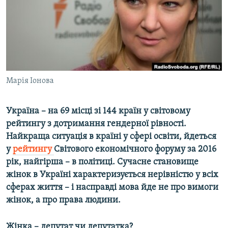
КИТАЙ.ВИКЛИКИ
МУЛЬТИМЕДІА
ФОТО
СПЕЦПРОЄКТИ
Марія Іонова
ПОДКАСТИ
КРИМ РЕАЛІЇ
Україна – на 69 місці зі 144 країн у світовому
РУС
рейтингу з дотримання гендерної рівності.
Найкраща ситуація в країні у сфері освіти, йдеться
УКР
у
рейтингу
Світового економічного форуму за 2016
КТАТ
рік, найгірша – в політиці.
Сучасне становище
жінок в Україні характеризується нерівністю у всіх
сферах життя – і насправді мова йде не про вимоги
ДОЛУЧАЙСЯ!
жінок, а про права людини.
Жінка – депутат чи депутатка?